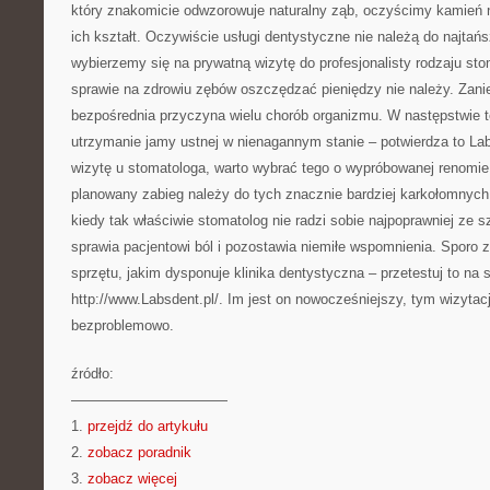
który znakomicie odwzorowuje naturalny ząb, oczyścimy kamień 
ich kształt. Oczywiście usługi dentystyczne nie należą do najtań
wybierzemy się na prywatną wizytę do profesjonalisty rodzaju sto
sprawie na zdrowiu zębów oszczędzać pieniędzy nie należy. Zani
bezpośrednia przyczyna wielu chorób organizmu. W następstwie te
utrzymanie jamy ustnej w nienagannym stanie – potwierdza to Lab
wizytę u stomatologa, warto wybrać tego o wypróbowanej renomie. 
planowany zabieg należy do tych znacznie bardziej karkołomnych.
kiedy tak właściwie stomatolog nie radzi sobie najpoprawniej ze
sprawia pacjentowi ból i pozostawia niemiłe wspomnienia. Sporo 
sprzętu, jakim dysponuje klinika dentystyczna – przetestuj to na s
http://www.Labsdent.pl/. Im jest on nowocześniejszy, tym wizytacj
bezproblemowo.
źródło:
———————————
1.
przejdź do artykułu
2.
zobacz poradnik
3.
zobacz więcej