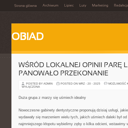
Archiwum
Lipiec
Luty
Marketing
Redakcj
Strona główna
OBIAD
WŚRÓD LOKALNEJ OPINII PARĘ 
PANOWAŁO PRZEKONANIE
POSTED BY ADMIN
POSTED ON WRZ - 20 - 2025
MOŻLIWOŚĆ 
WYŁĄCZONA
Duża grupa z marzy się uśmiech idealny
Nowoczesne gabinety dentystyczne proponują dzisiaj usługi, jakie
wydawały się marzeniem wielu tych, jakich uśmiech daleki był od 
najmniejszego kłopotu wybielimy zęby o kilka odcieni, wstawimy 