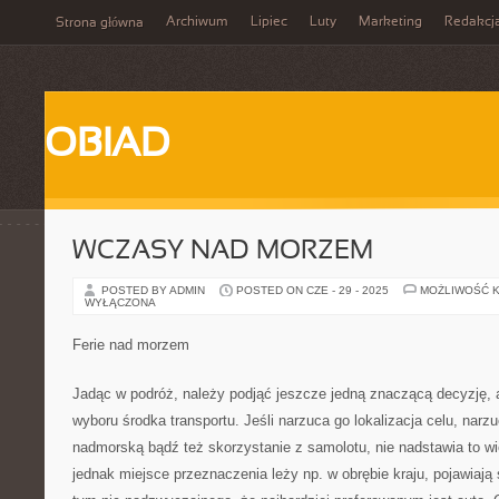
Archiwum
Lipiec
Luty
Marketing
Redakcj
Strona główna
OBIAD
WCZASY NAD MORZEM
POSTED BY ADMIN
POSTED ON CZE - 29 - 2025
MOŻLIWOŚĆ 
WYŁĄCZONA
Ferie nad morzem
Jadąc w podróż, należy podjąć jeszcze jedną znaczącą decyzję, a
wyboru środka transportu. Jeśli narzuca go lokalizacja celu, narz
nadmorską bądź też skorzystanie z samolotu, nie nadstawia to wi
jednak miejsce przeznaczenia leży np. w obrębie kraju, pojawiają