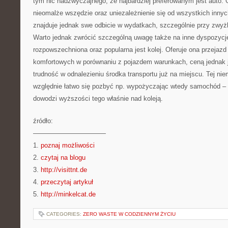
tym nic nadzwyczajnego, że najbardziej preferowanym jest auto. G
nieomalże wszędzie oraz uniezależnienie się od wszystkich inny
znajduje jednak swe odbicie w wydatkach, szczególnie przy zwyż
Warto jednak zwrócić szczególną uwagę także na inne dyspozycje,
rozpowszechniona oraz popularna jest kolej. Oferuje ona przejaz
komfortowych w porównaniu z pojazdem warunkach, ceną jednak j
trudność w odnalezieniu środka transportu już na miejscu. Tej nie
względnie łatwo się pozbyć np. wypożyczając wtedy samochód – 
dowodzi wyższości tego właśnie nad koleją.
źródło:
———————————
1.
poznaj możliwości
2.
czytaj na blogu
3.
http://visittnt.de
4.
przeczytaj artykuł
5.
http://minkelcat.de
CATEGORIES:
ZERO WASTE W CODZIENNYM ŻYCIU