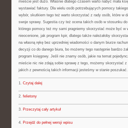
mieście jest dużo. Właśnie dlatego czasem warto nabyć mała k
wystawiać faktury. Dla wielu osób potrzebujących pomocy takiego
wybór, skutkiem tego też warto skorzystać z rady osób, które w d
swoje sprawy. Sugestia czy też ocena takich osób w stosunku do
którego pomocy też my sami pragniemy skorzystać może być w 
nieocenione, jak program kpir, dlatego także należałoby skorzysta
na własną rękę bez uprzedniej wiadomości o danym biurze rach
decyzji co do danego biura, bo możemy tego następnie bardzo ż
program księgowy. Jeśli nie znamy osób, jakie na temat pojedyn
mieście nic nie zdają sobie sprawę z tego, możemy skorzystać z 
jakich z pewnością takich informacji jesteśmy w stanie poszukać.
1.
Czytaj dalej
2.
felietony
3.
Przeczytaj cały artykuł
4.
Przejdź do pełnej wersji wpisu