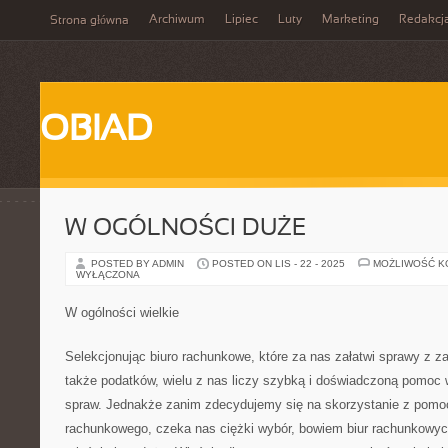
Archiwum
Lipiec
Luty
Marketing
Redakcj
Strona główna
OBIAD
W OGÓLNOŚCI DUŻE
POSTED BY ADMIN
POSTED ON LIS - 22 - 2025
MOŻLIWOŚĆ 
WYŁĄCZONA
W ogólności wielkie
Selekcjonując biuro rachunkowe, które za nas załatwi sprawy z z
także podatków, wielu z nas liczy szybką i doświadczoną pomoc 
spraw. Jednakże zanim zdecydujemy się na skorzystanie z pomoc
rachunkowego, czeka nas ciężki wybór, bowiem biur rachunkowych