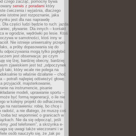
 od czego zacząć, pomocny bywa
acowany
serwis z poradami
który
ste ćwiczenia i wyjaśnia, dlaczego
wnie istotne jest rozpoznanie, jaka
zynku jest dla nas naprawdę
. Dla części ludzi będzie to ruch: jazda
taniec, pływanie. Dla innych – kontakt
aca w ogrodzie, wędrówki po lesie. Ktoś
poczywa w samotności, ktoś inny w
ciół. Nie istnieje uniwersalny przepis
elaks, a próby dopasowania się do
ylu odpoczywania mogą tylko pogłębić
Kluczem jest obserwacja: po czym
ję się lżej, bardziej obecny, bardziej
wym zjawiskiem jest też „odpoczynek
li taki, który wcale nie polega na
adoksalnie to właśnie działanie – choć
a – potrafi najlepiej odświeżyć głowę.
a przyjaciół, majsterkowanie,
ranie na instrumencie, pisanie
kładanie modeli, uprawianie sportu –
może być formą regeneracji, o ile nie
go w kolejny projekt do odhaczenia.
ga na nastawieniu: robię, bo chcę i
o radość, a nie dlatego, że muszę coś
Trzeba też wspomnieć o granicach w
iązkach. Nie da się odpocząć, jeśli
śmy „pod telefonem”, a skrzynka e-
aga się uwagi także wieczorami i w
ele osób nauczyło się, że „tak po