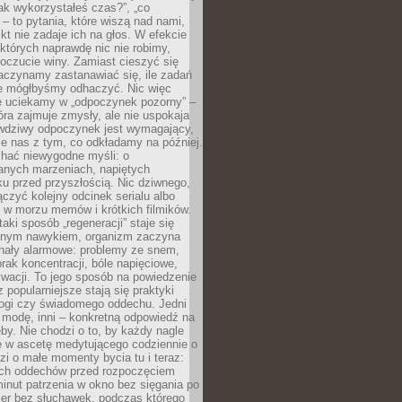
„jak wykorzystałeś czas?”, „co
 – to pytania, które wiszą nad nami,
ikt nie zadaje ich na głos. W efekcie
tórych naprawdę nic nie robimy,
poczucie winy. Zamiast cieszyć się
aczynamy zastanawiać się, ile zadań
e mógłbyśmy odhaczyć. Nic więc
e uciekamy w „odpoczynek pozorny” –
óra zajmuje zmysły, ale nie uspokaja
wdziwy odpoczynek jest wymagający,
je nas z tym, co odkładamy na później.
chać niewygodne myśli: o
wanych marzeniach, napiętych
ęku przed przyszłością. Nic dziwnego,
łączyć kolejny odcinek serialu albo
 w morzu memów i krótkich filmików.
taki sposób „regeneracji” staje się
nym nawykiem, organizm zaczyna
nały alarmowe: problemy ze snem,
brak koncentracji, bóle napięciowe,
wacji. To jego sposób na powiedzenie
z popularniejsze stają się praktyki
jogi czy świadomego oddechu. Jedni
 modę, inni – konkretną odpowiedź na
eby. Nie chodzi o to, by każdy nagle
ę w ascetę medytującego codziennie o
zi o małe momenty bycia tu i teraz:
kich oddechów przed rozpoczęciem
minut patrzenia w okno bez sięgania po
cer bez słuchawek, podczas którego