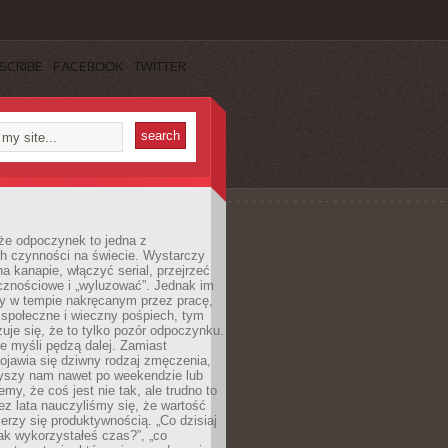
SCRIBE
FACEBOOK
TWITTER
że odpoczynek to jedna z
ch czynności na świecie. Wystarczy
na kanapie, włączyć serial, przejrzeć
cznościowe i „wyluzować”. Jednak im
my w tempie nakręcanym przez pracę,
 społeczne i wieczny pośpiech, tym
zuje się, że to tylko pozór odpoczynku.
ale myśli pędzą dalej. Zamiast
pojawia się dziwny rodzaj zmęczenia,
zyszy nam nawet po weekendzie lub
emy, że coś jest nie tak, ale trudno to
z lata nauczyliśmy się, że wartość
erzy się produktywnością. „Co dzisiaj
„jak wykorzystałeś czas?”, „co