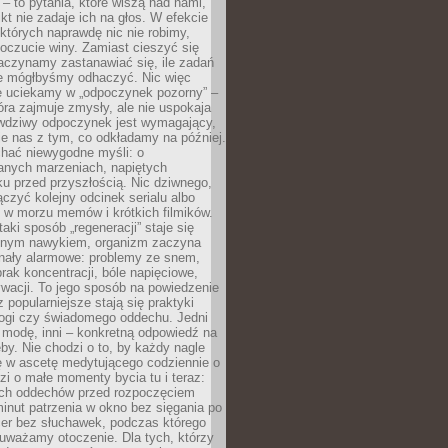
 – to pytania, które wiszą nad nami,
ikt nie zadaje ich na głos. W efekcie
tórych naprawdę nic nie robimy,
poczucie winy. Zamiast cieszyć się
aczynamy zastanawiać się, ile zadań
e mógłbyśmy odhaczyć. Nic więc
e uciekamy w „odpoczynek pozorny” –
óra zajmuje zmysły, ale nie uspokaja
wdziwy odpoczynek jest wymagający,
je nas z tym, co odkładamy na później.
chać niewygodne myśli: o
wanych marzeniach, napiętych
ęku przed przyszłością. Nic dziwnego,
łączyć kolejny odcinek serialu albo
 w morzu memów i krótkich filmików.
taki sposób „regeneracji” staje się
nym nawykiem, organizm zaczyna
nały alarmowe: problemy ze snem,
brak koncentracji, bóle napięciowe,
wacji. To jego sposób na powiedzenie
z popularniejsze stają się praktyki
jogi czy świadomego oddechu. Jedni
 modę, inni – konkretną odpowiedź na
eby. Nie chodzi o to, by każdy nagle
ę w ascetę medytującego codziennie o
zi o małe momenty bycia tu i teraz:
kich oddechów przed rozpoczęciem
minut patrzenia w okno bez sięgania po
cer bez słuchawek, podczas którego
uważamy otoczenie. Dla tych, którzy