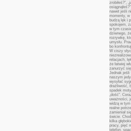
zrobiłeś?”, 
osiągnąłeś?”
nawet jeśli n
momenty, w k
budzą lęk i 
spokojem, z
w tym czasi
dziwnego, ż
rozrywkę, kt
umysłu. Pra
bo konfrontu
W ciszy sły
niezrealizo
relacjach, l
że łatwiej w
zanurzyć się
Jednak jeśli 
naszym jedy
wysyłać syg
drażliwość, 
spadek moty
„dość”. Cora
uważności, 
widzą w tym
realne potrz
zamieniał si
świcie. Chod
kilka głębo
pracy, pięć 
telefon, spa