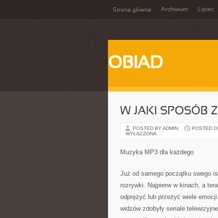
Archiwum
Lipiec
Strona główna
OBIAD
W JAKI SPOSÓB 
POSTED BY ADMIN
POSTED ON 
WYŁĄCZONA
Muzyka MP3 dla każdego
Już od samego początku swego istn
rozrywki. Najpierw w kinach, a te
odprężyć lub przeżyć wiele emocji
widzów zdobyły seriale telewizyjn