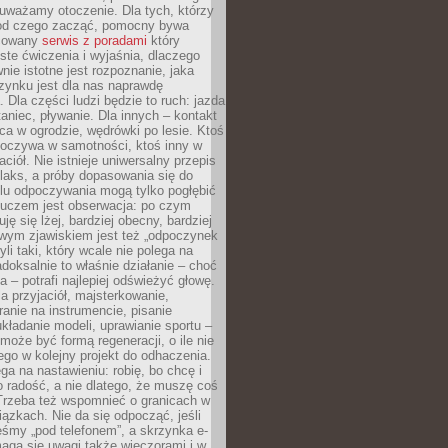
uważamy otoczenie. Dla tych, którzy
 od czego zacząć, pomocny bywa
acowany
serwis z poradami
który
ste ćwiczenia i wyjaśnia, dlaczego
wnie istotne jest rozpoznanie, jaka
zynku jest dla nas naprawdę
. Dla części ludzi będzie to ruch: jazda
taniec, pływanie. Dla innych – kontakt
aca w ogrodzie, wędrówki po lesie. Ktoś
poczywa w samotności, ktoś inny w
ciół. Nie istnieje uniwersalny przepis
elaks, a próby dopasowania się do
ylu odpoczywania mogą tylko pogłębić
Kluczem jest obserwacja: po czym
ję się lżej, bardziej obecny, bardziej
wym zjawiskiem jest też „odpoczynek
li taki, który wcale nie polega na
adoksalnie to właśnie działanie – choć
a – potrafi najlepiej odświeżyć głowę.
a przyjaciół, majsterkowanie,
ranie na instrumencie, pisanie
kładanie modeli, uprawianie sportu –
może być formą regeneracji, o ile nie
go w kolejny projekt do odhaczenia.
ga na nastawieniu: robię, bo chcę i
o radość, a nie dlatego, że muszę coś
Trzeba też wspomnieć o granicach w
iązkach. Nie da się odpocząć, jeśli
śmy „pod telefonem”, a skrzynka e-
aga się uwagi także wieczorami i w