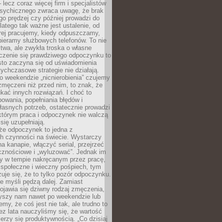
– lecz coraz więcej firm i specjalistów
psychicznego zwraca uwagę, że brak
o prędzej czy później prowadzi do
latego tak ważne jest ustalenie, od
órej pracujemy, kiedy odpuszczamy,
bieramy służbowych telefonów. To nie
stwa, ale zwykła troska o własne
czenie się prawdziwego odpoczynku to
sto zaczyna się od uświadomienia
tychczasowe strategie nie działają.
 weekendzie „nicnierobienia” czujemy
 zmęczeni niż przed nim, to znak, że
kać innych rozwiązań. I choć to
owania, popełniania błędów i
asnych potrzeb, ostatecznie prowadzi
którym praca i odpoczynek nie walczą
się uzupełniają.
że odpoczynek to jedna z
ch czynności na świecie. Wystarczy
na kanapie, włączyć serial, przejrzeć
cznościowe i „wyluzować”. Jednak im
my w tempie nakręcanym przez pracę,
 społeczne i wieczny pośpiech, tym
zuje się, że to tylko pozór odpoczynku.
ale myśli pędzą dalej. Zamiast
pojawia się dziwny rodzaj zmęczenia,
zyszy nam nawet po weekendzie lub
emy, że coś jest nie tak, ale trudno to
z lata nauczyliśmy się, że wartość
erzy się produktywnością. „Co dzisiaj