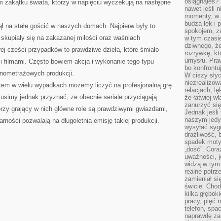
osiągnąłeś?”
m zakątku świata, którzy w napięciu wyczekują na następne
nawet jeśli n
momenty, w k
budzą lęk i 
ął na stałe gościć w naszych domach. Najpierw były to
spokojem, z
skupiały się na zakazanej miłości oraz waśniach
w tym czasi
dziwnego, ż
rej części przypadków to prawdziwe dzieła, które śmiało
rozrywkę, kt
umysłu. Pra
 filmami. Często bowiem akcja i wykonanie tego typu
bo konfrontu
ełnometrażowych produkcji.
W ciszy sły
niezrealizo
atem w wielu wypadkach możemy liczyć na profesjonalną grę
relacjach, l
Musimy jednak przyznać, że obecnie seriale przyciągają
że łatwiej w
zanurzyć się
rzy grający w nich główne role są prawdziwymi gwiazdami,
Jednak jeśli 
naszym jedy
arności pozwalają na długoletnią emisję takiej produkcji.
wysyłać syg
drażliwość, 
spadek moty
„dość”. Cora
uważności, 
widzą w tym
realne potrz
zamieniał si
świcie. Chod
kilka głębo
pracy, pięć 
telefon, spa
naprawdę za