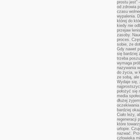
prostu jest” 
od zdrowia 
czasu wolneg
wypalenia. D
której do kt
kiedy nie od
przejaw leni
zasoby. Nau
proces. Czę
sobie, że do
Gdy nawet po
się bardziej
trzeba poszu
wymaga prób
nazywania wł
do życia, w 
ze sobą, ale 
Wydaje się, 
najprostszy
położyć się 
media społe
dłużej żyje
oczekiwania
bardziej oka
Ciało leży, 
regeneracji 
które towar
urlopie. Czuj
nazwać. Prze
człowieka mi