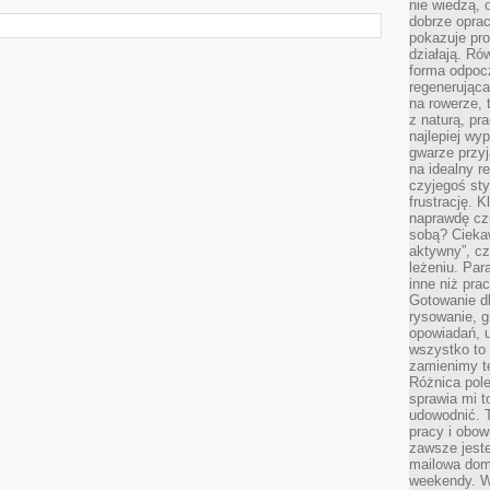
nie wiedzą,
dobrze opr
pokazuje pro
działają. Ró
forma odpoc
regenerująca
na rowerze, 
z naturą, pr
najlepiej wy
gwarze przyja
na idealny r
czyjegoś st
frustrację. 
naprawdę czu
sobą? Cieka
aktywny”, czy
leżeniu. Par
inne niż prac
Gotowanie dl
rysowanie, g
opowiadań, u
wszystko to 
zamienimy te
Różnica pole
sprawia mi t
udowodnić. 
pracy i obow
zawsze jeste
mailowa dom
weekendy. Wi