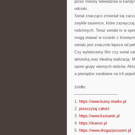
przez miliony telewidzów w każdy
odcinki.
Serial znacząco zmieniał się zacz
zwykłe tasiemce, które zazwyczaj 
rodzinnych. Teraz seriale tv w spo
mogą stawać w szranki z kinowymi
serialu jest znacznie lepsza od p
Czy wybierzemy film czy serial z
aktorską oraz idealną realizację. 
spore grupy wiernych widzów. Akto
a pieniądze zarabiane na ich popul
źródło:
———————————
1.
https://www.kursy-marko.pl
2.
przeczytaj całość
3.
https://www.ksmarek.pl
4.
https://ikarion.pl
5.
https://www.drogazjezusem.pl