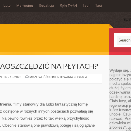
Luty
Marketing
Redakcja
Tagi
Tagi
Spis Treści
SUB
ZAOSZCZĘDZIĆ NA PŁYTACH?
Wydaje się, 
najprostszy
W
LIP - 1 - 2025
MOŻLIWOŚĆ KOMENTOWANIA
ZOSTAŁA
położyć się 
JAKI
media społe
SPOSÓB
ZAOSZCZĘDZIĆ
dłużej żyje
NA
oczekiwania
PŁYTACH?
bardziej oka
Ciało leży, 
ienia, filmy stanowiły dla ludzi fantastyczną formę
regeneracji 
które towar
raz dostępne w różnych innych postaciach pozwalają się
urlopie. Czuj
. Na pewno również przez to tak wielką przychylność
nazwać. Prze
człowieka mi
e. Obecnie stanowią one prawdziwą potęgę i są oglądane
zrobiłeś?”, 