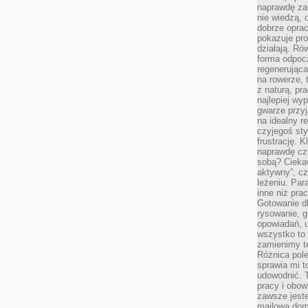
naprawdę za
nie wiedzą,
dobrze opr
pokazuje pro
działają. Ró
forma odpoc
regenerująca
na rowerze, 
z naturą, pr
najlepiej wy
gwarze przyja
na idealny r
czyjegoś st
frustrację. 
naprawdę czu
sobą? Cieka
aktywny”, czy
leżeniu. Par
inne niż prac
Gotowanie dl
rysowanie, g
opowiadań, u
wszystko to 
zamienimy te
Różnica pole
sprawia mi t
udowodnić. 
pracy i obow
zawsze jeste
mailowa dom