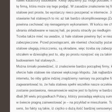
nawet katastrofy budowlane. Kiedy będziemy już mogli postawić h
tę firmą, która może się tego podjąć. W zasadzie znalezienie tej f
stalowe jest proste, bo wystarczy nieco poszperać w internecie.
stawianie hal stalowych to nic aż tak bardzo skomplikowanego.|Z
powinna cechować się nienagannym wykonaniem. W końcu nie chc
ubrania składowane w naszej hali, po prostu straciły po niedługim
Trzeba także mieć na uwadze, iż hale stalowe powinny być w nie
zabezpieczone. Przed przestępcami, ale również chociażby pożar
stalowe ulegają zniszczeniu, są okradane, więc trzeba się zabe
strzałem w dziesiątkę jest to, aby po prostu rozejrzeć się za takim
budowaniem hal stalowych…
Można śmiało powiedzieć, iż znalezienie bardzo porządnej firmy, 
ofercie hale stalowe nie stanowi większego kłopotu. Jak najbard
internetu, bo niby gdzie indziej znajdziemy namiary na porządne f
zagwarantować to, że hala stalowa spełni wszelkie nasze oczekiw
zostanie postawiona, niesamowicie ważne jest to byśmy w bardzo
dbali.|W wielu przypadkach Polacy, którzy posiadają większą sum
w świecie pragną zainwestować je – na przykład w mieszkanie. To
sens, bo fakty są takie, iż ciężko o dużą ilość bardziej sensown