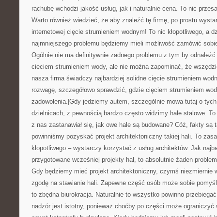
rachubę wchodzi jakość usług, jak i naturalnie cena. To nic prz
Warto również wiedzieć, że aby znaleźć tę firmę, po prostu wyst
internetowej cięcie strumieniem wodnym! To nic kłopotliwego, a d
najmniejszego problemu będziemy mieli możliwość zamówić sobie
Ogólnie nie ma definitywnie żadnego problemu z tym by odnaleźć 
cięciem strumieniem wody, ale nie można zapominać, że wszędz
nasza firma świadczy najbardziej solidne cięcie strumieniem wo
rozwagę, szczegółowo sprawdzić, gdzie cięciem strumieniem wod
zadowolenia.|Gdy jedziemy autem, szczególnie mowa tutaj o tych
dzielnicach, z pewnością bardzo często widzimy hale stalowe. T
z nas zastanawiał się, jak owe hale są budowane? Cóż, fakty są 
powinniśmy pozyskać projekt architektoniczny takiej hali. To zas
kłopotliwego – wystarczy korzystać z usług architektów. Jak najb
przygotowane wcześniej projekty hal, to absolutnie żaden problem
Gdy będziemy mieć projekt architektoniczny, czymś niezmiernie
zgodę na stawianie hali. Zapewne część osób może sobie pomyśl
to zbędna biurokracja. Naturalnie to wszystko powinno przebiegać
nadzór jest istotny, ponieważ choćby po części może ograniczyć 