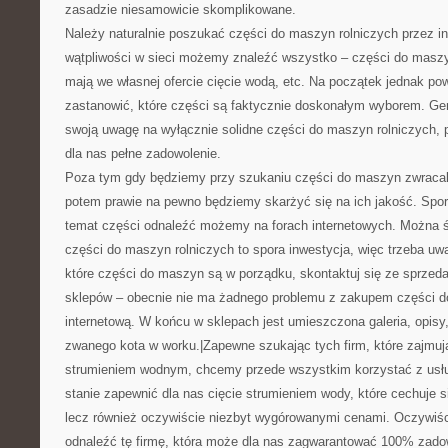
zasadzie niesamowicie skomplikowane.
Należy naturalnie poszukać części do maszyn rolniczych przez in
wątpliwości w sieci możemy znaleźć wszystko – części do maszyn
mają we własnej ofercie cięcie wodą, etc. Na początek jednak po
zastanowić, które części są faktycznie doskonałym wyborem. G
swoją uwagę na wyłącznie solidne części do maszyn rolniczych, 
dla nas pełne zadowolenie.
Poza tym gdy będziemy przy szukaniu części do maszyn zwracal
potem prawie na pewno będziemy skarżyć się na ich jakość. Spor
temat części odnaleźć możemy na forach internetowych. Można ś
części do maszyn rolniczych to spora inwestycja, więc trzeba uw
które części do maszyn są w porządku, skontaktuj się ze sprzed
sklepów – obecnie nie ma żadnego problemu z zakupem części d
internetową. W końcu w sklepach jest umieszczona galeria, opisy
zwanego kota w worku.|Zapewne szukając tych firm, które zajmują
strumieniem wodnym, chcemy przede wszystkim korzystać z usług 
stanie zapewnić dla nas cięcie strumieniem wody, które cechuje s
lecz również oczywiście niezbyt wygórowanymi cenami. Oczywiśc
odnaleźć tę firmę, która może dla nas zagwarantować 100% zadow