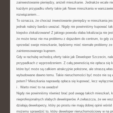
zainwestowanie pieniędzy, aniżeli mieszkanie. Jednakże wcale ni
każdym przypadku oferty takie jak Nowe mieszkania w warszawi
rozwiązaniem…
To oznacza, że chociaż inwestowanie pieniędzy w mieszkania jest
jednak należy bardzo uważać. Nigdy nie powinniśmy kupować taki
kiepsko zlokalizowane! Z jakiego powodu słaba lokalizacja nie je
że może teraz nie ma problemu z dojazdem do centrum, to gdy za
sprzedać swoje mieszkanie, będziemy mieć niemałe problemy ze
zainteresowanego kupnem.
Gdy w rachubę wchodzą oferty takie jak Deweloper Szczecin, na
przypadkach z wyprzedzeniem. Z całą pewnością nie opłaca się 
które być może są całkiem atrakcyjnie położone, ale straszą wł
wybudowane dawno temu. Takie nieruchomości być może nie są w
potem? Mieszkania naprawdę opłaca się kupować, lecz wyłącznie t
i . Warto mieć to na uwadze!
Nigdy nie powinniśmy również brać pod uwagę takich mieszkań, 
nieprofesjonalnych słabych deweloperów. A zwłaszcza, że we ws
działają deweloperzy, który po prostu nie mają dobrej opinii wśród
możemy sprawdzić to, który deweloper nieruchomościowy w na pr