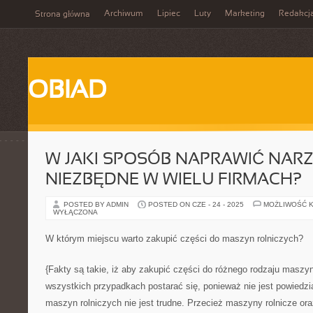
Archiwum
Lipiec
Luty
Marketing
Redakcj
Strona główna
OBIAD
W JAKI SPOSÓB NAPRAWIĆ NAR
NIEZBĘDNE W WIELU FIRMACH?
POSTED BY ADMIN
POSTED ON CZE - 24 - 2025
MOŻLIWOŚĆ 
WYŁĄCZONA
W którym miejscu warto zakupić części do maszyn rolniczych?
{Fakty są takie, iż aby zakupić części do różnego rodzaju maszyn
wszystkich przypadkach postarać się, ponieważ nie jest powiedzi
maszyn rolniczych nie jest trudne. Przecież maszyny rolnicze ora