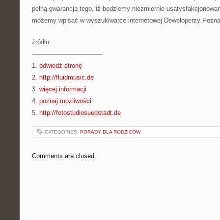
pełną gwarancją tego, iż będziemy niezmiernie usatysfakcjonow
możemy wpisać w wyszukiwarce internetowej Deweloperzy Poz
źródło:
———————————
1.
odwiedź stronę
2.
http://fluidmusic.de
3.
więcej informacji
4.
poznaj możliwości
5.
http://fotostudiosuedstadt.de
CATEGORIES:
PORADY DLA RODZICÓW
Comments are closed.