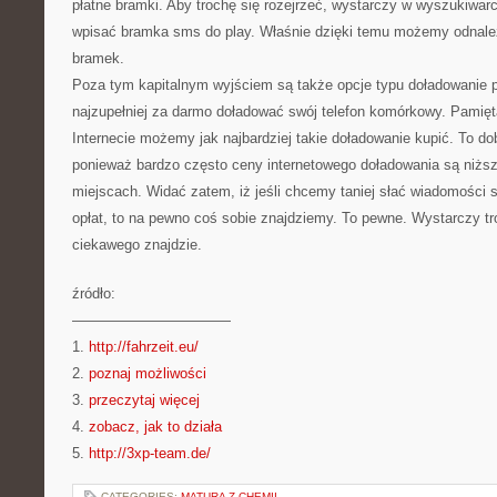
płatne bramki. Aby trochę się rozejrzeć, wystarczy w wyszukiwarc
wpisać bramka sms do play. Właśnie dzięki temu możemy odnal
bramek.
Poza tym kapitalnym wyjściem są także opcje typu doładowanie
najzupełniej za darmo doładować swój telefon komórkowy. Pamięt
Internecie możemy jak najbardziej takie doładowanie kupić. To d
ponieważ bardzo często ceny internetowego doładowania są niższe
miejscach. Widać zatem, iż jeśli chcemy taniej słać wiadomości
opłat, to na pewno coś sobie znajdziemy. To pewne. Wystarczy tro
ciekawego znajdzie.
źródło:
———————————
1.
http://fahrzeit.eu/
2.
poznaj możliwości
3.
przeczytaj więcej
4.
zobacz, jak to działa
5.
http://3xp-team.de/
CATEGORIES:
MATURA Z CHEMII