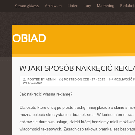
Archiwum
Lipiec
Luty
Marketing
Redakcj
Strona główna
OBIAD
W JAKI SPOSÓB NAKRĘCIĆ REK
POSTED BY ADMIN
POSTED ON CZE - 27 - 2025
MOŻLIWOŚĆ 
WYŁĄCZONA
Jak nakręcić własną reklamę?
Dla osób, które chcą po prostu trochę mniej płacić za słanie sms
można polecić skorzystanie z bramek sms. W końcu internetowa
całkowicie darmowa usługa, dzięki której będziemy mieli możliwo
wiadomości tekstowych. Zasadniczo takowa bramka jest bezpłatna