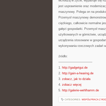
wchodzą w życie, wypatruje się r
jest usprawnienie oraz modernizac
maszynowy. Polega on na produko
Przemysł maszynowy demonstrowan
ciężkiego, całkowicie normalne je
gałęzi gospodarki. Przemysł mas
użytkowanych w górnictwie, urządz
urządzenia stosowane w gospodar
wykonywania rzeczowych zadań w 
źródło:
———————————
1.
http://gadgetgui.de
2.
http://gain-a-hearing.de
3.
zobacz, jak to działa
4.
zobacz więcej
5.
http://galerie-wehlhamm.de
CATEGORIES:
WSPÓŁPRACA Z ROD