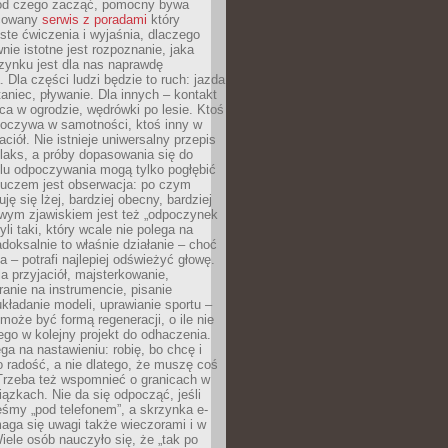
 od czego zacząć, pomocny bywa
acowany
serwis z poradami
który
ste ćwiczenia i wyjaśnia, dlaczego
wnie istotne jest rozpoznanie, jaka
zynku jest dla nas naprawdę
. Dla części ludzi będzie to ruch: jazda
taniec, pływanie. Dla innych – kontakt
aca w ogrodzie, wędrówki po lesie. Ktoś
poczywa w samotności, ktoś inny w
ciół. Nie istnieje uniwersalny przepis
elaks, a próby dopasowania się do
ylu odpoczywania mogą tylko pogłębić
Kluczem jest obserwacja: po czym
ję się lżej, bardziej obecny, bardziej
wym zjawiskiem jest też „odpoczynek
li taki, który wcale nie polega na
adoksalnie to właśnie działanie – choć
a – potrafi najlepiej odświeżyć głowę.
a przyjaciół, majsterkowanie,
ranie na instrumencie, pisanie
kładanie modeli, uprawianie sportu –
może być formą regeneracji, o ile nie
go w kolejny projekt do odhaczenia.
ga na nastawieniu: robię, bo chcę i
o radość, a nie dlatego, że muszę coś
Trzeba też wspomnieć o granicach w
iązkach. Nie da się odpocząć, jeśli
śmy „pod telefonem”, a skrzynka e-
aga się uwagi także wieczorami i w
ele osób nauczyło się, że „tak po