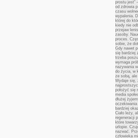
prostu jest” 
od zdrowia 
czasu wolneg
wypalenia. D
której do kt
kiedy nie od
przejaw leni
zasoby. Nau
proces. Czę
sobie, że do
Gdy nawet po
się bardziej
trzeba poszu
wymaga prób
nazywania wł
do życia, w 
ze sobą, ale 
Wydaje się, 
najprostszy
położyć się 
media społe
dłużej żyje
oczekiwania
bardziej oka
Ciało leży, 
regeneracji 
które towar
urlopie. Czuj
nazwać. Prze
człowieka mi