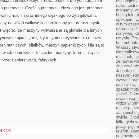
ozwiązań nowoczesnych, nowatorskich, których zadaniem
osiągnąłeś?”
nawet jeśli n
ja przemysłu. Częścią przemysłu ciężkiego jest przemysł
momenty, w k
budzą lęk i 
waniu machin oraz innego ciężkiego oprzyrządowania.
spokojem, z
y na wózki widłowe linde zaliczany jest do przemysłu
w tym czasi
dziwnego, ż
st więc to, że maszyny wytwarzane są głównie dla innych
rozrywkę, kt
zynowy skupia się między innymi na wytwarzaniu maszyn
umysłu. Pra
bo konfrontu
eń hutniczych, silników, maszyn papierniczych. Nie są to
W ciszy sły
niezrealizo
stwach domowych. To ciężkie maszyny, które służą do
relacjach, l
przedsiębiorstwach, fabrykach.
że łatwiej w
zanurzyć się
Jednak jeśli 
naszym jedy
wysyłać syg
drażliwość, 
spadek moty
„dość”. Cora
uważności, 
widzą w tym
realne potrz
zamieniał si
świcie. Chod
kilka głębo
pracy, pięć 
ZICAMI
telefon, spa
naprawdę za