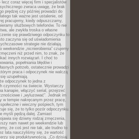
– lecz coraz więcej firm i specjalistów
psychicznego zwraca uwagę, że brak
o prędzej czy później prowadzi do
latego tak ważne jest ustalenie, od
órej pracujemy, kiedy odpuszczamy,
bieramy służbowych telefonów. To nie
stwa, ale zwykła troska o własne
czenie się prawdziwego odpoczynku to
sto zaczyna się od uświadomienia
tychczasowe strategie nie działają.
 weekendzie „nicnierobienia” czujemy
 zmęczeni niż przed nim, to znak, że
kać innych rozwiązań. I choć to
owania, popełniania błędów i
asnych potrzeb, ostatecznie prowadzi
którym praca i odpoczynek nie walczą
się uzupełniają.
że odpoczynek to jedna z
ch czynności na świecie. Wystarczy
na kanapie, włączyć serial, przejrzeć
cznościowe i „wyluzować”. Jednak im
my w tempie nakręcanym przez pracę,
 społeczne i wieczny pośpiech, tym
zuje się, że to tylko pozór odpoczynku.
ale myśli pędzą dalej. Zamiast
pojawia się dziwny rodzaj zmęczenia,
zyszy nam nawet po weekendzie lub
emy, że coś jest nie tak, ale trudno to
z lata nauczyliśmy się, że wartość
erzy się produktywnością. „Co dzisiaj