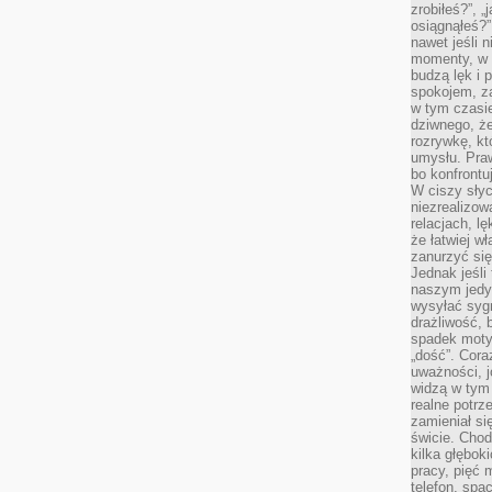
zrobiłeś?”, 
osiągnąłeś?”
nawet jeśli n
momenty, w k
budzą lęk i 
spokojem, z
w tym czasi
dziwnego, ż
rozrywkę, kt
umysłu. Pra
bo konfrontu
W ciszy sły
niezrealizo
relacjach, l
że łatwiej w
zanurzyć się
Jednak jeśli 
naszym jedy
wysyłać syg
drażliwość, 
spadek moty
„dość”. Cora
uważności, 
widzą w tym
realne potrz
zamieniał si
świcie. Chod
kilka głębo
pracy, pięć 
telefon, spa