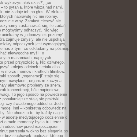
„jak wykorzystałeś czas?”, „co
 – to pytania, które wiszą nad nami,
ikt nie zadaje ich na głos. W efekcie
tórych naprawdę nic nie robimy,
poczucie winy. Zamiast cieszyć się
aczynamy zastanawiać się, ile zadań
e mógłbyśmy odhaczyć. Nic więc
e uciekamy w „odpoczynek pozorny” –
óra zajmuje zmysły, ale nie uspokaja
wdziwy odpoczynek jest wymagający,
je nas z tym, co odkładamy na później.
chać niewygodne myśli: o
wanych marzeniach, napiętych
ęku przed przyszłością. Nic dziwnego,
łączyć kolejny odcinek serialu albo
 w morzu memów i krótkich filmików.
taki sposób „regeneracji” staje się
nym nawykiem, organizm zaczyna
nały alarmowe: problemy ze snem,
brak koncentracji, bóle napięciowe,
wacji. To jego sposób na powiedzenie
z popularniejsze stają się praktyki
jogi czy świadomego oddechu. Jedni
 modę, inni – konkretną odpowiedź na
eby. Nie chodzi o to, by każdy nagle
ę w ascetę medytującego codziennie o
zi o małe momenty bycia tu i teraz:
kich oddechów przed rozpoczęciem
minut patrzenia w okno bez sięgania po
cer bez słuchawek, podczas którego