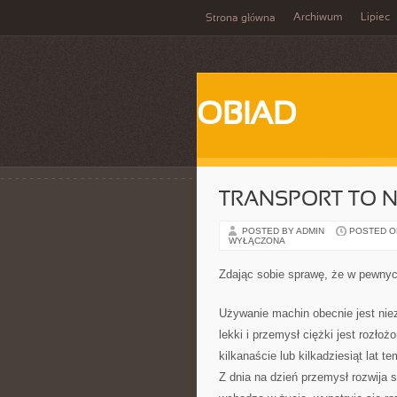
Archiwum
Lipiec
Strona główna
OBIAD
TRANSPORT TO N
POSTED BY ADMIN
POSTED ON 
WYŁĄCZONA
Zdając sobie sprawę, że w pewny
Używanie machin obecnie jest nie
lekki i przemysł ciężki jest rozło
kilkanaście lub kilkadziesiąt lat t
Z dnia na dzień przemysł rozwija 