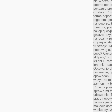
nie wiedzą,
dobrze opr
pokazuje pro
działają. Ró
forma odpoc
regenerująca
na rowerze, 
z naturą, pr
najlepiej wy
gwarze przyja
na idealny r
czyjegoś st
frustrację. 
naprawdę czu
sobą? Cieka
aktywny”, czy
leżeniu. Par
inne niż prac
Gotowanie dl
rysowanie, g
opowiadań, u
wszystko to 
zamienimy te
Różnica pole
sprawia mi t
udowodnić. 
pracy i obow
zawsze jeste
mailowa dom
weekendy. Wi