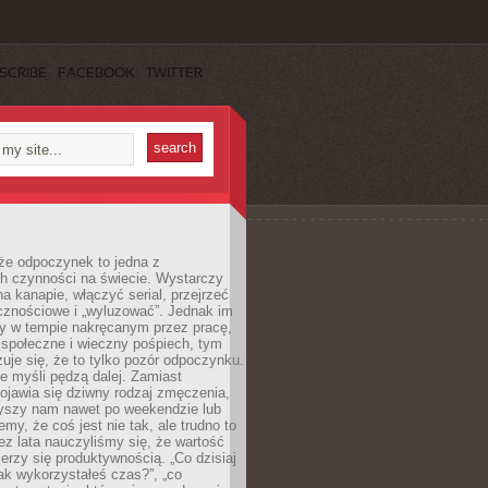
SCRIBE
FACEBOOK
TWITTER
że odpoczynek to jedna z
ch czynności na świecie. Wystarczy
na kanapie, włączyć serial, przejrzeć
cznościowe i „wyluzować”. Jednak im
my w tempie nakręcanym przez pracę,
 społeczne i wieczny pośpiech, tym
zuje się, że to tylko pozór odpoczynku.
ale myśli pędzą dalej. Zamiast
pojawia się dziwny rodzaj zmęczenia,
zyszy nam nawet po weekendzie lub
emy, że coś jest nie tak, ale trudno to
z lata nauczyliśmy się, że wartość
erzy się produktywnością. „Co dzisiaj
„jak wykorzystałeś czas?”, „co