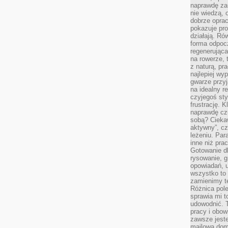
naprawdę za
nie wiedzą,
dobrze opr
pokazuje pro
działają. Ró
forma odpoc
regenerująca
na rowerze, 
z naturą, pr
najlepiej wy
gwarze przyja
na idealny r
czyjegoś st
frustrację. 
naprawdę czu
sobą? Cieka
aktywny”, czy
leżeniu. Par
inne niż prac
Gotowanie dl
rysowanie, g
opowiadań, u
wszystko to 
zamienimy te
Różnica pole
sprawia mi t
udowodnić. 
pracy i obow
zawsze jeste
mailowa dom