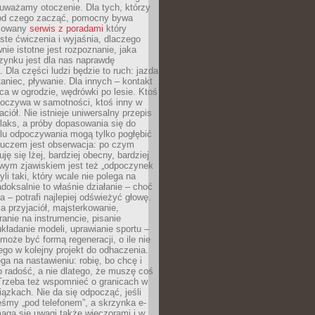
uważamy otoczenie. Dla tych, którzy
 od czego zacząć, pomocny bywa
acowany
serwis z poradami
który
ste ćwiczenia i wyjaśnia, dlaczego
wnie istotne jest rozpoznanie, jaka
zynku jest dla nas naprawdę
. Dla części ludzi będzie to ruch: jazda
taniec, pływanie. Dla innych – kontakt
aca w ogrodzie, wędrówki po lesie. Ktoś
poczywa w samotności, ktoś inny w
ciół. Nie istnieje uniwersalny przepis
elaks, a próby dopasowania się do
ylu odpoczywania mogą tylko pogłębić
Kluczem jest obserwacja: po czym
ję się lżej, bardziej obecny, bardziej
wym zjawiskiem jest też „odpoczynek
li taki, który wcale nie polega na
adoksalnie to właśnie działanie – choć
a – potrafi najlepiej odświeżyć głowę.
a przyjaciół, majsterkowanie,
ranie na instrumencie, pisanie
kładanie modeli, uprawianie sportu –
może być formą regeneracji, o ile nie
go w kolejny projekt do odhaczenia.
ga na nastawieniu: robię, bo chcę i
o radość, a nie dlatego, że muszę coś
Trzeba też wspomnieć o granicach w
iązkach. Nie da się odpocząć, jeśli
śmy „pod telefonem”, a skrzynka e-
aga się uwagi także wieczorami i w