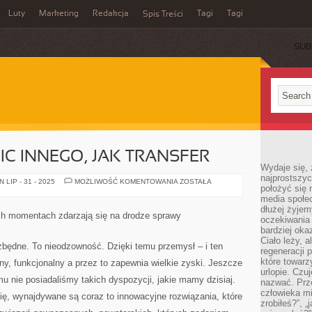
Luty
Marketing
Redakcja
Tagi
Tagi
Spis Treści
SUB
IC INNEGO, JAK TRANSFER
Wydaje się, 
najprostszy
TRANSPORT
LIP - 31 - 2025
MOŻLIWOŚĆ KOMENTOWANIA
ZOSTAŁA
położyć się 
TO
NIC
media społe
INNEGO,
dłużej żyje
JAK
ch momentach zdarzają się na drodze sprawy
oczekiwania
TRANSFER
bardziej oka
Ciało leży, 
zbędne. To nieodzowność. Dzięki temu przemysł – i ten
regeneracji 
które towar
żony, funkcjonalny a przez to zapewnia wielkie zyski. Jeszcze
urlopie. Czuj
emu nie posiadaliśmy takich dyspozycji, jakie mamy dzisiaj.
nazwać. Prze
człowieka mi
się, wynajdywane są coraz to innowacyjne rozwiązania, które
zrobiłeś?”, 