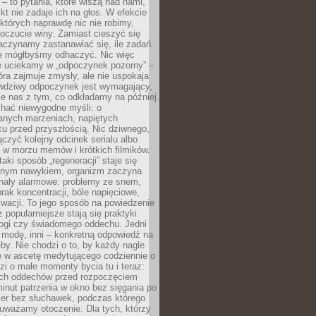
 – to pytania, które wiszą nad nami,
ikt nie zadaje ich na głos. W efekcie
tórych naprawdę nic nie robimy,
poczucie winy. Zamiast cieszyć się
aczynamy zastanawiać się, ile zadań
e mógłbyśmy odhaczyć. Nic więc
e uciekamy w „odpoczynek pozorny” –
óra zajmuje zmysły, ale nie uspokaja
wdziwy odpoczynek jest wymagający,
je nas z tym, co odkładamy na później.
chać niewygodne myśli: o
wanych marzeniach, napiętych
ęku przed przyszłością. Nic dziwnego,
łączyć kolejny odcinek serialu albo
 w morzu memów i krótkich filmików.
taki sposób „regeneracji” staje się
nym nawykiem, organizm zaczyna
nały alarmowe: problemy ze snem,
brak koncentracji, bóle napięciowe,
wacji. To jego sposób na powiedzenie
z popularniejsze stają się praktyki
jogi czy świadomego oddechu. Jedni
 modę, inni – konkretną odpowiedź na
eby. Nie chodzi o to, by każdy nagle
ę w ascetę medytującego codziennie o
zi o małe momenty bycia tu i teraz:
kich oddechów przed rozpoczęciem
minut patrzenia w okno bez sięgania po
cer bez słuchawek, podczas którego
uważamy otoczenie. Dla tych, którzy