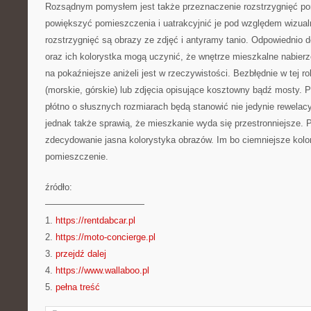
Rozsądnym pomysłem jest także przeznaczenie rozstrzygnięć p
powiększyć pomieszczenia i uatrakcyjnić je pod względem wizua
rozstrzygnięć są obrazy ze zdjęć i antyramy tanio. Odpowiednio
oraz ich kolorystka mogą uczynić, że wnętrze mieszkalne nabierz
na pokaźniejsze aniżeli jest w rzeczywistości. Bezbłędnie w tej ro
(morskie, górskie) lub zdjęcia opisujące kosztowny bądź mosty. 
płótno o słusznych rozmiarach będą stanowić nie jedynie rewelacy
jednak także sprawią, że mieszkanie wyda się przestronniejsze.
zdecydowanie jasna kolorystyka obrazów. Im bo ciemniejsze kolo
pomieszczenie.
źródło:
———————————
1.
https://rentdabcar.pl
2.
https://moto-concierge.pl
3.
przejdź dalej
4.
https://www.wallaboo.pl
5.
pełna treść