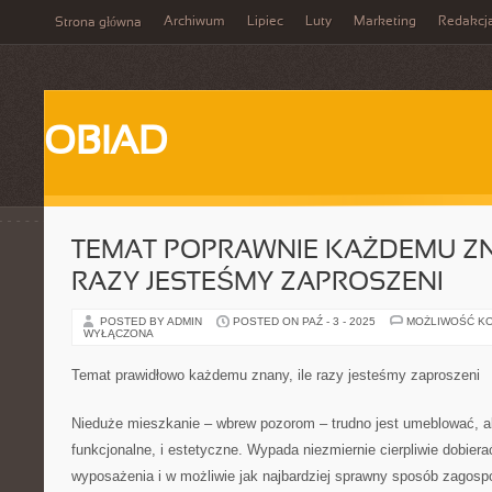
Archiwum
Lipiec
Luty
Marketing
Redakcj
Strona główna
OBIAD
TEMAT POPRAWNIE KAŻDEMU ZN
RAZY JESTEŚMY ZAPROSZENI
POSTED BY ADMIN
POSTED ON PAŹ - 3 - 2025
MOŻLIWOŚĆ K
WYŁĄCZONA
Temat prawidłowo każdemu znany, ile razy jesteśmy zaproszeni
Nieduże mieszkanie – wbrew pozorom – trudno jest umeblować, a
funkcjonalne, i estetyczne. Wypada niezmiernie cierpliwie dobier
wyposażenia i w możliwie jak najbardziej sprawny sposób zagos