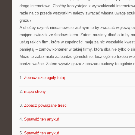
drogą internetową. Choćby korzystając z wyszukiwarki internetowe
razie na co przede wszystkim należy zwracać własną uwagę szuk
gruzu?
A choćby czymś niesamowicie ważnym to by zwracać większą uw
mające związek ze środowiskiem. Zatem musimy dbać o to by naj
usług takich firm, które w zupełności mają za nic wszelakie kwesti
pamiętaj – zamów kontener w takiej firmy, która dba nie tylko o sie
Może to zabrzmiało za bardzo górnolotnie, lecz ogólnie trzeba wie
bardzo ważne. Zatem wywóz gruzu z obszaru budowy to ogólnie 
1.
Zobacz szczegóły tutaj
2.
mapa strony
3.
Zobacz powiązane treści
4.
Sprawdź ten artykuł
5.
Sprawdź ten artykuł