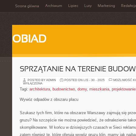
Archiwum
Lipiec
Luty
Marketing
Redakcj
Strona główna
OBIAD
SPRZĄTANIE NA TERENIE BUDO
POSTED BY ADMIN
POSTED ON LIS - 30 - 2025
MOŻLIWOŚĆ 
WYŁĄCZONA
Tagi:
architektura
,
budownictwo
,
domy
,
mieszkania
,
projektowanie
Wywóz odpadów z obszaru placu
Szukasz tych firm, które na obszarze Warszawy zajmują się pr
gruzu? Na szczęście nie można powiedzieć, że odnalezienie tako
skomplikowane. W końcu w dzisiejszych czasach w Sieci reklamuje
zatem również te, które oferują wywóz gruzu klin, mamy jak najb