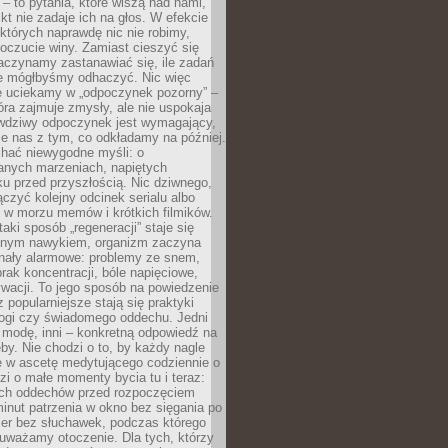
 – to pytania, które wiszą nad nami,
ikt nie zadaje ich na głos. W efekcie
tórych naprawdę nic nie robimy,
poczucie winy. Zamiast cieszyć się
aczynamy zastanawiać się, ile zadań
e mógłbyśmy odhaczyć. Nic więc
e uciekamy w „odpoczynek pozorny” –
óra zajmuje zmysły, ale nie uspokaja
wdziwy odpoczynek jest wymagający,
je nas z tym, co odkładamy na później.
chać niewygodne myśli: o
wanych marzeniach, napiętych
ęku przed przyszłością. Nic dziwnego,
łączyć kolejny odcinek serialu albo
 w morzu memów i krótkich filmików.
taki sposób „regeneracji” staje się
nym nawykiem, organizm zaczyna
nały alarmowe: problemy ze snem,
brak koncentracji, bóle napięciowe,
wacji. To jego sposób na powiedzenie
z popularniejsze stają się praktyki
jogi czy świadomego oddechu. Jedni
 modę, inni – konkretną odpowiedź na
eby. Nie chodzi o to, by każdy nagle
ę w ascetę medytującego codziennie o
zi o małe momenty bycia tu i teraz:
kich oddechów przed rozpoczęciem
minut patrzenia w okno bez sięgania po
cer bez słuchawek, podczas którego
uważamy otoczenie. Dla tych, którzy