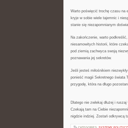
Warto poświęcić trochę​ czasu na e
kryje w⁤ sobie wiele ‍tajemnic ⁢i ni
stanie się niezapomnianym doświ
Na​ zakończenie, warto podkreślić, 
niesamowitych historii, które cze
pod ziemią zachwyca swoją niezwyk
poznawania jej sekretów.
Jeśli jesteś miłośnikiem niezwykłyc
ponieść magii Sekretnego świata Tu
‌przygodę, która na długo pozostan
Dlatego ⁣nie zwlekaj dłużej i rusza
Czekają tam na Ciebie niezapomni
nigdzie indziej. Zostań odkrywcą‌ t
CATEGORIES:
SYSTEMY POLITYCZ