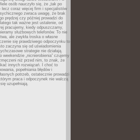
ele osób nauczyło się, że „tak po
– lecz coraz więcej firm i specjalistów
psychicznego zwraca uwagę, że brak
o prędzej czy później prowadzi do
latego tak ważne jest ustalenie, od
órej pracujemy, kiedy odpuszczamy,
bieramy służbowych telefonów. To nie
stwa, ale zwykła troska o własne
czenie się prawdziwego odpoczynku to
sto zaczyna się od uświadomienia
tychczasowe strategie nie działają.
 weekendzie „nicnierobienia” czujemy
 zmęczeni niż przed nim, to znak, że
kać innych rozwiązań. I choć to
owania, popełniania błędów i
asnych potrzeb, ostatecznie prowadzi
którym praca i odpoczynek nie walczą
się uzupełniają.