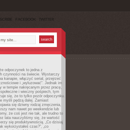
SCRIBE
FACEBOOK
TWITTER
że odpoczynek to jedna z
ch czynności na świecie. Wystarczy
na kanapie, włączyć serial, przejrzeć
cznościowe i „wyluzować”. Jednak im
my w tempie nakręcanym przez pracę,
 społeczne i wieczny pośpiech, tym
zuje się, że to tylko pozór odpoczynku.
ale myśli pędzą dalej. Zamiast
pojawia się dziwny rodzaj zmęczenia,
zyszy nam nawet po weekendzie lub
emy, że coś jest nie tak, ale trudno to
z lata nauczyliśmy się, że wartość
erzy się produktywnością. „Co dzisiaj
„jak wykorzystałeś czas?”, „co