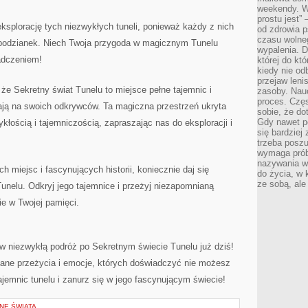
weekendy. Wi
prostu jest” 
ksplorację tych niezwykłych tuneli, ponieważ każdy ​z nich
od zdrowia 
czasu wolneg
espodzianek. Niech‌ Twoja przygoda‍ w‌ magicznym ⁢Tunelu⁤
wypalenia. D
adczeniem!
której do kt
kiedy nie od
przejaw leni
‌że Sekretny świat Tunelu to miejsce pełne‌ tajemnic⁣ i
zasoby. Nau
proces. Czę
kają na swoich odkrywców. Ta magiczna przestrzeń ukryta
sobie, że do
Gdy nawet po
łością ‌i tajemniczością, zapraszając nas do eksploracji i
się bardziej
trzeba poszu
wymaga prób
nazywania wł
h miejsc i ​fascynujących historii, koniecznie daj się
do życia, w 
ze sobą, ale 
nelu. Odkryj⁢ jego tajemnice i⁢ przeżyj niezapomnianą
ie⁤ w Twojej pamięci.
j w​ niezwykłą ⁢podróż po Sekretnym świecie ‍Tunelu już dziś!
ane przeżycia i emocje, których ⁤doświadczyć nie możesz
ajemnic tunelu⁣ i zanurz się w ⁣jego fascynującym świecie!
NE ŚWIATA