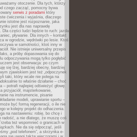
uważamy otoczenie. Dla tych, którzy
 od czego zacząć, pomocny bywa
acowany
serwis z poradami
który
ste ćwiczenia i wyjaśnia, dlaczego
wnie istotne jest rozpoznanie, jaka
zynku jest dla nas naprawdę
. Dla części ludzi będzie to ruch: jazda
taniec, pływanie. Dla innych – kontakt
aca w ogrodzie, wędrówki po lesie. Ktoś
poczywa w samotności, ktoś inny w
ciół. Nie istnieje uniwersalny przepis
elaks, a próby dopasowania się do
ylu odpoczywania mogą tylko pogłębić
Kluczem jest obserwacja: po czym
ję się lżej, bardziej obecny, bardziej
wym zjawiskiem jest też „odpoczynek
li taki, który wcale nie polega na
adoksalnie to właśnie działanie – choć
a – potrafi najlepiej odświeżyć głowę.
a przyjaciół, majsterkowanie,
ranie na instrumencie, pisanie
kładanie modeli, uprawianie sportu –
może być formą regeneracji, o ile nie
go w kolejny projekt do odhaczenia.
ga na nastawieniu: robię, bo chcę i
o radość, a nie dlatego, że muszę coś
Trzeba też wspomnieć o granicach w
iązkach. Nie da się odpocząć, jeśli
śmy „pod telefonem”, a skrzynka e-
aga się uwagi także wieczorami i w