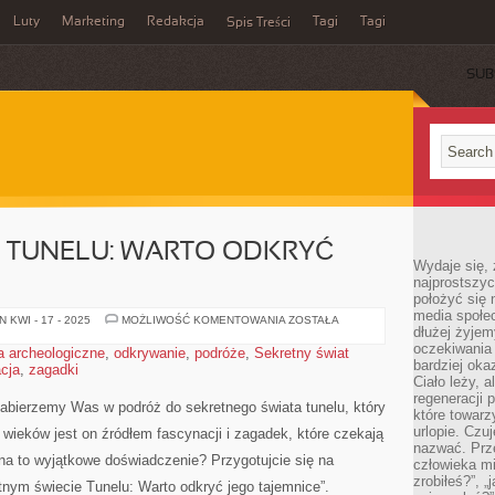
Luty
Marketing
Redakcja
Tagi
Tagi
Spis Treści
SUB
T TUNELU: WARTO ODKRYĆ
Wydaje się, 
najprostszy
położyć się 
media społe
SEKRETNY
 KWI - 17 - 2025
MOŻLIWOŚĆ KOMENTOWANIA
ZOSTAŁA
dłużej żyje
ŚWIAT
TUNELU:
oczekiwania
a archeologiczne
,
odkrywanie
,
podróże
,
Sekretny świat
WARTO
bardziej oka
cja
,
zagadki
ODKRYĆ
JEGO
Ciało leży, 
TAJEMNICE
regeneracji 
 zabierzemy⁣ Was w podróż do sekretnego świata tunelu, który
które towar
urlopie. Czuj
 wieków⁣ jest on ​źródłem fascynacji i zagadek, które czekają
nazwać. Prze
 na to ⁢wyjątkowe doświadczenie? Przygotujcie się na
człowieka mi
zrobiłeś?”, 
nym świecie Tunelu:‍ Warto odkryć jego tajemnice”.