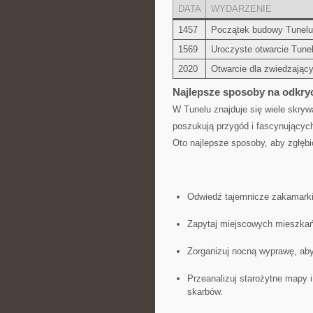
DATA
WYDARZENIE
1457
Początek budowy Tunelu
1569
Uroczyste otwarcie Tune
2020
Otwarcie dla zwiedzając
Najlepsze⁤ sposoby na odkry
W Tunelu znajduje się wiele skrywa
poszukują przygód​ i fascynujących 
Oto najlepsze sposoby, ⁢aby zgłębi
Odwiedź⁣ tajemnicze zakamarki 
Zapytaj​ miejscowych ⁤mieszkań
Zorganizuj nocną⁢ wyprawę, aby
Przeanalizuj starożytne mapy 
skarbów.