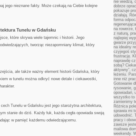
nie wiedzą,
naj jego nieznane fakty. Może ⁢czekają na Ciebie kolejne‌
dobrze opr
pokazuje pro
działają. Ró
forma odpoc
regenerująca
na rowerze, 
hitektura Tunelu w Gdańsku
z naturą, pr
ce, które skrywa wiele tajemnic i historii. Jego
najlepiej wy
gwarze przyja
⁢ odwiedzających, tworząc niezapomniany klimat, który
na idealny r
czyjegoś st
frustrację. 
naprawdę czu
sobą? Cieka
aktywny”, czy
zejścia, ale‍ także ważny element historii Gdańska,‍ który⁤
leżeniu. Par
okiem w tunelu można odkryć nowe⁣ detale i ciekawostki,
inne niż prac
Gotowanie dl
harakter.
rysowanie, g
opowiadań, u
wszystko to 
zamienimy te
cech ‌Tunelu‍ w Gdańsku jest jego starożytna architektura,⁣
Różnica pole
sprawia mi t
m stanie​ do dziś. Każdy łuk, ​każda cegła opowiada⁢ swoją⁢
udowodnić. 
pracy i obow
padając w‍ pamięć każdemu ‍odwiedzającemu.
zawsze jeste
mailowa dom
weekendy. Wi