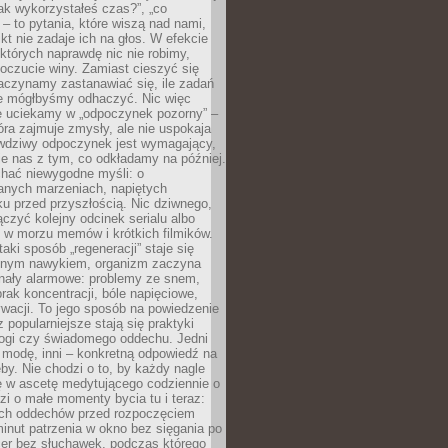
„jak wykorzystałeś czas?”, „co
 – to pytania, które wiszą nad nami,
ikt nie zadaje ich na głos. W efekcie
tórych naprawdę nic nie robimy,
poczucie winy. Zamiast cieszyć się
aczynamy zastanawiać się, ile zadań
e mógłbyśmy odhaczyć. Nic więc
e uciekamy w „odpoczynek pozorny” –
óra zajmuje zmysły, ale nie uspokaja
wdziwy odpoczynek jest wymagający,
je nas z tym, co odkładamy na później.
chać niewygodne myśli: o
wanych marzeniach, napiętych
ęku przed przyszłością. Nic dziwnego,
łączyć kolejny odcinek serialu albo
 w morzu memów i krótkich filmików.
taki sposób „regeneracji” staje się
nym nawykiem, organizm zaczyna
nały alarmowe: problemy ze snem,
brak koncentracji, bóle napięciowe,
wacji. To jego sposób na powiedzenie
z popularniejsze stają się praktyki
jogi czy świadomego oddechu. Jedni
 modę, inni – konkretną odpowiedź na
eby. Nie chodzi o to, by każdy nagle
ę w ascetę medytującego codziennie o
zi o małe momenty bycia tu i teraz:
kich oddechów przed rozpoczęciem
minut patrzenia w okno bez sięgania po
cer bez słuchawek, podczas którego