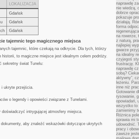
naprawdę za
LOKALIZACJA
nie wiedzą,
dobrze opr
Gdańsk
pokazuje pro
lu
Gdańsk
działają. Ró
forma odpoc
ych
Gdańsk
regenerująca
na rowerze, 
cie tajemnic tego magicznego​ miejsca
z naturą, pr
najlepiej wy
nych tajemnic, które czekają ‌na odkrycie. ⁣Dla tych, którzy
gwarze przyja
na idealny r
historii, to⁤ magiczne miejsce ​jest idealnym ‍celem podróży.​
czyjegoś st
ć sekretny świat Tunelu:
frustrację. 
naprawdę czu
sobą? Cieka
aktywny”, czy
leżeniu. Par
inne niż prac
i ukryte przejścia.
Gotowanie dl
rysowanie, g
ców o legendy i opowieści związane ⁣z⁣ Tunelami.
opowiadań, u
wszystko to 
zamienimy te
 ⁤doświadczyć⁤ intrygującej atmosfery miejsca.
Różnica pole
sprawia mi t
i dokumenty, aby znaleźć wskazówki dotyczące ukrytych
udowodnić. 
pracy i obow
zawsze jeste
mailowa dom