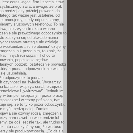
– lecz coraz więcej firm i specjalistów
psychicznego zwraca uwagę, że brak
o prędzej czy później prowadzi do
latego tak ważne jest ustalenie, od
órej pracujemy, kiedy odpuszczamy,
bieramy służbowych telefonów. To nie
stwa, ale zwykła troska o własne
czenie się prawdziwego odpoczynku to
sto zaczyna się od uświadomienia
tychczasowe strategie nie działają.
 weekendzie „nicnierobienia” czujemy
 zmęczeni niż przed nim, to znak, że
kać innych rozwiązań. I choć to
owania, popełniania błędów i
asnych potrzeb, ostatecznie prowadzi
którym praca i odpoczynek nie walczą
się uzupełniają.
że odpoczynek to jedna z
ch czynności na świecie. Wystarczy
na kanapie, włączyć serial, przejrzeć
cznościowe i „wyluzować”. Jednak im
my w tempie nakręcanym przez pracę,
 społeczne i wieczny pośpiech, tym
zuje się, że to tylko pozór odpoczynku.
ale myśli pędzą dalej. Zamiast
pojawia się dziwny rodzaj zmęczenia,
zyszy nam nawet po weekendzie lub
emy, że coś jest nie tak, ale trudno to
z lata nauczyliśmy się, że wartość
erzy się produktywnością. „Co dzisiaj