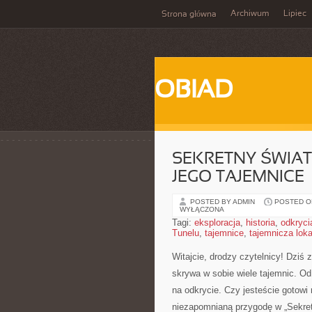
Archiwum
Lipiec
Strona główna
OBIAD
SEKRETNY ŚWIA
JEGO TAJEMNICE
POSTED BY ADMIN
POSTED ON
WYŁĄCZONA
Tagi:
eksploracja
,
historia
,
odkryci
Tunelu
,
tajemnice
,
tajemnicza loka
Witajcie, drodzy czytelnicy! Dziś
skrywa ⁢w sobie wiele tajemnic. Od
na odkrycie. Czy ⁣jesteście gotowi
niezapomnianą⁢ przygodę w „Sekret