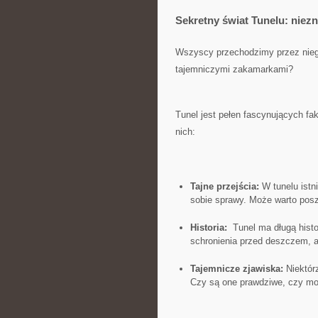
Sekretny świat Tunelu: niez
Wszyscy przechodzimy przez niego c
tajemniczymi zakamarkami?
Tunel jest pełen fascynujących fak
nich:
Tajne przejścia:
W tunelu istni
sobie ⁢sprawy.​ Może warto posz
Historia:
⁢ Tunel ma długą histo
schronienia⁢ przed⁣ deszczem, 
Tajemnicze zjawiska:
Niektórz
Czy są one prawdziwe, czy moż