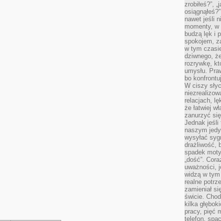
zrobiłeś?”, 
osiągnąłeś?”
nawet jeśli n
momenty, w k
budzą lęk i 
spokojem, z
w tym czasi
dziwnego, ż
rozrywkę, kt
umysłu. Pra
bo konfrontu
W ciszy sły
niezrealizo
relacjach, l
że łatwiej w
zanurzyć się
Jednak jeśli 
naszym jedy
wysyłać syg
drażliwość, 
spadek moty
„dość”. Cora
uważności, 
widzą w tym
realne potrz
zamieniał si
świcie. Chod
kilka głębo
pracy, pięć 
telefon, spa