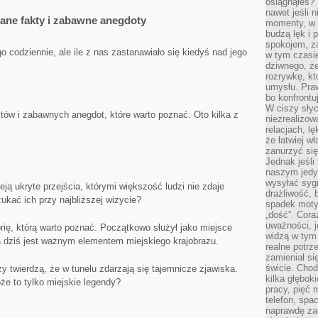
osiągnąłeś?”
nawet jeśli n
nane fakty i zabawne anegdoty
momenty, w k
budzą lęk i 
spokojem, z
odziennie, ale ile z nas ‍zastanawiało się kiedyś nad⁢ jego
w tym czasi
dziwnego, ż
rozrywkę, kt
umysłu. Pra
bo konfrontu
W ciszy sły
tów ⁢i zabawnych anegdot,‍ które wart o poznać. Oto kilka z
niezrealizo
relacjach, l
że łatwiej w
zanurzyć się
Jednak jeśli 
naszym jedy
wysyłać syg
eją ukryte przejścia, którymi większość ⁢ludzi nie zdaje‌
drażliwość, 
ukać‌ ich przy najbliższej wizycie?
spadek moty
„dość”. Cora
uważności, 
rię, którą warto poznać. Początkowo służył ⁤jako ⁤miejsce
widzą w tym
a ⁣dziś jest ‌ważnym elementem miejskiego krajobrazu.
realne potrz
zamieniał si
świcie. Chod
y twierdzą, że w tunelu zdarzają⁤ się tajemnicze zjawiska.
kilka głębo
e to​ tylko miejskie legendy?
pracy, pięć 
telefon, spa
naprawdę za