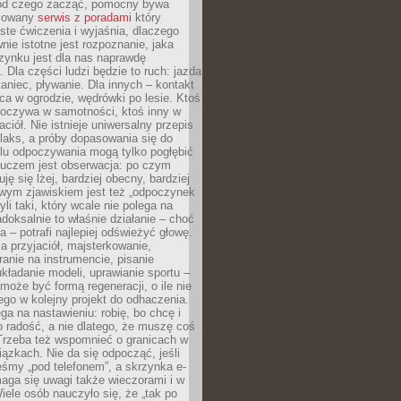
 od czego zacząć, pomocny bywa
acowany
serwis z poradami
który
ste ćwiczenia i wyjaśnia, dlaczego
wnie istotne jest rozpoznanie, jaka
zynku jest dla nas naprawdę
. Dla części ludzi będzie to ruch: jazda
taniec, pływanie. Dla innych – kontakt
aca w ogrodzie, wędrówki po lesie. Ktoś
poczywa w samotności, ktoś inny w
ciół. Nie istnieje uniwersalny przepis
elaks, a próby dopasowania się do
ylu odpoczywania mogą tylko pogłębić
Kluczem jest obserwacja: po czym
ję się lżej, bardziej obecny, bardziej
wym zjawiskiem jest też „odpoczynek
li taki, który wcale nie polega na
adoksalnie to właśnie działanie – choć
a – potrafi najlepiej odświeżyć głowę.
a przyjaciół, majsterkowanie,
ranie na instrumencie, pisanie
kładanie modeli, uprawianie sportu –
może być formą regeneracji, o ile nie
go w kolejny projekt do odhaczenia.
ga na nastawieniu: robię, bo chcę i
o radość, a nie dlatego, że muszę coś
Trzeba też wspomnieć o granicach w
iązkach. Nie da się odpocząć, jeśli
śmy „pod telefonem”, a skrzynka e-
aga się uwagi także wieczorami i w
ele osób nauczyło się, że „tak po