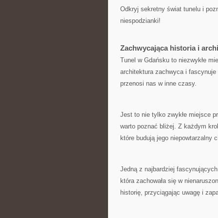
Odkryj sekretny‌ świat tunelu i poz
niespodzianki!
Zachwycająca historia i arc
Tunel w Gdańsku to niezwykłe miejs
architektura zachwyca i fascynuje
przenosi nas w inne‌ czasy.
Jest to nie tylko zwykłe miejsce ‌pr
warto⁢ poznać bliżej. Z każdym kr
które budują jego ⁢niepowtarzalny c
Jedną z najbardziej fascynujących 
która zachowała się w nienaruszony
historię, przyciągając uwagę i za