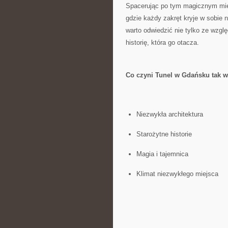
Spacerując po ‌tym magicznym miej
gdzie każdy⁢ zakręt kryje w sobie
warto odwiedzić nie tylko‌ ze względ
historię, która go otacza.
Co czyni Tunel ⁣w⁣ Gdańsku tak⁤
Niezwykła ​architektura
Starożytne​ historie
Magia i tajemnica
Klimat niezwykłego miejsca