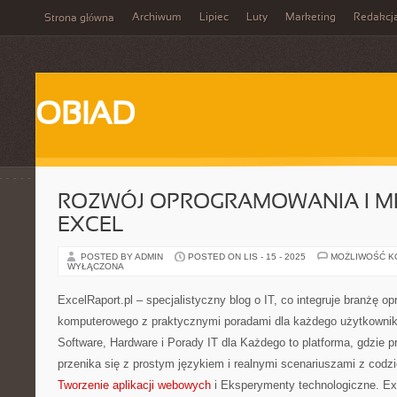
Archiwum
Lipiec
Luty
Marketing
Redakcj
Strona główna
OBIAD
ROZWÓJ OPROGRAMOWANIA I M
EXCEL
POSTED BY ADMIN
POSTED ON LIS - 15 - 2025
MOŻLIWOŚĆ 
WYŁĄCZONA
ExcelRaport.pl – specjalistyczny blog o IT, co integruje branżę o
komputerowego z praktycznymi poradami dla każdego użytkownika
Software, Hardware i Porady IT dla Każdego to platforma, gdzie 
przenika się z prostym językiem i realnymi scenariuszami z codz
Tworzenie aplikacji webowych
i Eksperymenty technologiczne. Ex