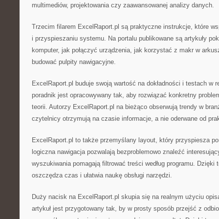
multimediów, projektowania czy zaawansowanej analizy danych.
Trzecim filarem ExcelRaport.pl są praktyczne instrukcje, które w
i przyspieszaniu systemu. Na portalu publikowane są artykuły po
komputer, jak połączyć urządzenia, jak korzystać z makr w arku
budować pulpity nawigacyjne.
ExcelRaport.pl buduje swoją wartość na dokładności i testach w
poradnik jest opracowywany tak, aby rozwiązać konkretny problem
teorii. Autorzy ExcelRaport.pl na bieżąco obserwują trendy w bran
czytelnicy otrzymują na czasie informacje, a nie oderwane od prak
ExcelRaport.pl to także przemyślany layout, który przyspiesza po
logiczna nawigacja pozwalają bezproblemowo znaleźć interesujący 
wyszukiwania pomagają filtrować treści według programu. Dzięki 
oszczędza czas i ułatwia naukę obsługi narzędzi.
Duży nacisk na ExcelRaport.pl skupia się na realnym użyciu opi
artykuł jest przygotowany tak, by w prosty sposób przejść z odbior