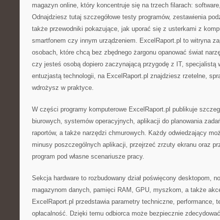
magazyn online, który koncentruje się na trzech filarach: softwar
Odnajdziesz tutaj szczegółowe testy programów, zestawienia po
także przewodniki pokazujące, jak uporać się z usterkami z kom
smartfonem czy innym urządzeniem. ExcelRaport.pl to witryna z
osobach, które chcą bez zbędnego żargonu opanować świat narzę
czy jesteś osobą dopiero zaczynającą przygodę z IT, specjalistą w
entuzjastą technologii, na ExcelRaport.pl znajdziesz rzetelne, sp
wdrożysz w praktyce.
W części programy komputerowe ExcelRaport.pl publikuje szczeg
biurowych, systemów operacyjnych, aplikacji do planowania zada
raportów, a także narzędzi chmurowych. Każdy odwiedzający moż
minusy poszczególnych aplikacji, przejrzeć zrzuty ekranu oraz pr
program pod własne scenariusze pracy.
Sekcja hardware to rozbudowany dział poświęcony desktopom, n
magazynom danych, pamięci RAM, GPU, myszkom, a także akce
ExcelRaport.pl przedstawia parametry techniczne, performance, te
opłacalność. Dzięki temu odbiorca może bezpiecznie zdecydować