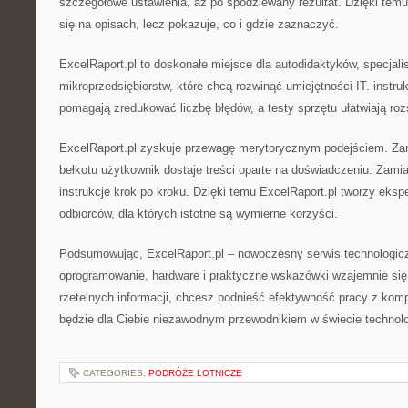
szczegółowe ustawienia, aż po spodziewany rezultat. Dzięki temu
się na opisach, lecz pokazuje, co i gdzie zaznaczyć.
ExcelRaport.pl to doskonałe miejsce dla autodidaktyków, specjalis
mikroprzedsiębiorstw, które chcą rozwinąć umiejętności IT. instru
pomagają zredukować liczbę błędów, a testy sprzętu ułatwiają r
ExcelRaport.pl zyskuje przewagę merytorycznym podejściem. Za
bełkotu użytkownik dostaje treści oparte na doświadczeniu. Zamiast
instrukcje krok po kroku. Dzięki temu ExcelRaport.pl tworzy eks
odbiorców, dla których istotne są wymierne korzyści.
Podsumowując, ExcelRaport.pl – nowoczesny serwis technologiczn
oprogramowanie, hardware i praktyczne wskazówki wzajemnie się 
rzetelnych informacji, chcesz podnieść efektywność pracy z kom
będzie dla Ciebie niezawodnym przewodnikiem w świecie technolo
CATEGORIES:
PODRÓŻE LOTNICZE