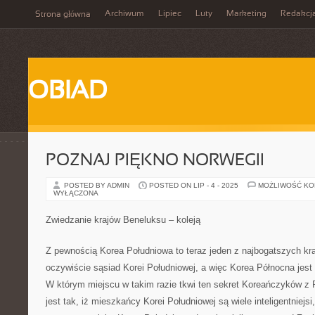
Archiwum
Lipiec
Luty
Marketing
Redakcj
Strona główna
OBIAD
POZNAJ PIĘKNO NORWEGII
POSTED BY ADMIN
POSTED ON LIP - 4 - 2025
MOŻLIWOŚĆ K
WYŁĄCZONA
Zwiedzanie krajów Beneluksu – koleją
Z pewnością Korea Południowa to teraz jeden z najbogatszych kr
oczywiście sąsiad Korei Południowej, a więc Korea Północna jest
W którym miejscu w takim razie tkwi ten sekret Koreańczyków z 
jest tak, iż mieszkańcy Korei Południowej są wiele inteligentniejsi