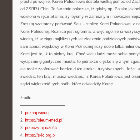
prostu po wojnie, Korea Południowa dostała wielką pomoc od Zac
od ZSRR i Chin. To świetnie pokazuje, iż gdyby np. Polska jakim
wcielona w ręce Stalina, żylibyśmy w zamożnym i nowocześniejsz
Zresztą wystarczy porównać Seul – stolicę Korei Południowej z 
Korei Północnej. Różnica jest ogromna, a więc ogólnie ci wszys
wiedzą, iż w ciągu najbliższych lat złączenie podzielonych państw
sam aparat wojskowy w Korei Północnej liczy sobie kilka milionó
Korei jest to, iż to piękny kraj. Choć wielu ludzi może sobie pomyś
wyłącznie gigantyczne miasta, to jednakże ciężko się z tym zgadza
ale może zaoferować bardzo dużo atrakcji turystycznych. Jeżeli 
zwiedzić ten kraj, musisz wiedzieć, iż Korea Południowa jest olśn
sądzi większość tych osób, które odwiedziły Koreę.
źródło:
———————————
1.
poznaj więcej
2.
https://oleum-med.pl
3.
przeczytaj całość
4.
https://s4c.org.pl