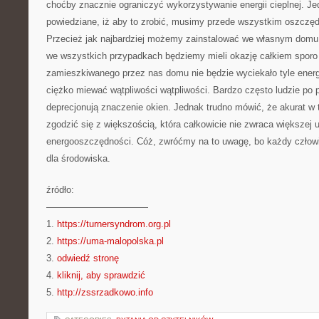
choćby znacznie ograniczyć wykorzystywanie energii cieplnej. Je
powiedziane, iż aby to zrobić, musimy przede wszystkim oszczęd
Przecież jak najbardziej możemy zainstalować we własnym domu 
we wszystkich przypadkach będziemy mieli okazję całkiem sporo
zamieszkiwanego przez nas domu nie będzie wyciekało tyle energi
ciężko miewać wątpliwości wątpliwości. Bardzo często ludzie po 
deprecjonują znaczenie okien. Jednak trudno mówić, że akurat 
zgodzić się z większością, która całkowicie nie zwraca większej 
energooszczędności. Cóż, zwróćmy na to uwagę, bo każdy człowi
dla środowiska.
źródło:
———————————
1.
https://turnersyndrom.org.pl
2.
https://uma-malopolska.pl
3.
odwiedź stronę
4.
kliknij, aby sprawdzić
5.
http://zssrzadkowo.info