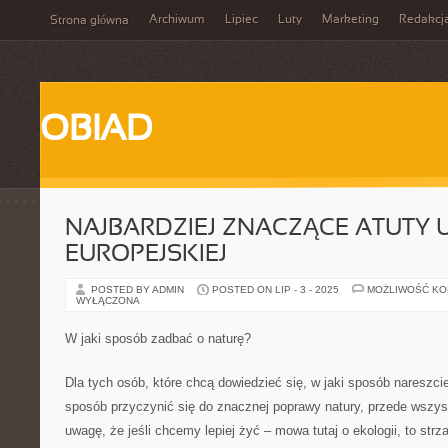
Archiwum
Lipiec
Luty
Marketing
Redakcj
Strona główna
OBIAD
NAJBARDZIEJ ZNACZĄCE ATUTY U
EUROPEJSKIEJ
POSTED BY ADMIN
POSTED ON LIP - 3 - 2025
MOŻLIWOŚĆ K
WYŁĄCZONA
W jaki sposób zadbać o naturę?
Dla tych osób, które chcą dowiedzieć się, w jaki sposób nareszc
sposób przyczynić się do znacznej poprawy natury, przede wszy
uwagę, że jeśli chcemy lepiej żyć – mowa tutaj o ekologii, to strz