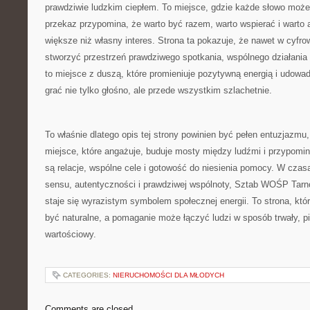
prawdziwie ludzkim ciepłem. To miejsce, gdzie każde słowo może
przekaz przypomina, że warto być razem, warto wspierać i warto
większe niż własny interes. Strona ta pokazuje, że nawet w cyf
stworzyć przestrzeń prawdziwego spotkania, wspólnego działania 
to miejsce z duszą, które promieniuje pozytywną energią i udowad
grać nie tylko głośno, ale przede wszystkim szlachetnie.
To właśnie dlatego opis tej strony powinien być pełen entuzjazmu, 
miejsce, które angażuje, buduje mosty między ludźmi i przypomin
są relacje, wspólne cele i gotowość do niesienia pomocy. W czas
sensu, autentyczności i prawdziwej wspólnoty, Sztab WOŚP Tarn
staje się wyrazistym symbolem społecznej energii. To strona, kt
być naturalne, a pomaganie może łączyć ludzi w sposób trwały, p
wartościowy.
CATEGORIES:
NIERUCHOMOŚCI DLA MŁODYCH
Comments are closed.