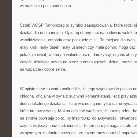
wzruszenie i poczucie sensu.
Sztab WOŚP Tarnobrzeg to symbol zaangażowania, które rodzi si
działać dla dobra innych. Opis tej strony można budować wokół ta
współdziałanie, empatia oraz poczucie misji. To miejsce dla tych,
mały krok, mały datek, mały uśmiech czy mała pomoc mogą dać o
pokazuje świat, w którym wolontariusze, darczyńcy, organizatorz
zespół, działając razem na rzecz potrzebujących, dzieci, rodzin o
na wsparcie i dobre serce.
W opisie serwisu warto podkreślić, że jego wyjątkowość polega na 
chłodna, oficjalna witryna z suchymi komunikatami, lecz przyjazn
ducha lokalnego działania. Tutaj ważne są nie tylko same wydarze
które im towarzyszą. Można odnieść wrażenie, że każdy tekst, k
na stronie powstają po to, by inspirować do aktywności, otwartośc
czymś większym niż codzienność. To strona o pomaganiu, ale takż
wzajemnym zaufaniu i poczuciu, że razem można zrobić naprawdę