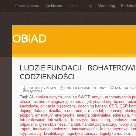
Archiwum
Lipiec
Luty
Marketing
Redakcj
Strona główna
OBIAD
LUDZIE FUNDACJI – BOHATEROWI
CODZIENNOŚCI
POSTED BY ADMIN
POSTED ON MAR - 14 - 2026
MOŻLIWOŚĆ 
WYŁĄCZONA
Tagi:
AI
,
analiza danych
,
analiza SWOT
,
antyki
,
automatyzacja p
bitcoin
,
biznes ekologiczny
,
biznes międzynarodowy
,
biznes rodzi
zawodowe
,
chirurgia plastyczna
,
coaching kariery
,
CSR
,
CSR korp
doping
,
dotacje
,
działka
,
e-commerce
,
e-handel
,
e-learning
,
ekolog
eksport
,
emerytury
,
energetyka
,
energia odnawialna
,
ethereum
,
fi
fotografowanie
,
fotowoltaika
,
franczyza
,
fundraising
,
fundusze eur
odpadami
,
green business
,
handel
,
handel zagraniczny
,
hobby art
import
,
innowacje społeczne
,
innowacyjność
,
kolekcjonerstwo
,
ko
kryptowaluty
,
kwalifikacje
,
logistyka lotnicza
,
logistyka morska
,
m