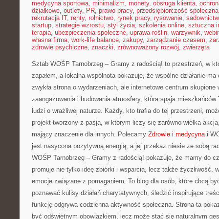
medycyna sportowa
,
minimalizm
,
monety
,
obsługa klienta
,
ochron
działkowe
,
outlety
,
PR
,
prawo pracy
,
przedsiębiorczość społeczna
rekrutacja IT
,
renty
,
rolnictwo
,
rynek pracy
,
rysowanie
,
sadownict
startup
,
strategie wzrostu
,
styl życia
,
szkolenia online
,
sztuczna i
terapia
,
ubezpieczenia społeczne
,
uprawa roślin
,
warzywnik
,
webi
własna firma
,
work-life balance
,
zakupy
,
zarządzanie czasem
,
zar
zdrowie psychiczne
,
znaczki
,
zrównoważony rozwój
,
zwierzęta
Sztab WOŚP Tarnobrzeg – Gramy z radością! to przestrzeń, w kt
zapałem, a lokalna wspólnota pokazuje, że wspólne działanie ma 
zwykła strona o wydarzeniach, ale internetowe centrum skupione 
zaangażowania i budowania atmosfery, która spaja mieszkańców 
ludzi o wrażliwej naturze. Każdy, kto trafia do tej przestrzeni, mo
projekt tworzony z pasją, w którym liczy się zarówno wielka akcja,
mający znaczenie dla innych. Polecamy
Zdrowie i medycyna
i WO
jest nasycona pozytywną energią, a jej przekaz niesie ze sobą 
WOŚP Tarnobrzeg – Gramy z radością! pokazuje, że mamy do czy
promuje nie tylko ideę zbiórki i wsparcia, lecz także życzliwość,
emocje związane z pomaganiem. To blog dla osób, które chcą być b
poznawać kulisy działań charytatywnych, śledzić inspirujące treśc
funkcję odgrywa codzienna aktywność społeczna. Strona ta poka
być odświętnym obowiązkiem, lecz może stać się naturalnym gest