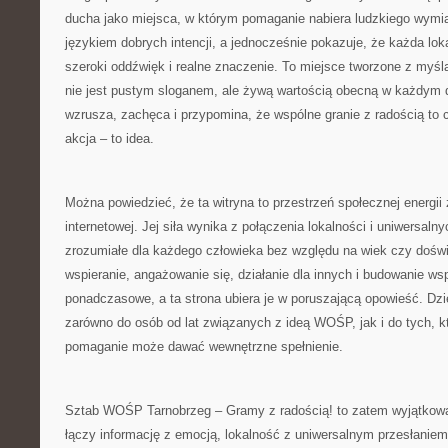
ducha jako miejsca, w którym pomaganie nabiera ludzkiego wymiar
językiem dobrych intencji, a jednocześnie pokazuje, że każda lo
szeroki oddźwięk i realne znaczenie. To miejsce tworzone z myśl
nie jest pustym sloganem, ale żywą wartością obecną w każdym dz
wzrusza, zachęca i przypomina, że wspólne granie z radością to 
akcja – to idea.
Można powiedzieć, że ta witryna to przestrzeń społecznej energii
internetowej. Jej siła wynika z połączenia lokalności i uniwersalny
zrozumiałe dla każdego człowieka bez względu na wiek czy dośw
wspieranie, angażowanie się, działanie dla innych i budowanie wsp
ponadczasowe, a ta strona ubiera je w poruszającą opowieść. Dzi
zarówno do osób od lat związanych z ideą WOŚP, jak i do tych, k
pomaganie może dawać wewnętrzne spełnienie.
Sztab WOŚP Tarnobrzeg – Gramy z radością! to zatem wyjątkowa 
łączy informację z emocją, lokalność z uniwersalnym przesłaniem