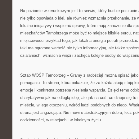
Na poziomie wizerunkowym jest to serwis, który buduje poczucie 
nie tylko opowiada o idei, ale również wzmacnia przekonanie, że
lokalne inicjatywy i wspierać sprawy, które mają znaczenie dla sp
mieszkańców Tarnobrzega może być to miejsce bliskie sercu, nat
miejscowości przykład tego, jak lokalna energia potrafi przerodzić
taki ma ogromną wartość nie tylko informacyjną, ale także społec
działaniach, wzmacnia więzi i zachęca kolejne osoby do włączenia
Sztab WOŚP Tarnobrzeg – Gramy z radością! można opisać jako 
pomaganiu. To strona, która pokazuje, że za każdą akcją stoją kon
emocje i konkretna potrzeba niesienia wsparcia. Dzięki temu odbio
charytatywne jak na odległą ideę, ale jak na coś, co dzieje się tu i
mieście, w jego otoczeniu, wśród ludzi podobnych do niego. Właśn
strona jest angażująca. Nie mówi o abstrakcyjnym dobru, lecz p
codzienności, w relacjach i w lokalnym życiu.