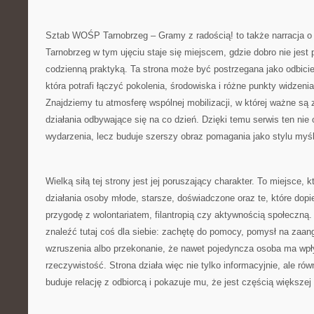
Sztab WOŚP Tarnobrzeg – Gramy z radością! to także narracja o
Tarnobrzeg w tym ujęciu staje się miejscem, gdzie dobro nie jest
codzienną praktyką. Ta strona może być postrzegana jako odbici
która potrafi łączyć pokolenia, środowiska i różne punkty widzeni
Znajdziemy tu atmosferę wspólnej mobilizacji, w której ważne są za
działania odbywające się na co dzień. Dzięki temu serwis ten nie 
wydarzenia, lecz buduje szerszy obraz pomagania jako stylu myśl
Wielką siłą tej strony jest jej poruszający charakter. To miejsce,
działania osoby młode, starsze, doświadczone oraz te, które dop
przygodę z wolontariatem, filantropią czy aktywnością społeczn
znaleźć tutaj coś dla siebie: zachętę do pomocy, pomysł na zaan
wzruszenia albo przekonanie, że nawet pojedyncza osoba ma wpł
rzeczywistość. Strona działa więc nie tylko informacyjnie, ale ró
buduje relację z odbiorcą i pokazuje mu, że jest częścią większej 