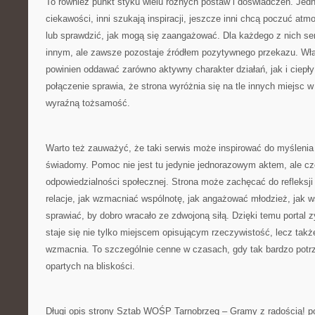
To również punkt styku wielu różnych postaw i doświadczeń. Jedn
ciekawości, inni szukają inspiracji, jeszcze inni chcą poczuć atm
lub sprawdzić, jak mogą się zaangażować. Dla każdego z nich s
innym, ale zawsze pozostaje źródłem pozytywnego przekazu. Właś
powinien oddawać zarówno aktywny charakter działań, jak i ciepły 
połączenie sprawia, że strona wyróżnia się na tle innych miejsc w 
wyraźną tożsamość.
Warto też zauważyć, że taki serwis może inspirować do myśleni
świadomy. Pomoc nie jest tu jedynie jednorazowym aktem, ale czę
odpowiedzialności społecznej. Strona może zachęcać do refleksj
relacje, jak wzmacniać wspólnotę, jak angażować młodzież, jak ws
sprawiać, by dobro wracało ze zdwojoną siłą. Dzięki temu portal
staje się nie tylko miejscem opisującym rzeczywistość, lecz także
wzmacnia. To szczególnie cenne w czasach, gdy tak bardzo potr
opartych na bliskości.
Długi opis strony Sztab WOŚP Tarnobrzeg – Gramy z radością! po