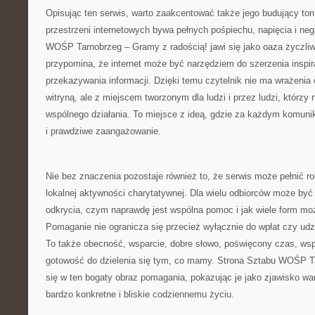
Opisując ten serwis, warto zaakcentować także jego budujący ton
przestrzeni internetowych bywa pełnych pośpiechu, napięcia i ne
WOŚP Tarnobrzeg – Gramy z radością! jawi się jako oaza życzliwo
przypomina, że internet może być narzędziem do szerzenia inspirac
przekazywania informacji. Dzięki temu czytelnik nie ma wrażeni
witryną, ale z miejscem tworzonym dla ludzi i przez ludzi, którz
wspólnego działania. To miejsce z ideą, gdzie za każdym komuni
i prawdziwe zaangażowanie.
Nie bez znaczenia pozostaje również to, że serwis może pełnić r
lokalnej aktywności charytatywnej. Dla wielu odbiorców może by
odkrycia, czym naprawdę jest wspólna pomoc i jak wiele form mo
Pomaganie nie ogranicza się przecież wyłącznie do wpłat czy ud
To także obecność, wsparcie, dobre słowo, poświęcony czas, wspó
gotowość do dzielenia się tym, co mamy. Strona Sztabu WOŚP T
się w ten bogaty obraz pomagania, pokazując je jako zjawisko wa
bardzo konkretne i bliskie codziennemu życiu.