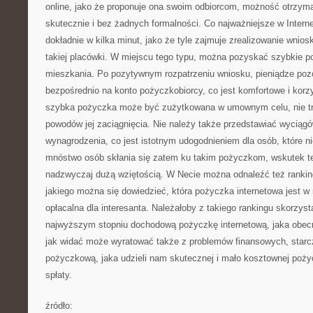
online, jako że proponuje ona swoim odbiorcom, możność otrzym
skutecznie i bez żadnych formalności. Co najważniejsze w Inte
dokładnie w kilka minut, jako że tyle zajmuje zrealizowanie wnio
takiej placówki. W miejscu tego typu, można pozyskać szybkie 
mieszkania. Po pozytywnym rozpatrzeniu wniosku, pieniądze poz
bezpośrednio na konto pożyczkobiorcy, co jest komfortowe i korzy
szybka pożyczka może być zużytkowana w umownym celu, nie t
powodów jej zaciągnięcia. Nie należy także przedstawiać wyciąg
wynagrodzenia, co jest istotnym udogodnieniem dla osób, które ni
mnóstwo osób skłania się zatem ku takim pożyczkom, wskutek te
nadzwyczaj dużą wziętością. W Necie można odnaleźć też rankin
jakiego można się dowiedzieć, która pożyczka internetowa jest w
opłacalna dla interesanta. Należałoby z takiego rankingu skorzys
najwyższym stopniu dochodową pożyczkę internetową, jaka obecni
jak widać może wyratować także z problemów finansowych, starc
pożyczkową, jaka udzieli nam skutecznej i mało kosztownej poży
spłaty.
źródło: