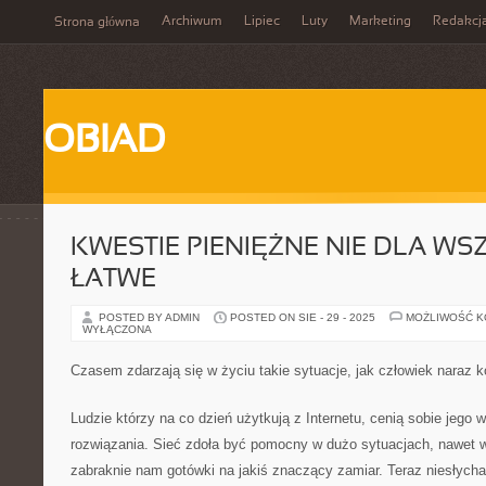
Archiwum
Lipiec
Luty
Marketing
Redakcj
Strona główna
OBIAD
KWESTIE PIENIĘŻNE NIE DLA WS
ŁATWE
POSTED BY ADMIN
POSTED ON SIE - 29 - 2025
MOŻLIWOŚĆ 
WYŁĄCZONA
Czasem zdarzają się w życiu takie sytuacje, jak człowiek naraz k
Ludzie którzy na co dzień użytkują z Internetu, cenią sobie jego
rozwiązania. Sieć zdoła być pomocny w dużo sytuacjach, nawet 
zabraknie nam gotówki na jakiś znaczący zamiar. Teraz niesłych