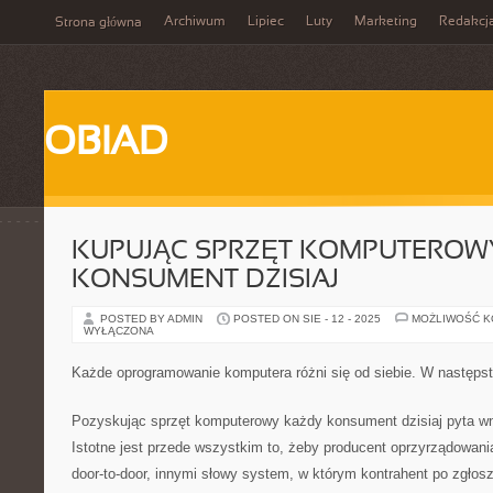
Archiwum
Lipiec
Luty
Marketing
Redakcj
Strona główna
OBIAD
KUPUJĄC SPRZĘT KOMPUTEROW
KONSUMENT DZISIAJ
POSTED BY ADMIN
POSTED ON SIE - 12 - 2025
MOŻLIWOŚĆ 
WYŁĄCZONA
Każde oprogramowanie komputera różni się od siebie. W następst
Pozyskując sprzęt komputerowy każdy konsument dzisiaj pyta wni
Istotne jest przede wszystkim to, żeby producent oprzyrządowan
door-to-door, innymi słowy system, w którym kontrahent po zgłosz