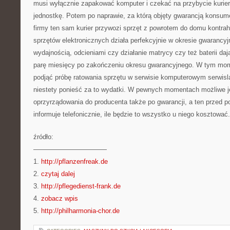
musi wyłącznie zapakować komputer i czekać na przybycie kurie
jednostkę. Potem po naprawie, za którą objęty gwarancją konsume
firmy ten sam kurier przywozi sprzęt z powrotem do domu kontrah
sprzętów elektronicznych działa perfekcyjnie w okresie gwarancyj
wydajnością, odcieniami czy działanie matrycy czy też baterii da
parę miesięcy po zakończeniu okresu gwarancyjnego. W tym m
podjąć próbę ratowania sprzętu w serwisie komputerowym serwisl
niestety ponieść za to wydatki. W pewnych momentach możliwe j
oprzyrządowania do producenta także po gwarancji, a ten przed p
informuje telefonicznie, ile będzie to wszystko u niego kosztować.
źródło:
———————————
1.
http://pflanzenfreak.de
2.
czytaj dalej
3.
http://pflegedienst-frank.de
4.
zobacz wpis
5.
http://philharmonia-chor.de