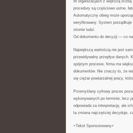
W organizacjach z większą liczbą
procedury są częściowo ustne, łatw
Automatyczny obieg może uporządko
weryfikowany. System porządkuje 
stronie ludzi.
Od dokumentu do decyzji — co na
Największą wartością nie jest samo
przewidywalny przepływ danych. Ki
spójnym procesie, firma ma więk
dokumentów. Nie znaczy to, że wsz
się ciężar powtarzalnej pracy, któr
Przemyślany cyfrowy proces pozwa
wykonywanych po terminie, lecz j
odpowiada za interpretację, ale ic
ta zmiana najczęściej decyduje, c
+Tekst Sponsorowany+