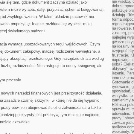
nie wiedzą,
ia się tam, gdzie dokument zaczyna działać jako
dobrze opr
stem może wyłapać datę, przypisać schemat księgowania i
pokazuje pro
działają. Ró
ą od zwykłego wzorca. W takim układzie pracownik nie
forma odpoc
awdza propozycję. Inaczej rozkłada się wysiłek: mniej
regenerująca
na rowerze, 
ięcej świadomego nadzoru.
z naturą, pr
najlepiej wy
gwarze przyja
zacja wymaga uporządkowanych reguł wejściowych. Czym
na idealny r
czyjegoś st
zej dokument zakupowy, inaczej rozliczenie wewnętrzne, a
frustrację. 
jący akceptacji przełożonego. Gdy narzędzie działa według
naprawdę czu
sobą? Cieka
liczbę rozbieżności. Nie zastępuje to oceny księgowej, ale
aktywny”, czy
leżeniu. Par
inne niż prac
wym procesie
Gotowanie dl
rysowanie, g
opowiadań, u
nowych narzędzi finansowych jest przejrzystość działania.
wszystko to 
zamienimy te
a zasadzie czarnej skrzynki, w której nie da się wyjaśnić
Różnica pole
 pracy powinien obejmować ścieżki zatwierdzania, a także
sprawia mi t
udowodnić. 
bardziej przejrzysty jest przepływ, tym mniejsze napięcie
pracy i obow
nością człowieka.
zawsze jeste
mailowa dom
weekendy. Wi