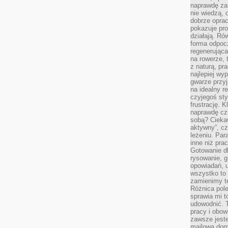
naprawdę za
nie wiedzą,
dobrze opr
pokazuje pro
działają. Ró
forma odpoc
regenerująca
na rowerze, 
z naturą, pr
najlepiej wy
gwarze przyja
na idealny r
czyjegoś st
frustrację. 
naprawdę czu
sobą? Cieka
aktywny”, czy
leżeniu. Par
inne niż prac
Gotowanie dl
rysowanie, g
opowiadań, u
wszystko to 
zamienimy te
Różnica pole
sprawia mi t
udowodnić. 
pracy i obow
zawsze jeste
mailowa dom