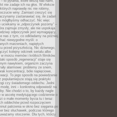
 – to pytania, które wiszą nad nami,
ikt nie zadaje ich na głos. W efekcie
tórych naprawdę nic nie robimy,
poczucie winy. Zamiast cieszyć się
aczynamy zastanawiać się, ile zadań
e mógłbyśmy odhaczyć. Nic więc
e uciekamy w „odpoczynek pozorny” –
óra zajmuje zmysły, ale nie uspokaja
wdziwy odpoczynek jest wymagający,
je nas z tym, co odkładamy na później.
chać niewygodne myśli: o
wanych marzeniach, napiętych
ęku przed przyszłością. Nic dziwnego,
łączyć kolejny odcinek serialu albo
 w morzu memów i krótkich filmików.
taki sposób „regeneracji” staje się
nym nawykiem, organizm zaczyna
nały alarmowe: problemy ze snem,
brak koncentracji, bóle napięciowe,
wacji. To jego sposób na powiedzenie
z popularniejsze stają się praktyki
jogi czy świadomego oddechu. Jedni
 modę, inni – konkretną odpowiedź na
eby. Nie chodzi o to, by każdy nagle
ę w ascetę medytującego codziennie o
zi o małe momenty bycia tu i teraz:
kich oddechów przed rozpoczęciem
minut patrzenia w okno bez sięgania po
cer bez słuchawek, podczas którego
uważamy otoczenie. Dla tych, którzy