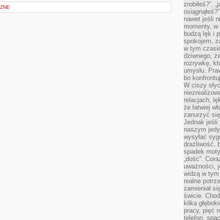
zrobiłeś?”, 
CZNE
osiągnąłeś?”
nawet jeśli n
momenty, w k
budzą lęk i 
spokojem, z
w tym czasi
dziwnego, ż
rozrywkę, kt
umysłu. Pra
bo konfrontu
W ciszy sły
niezrealizo
relacjach, l
że łatwiej w
zanurzyć się
Jednak jeśli 
naszym jedy
wysyłać syg
drażliwość, 
spadek moty
„dość”. Cora
uważności, 
widzą w tym
realne potrz
zamieniał si
świcie. Chod
kilka głębo
pracy, pięć 
telefon, spa