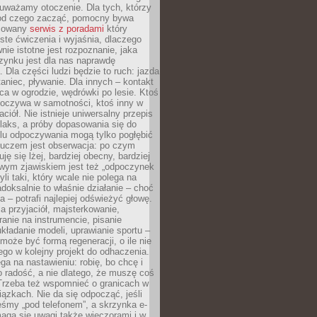
uważamy otoczenie. Dla tych, którzy
 od czego zacząć, pomocny bywa
acowany
serwis z poradami
który
ste ćwiczenia i wyjaśnia, dlaczego
wnie istotne jest rozpoznanie, jaka
zynku jest dla nas naprawdę
. Dla części ludzi będzie to ruch: jazda
taniec, pływanie. Dla innych – kontakt
aca w ogrodzie, wędrówki po lesie. Ktoś
poczywa w samotności, ktoś inny w
ciół. Nie istnieje uniwersalny przepis
elaks, a próby dopasowania się do
ylu odpoczywania mogą tylko pogłębić
Kluczem jest obserwacja: po czym
ję się lżej, bardziej obecny, bardziej
wym zjawiskiem jest też „odpoczynek
li taki, który wcale nie polega na
adoksalnie to właśnie działanie – choć
a – potrafi najlepiej odświeżyć głowę.
a przyjaciół, majsterkowanie,
ranie na instrumencie, pisanie
kładanie modeli, uprawianie sportu –
może być formą regeneracji, o ile nie
go w kolejny projekt do odhaczenia.
ga na nastawieniu: robię, bo chcę i
o radość, a nie dlatego, że muszę coś
Trzeba też wspomnieć o granicach w
iązkach. Nie da się odpocząć, jeśli
śmy „pod telefonem”, a skrzynka e-
aga się uwagi także wieczorami i w