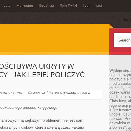
Luty
Marketing
Redakcja
Tagi
Tagi
Spis Treści
SUB
OŚCI BYWA UKRYTY W
Wydaje się, 
 — JAK LEPIEJ POLICZYĆ
najprostszy
położyć się 
media społe
dłużej żyje
oczekiwania
KOSZT
 MAJ - 19 - 2026
MOŻLIWOŚĆ KOMENTOWANIA
ZOSTAŁA
KSIĘGOWOŚCI
bardziej oka
BYWA
Ciało leży, 
UKRYTY
regeneracji 
W
 poukładanego procesu księgowego
GODZINACH
które towar
PRACY
urlopie. Czuj
—
nazwać. Prze
JAK
finansowych największym problemem nie jest sam
LEPIEJ
człowieka mi
POLICZYĆ
tarzalnych kroków, które zabierają czas. Faktura
zrobiłeś?”, 
PROCES