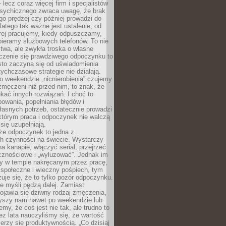
– lecz coraz więcej firm i specjalistów
psychicznego zwraca uwagę, że brak
o prędzej czy później prowadzi do
latego tak ważne jest ustalenie, od
órej pracujemy, kiedy odpuszczamy,
bieramy służbowych telefonów. To nie
stwa, ale zwykła troska o własne
czenie się prawdziwego odpoczynku to
sto zaczyna się od uświadomienia
tychczasowe strategie nie działają.
 weekendzie „nicnierobienia” czujemy
 zmęczeni niż przed nim, to znak, że
kać innych rozwiązań. I choć to
owania, popełniania błędów i
asnych potrzeb, ostatecznie prowadzi
którym praca i odpoczynek nie walczą
się uzupełniają.
że odpoczynek to jedna z
ch czynności na świecie. Wystarczy
na kanapie, włączyć serial, przejrzeć
cznościowe i „wyluzować”. Jednak im
my w tempie nakręcanym przez pracę,
 społeczne i wieczny pośpiech, tym
zuje się, że to tylko pozór odpoczynku.
ale myśli pędzą dalej. Zamiast
pojawia się dziwny rodzaj zmęczenia,
zyszy nam nawet po weekendzie lub
emy, że coś jest nie tak, ale trudno to
z lata nauczyliśmy się, że wartość
erzy się produktywnością. „Co dzisiaj