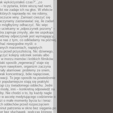
„jak wykorzystałeś czas?”, „co
 – to pytania, które wiszą nad nami,
ikt nie zadaje ich na głos. W efekcie
tórych naprawdę nic nie robimy,
poczucie winy. Zamiast cieszyć się
aczynamy zastanawiać się, ile zadań
e mógłbyśmy odhaczyć. Nic więc
e uciekamy w „odpoczynek pozorny” –
óra zajmuje zmysły, ale nie uspokaja
wdziwy odpoczynek jest wymagający,
je nas z tym, co odkładamy na później.
chać niewygodne myśli: o
wanych marzeniach, napiętych
ęku przed przyszłością. Nic dziwnego,
łączyć kolejny odcinek serialu albo
 w morzu memów i krótkich filmików.
taki sposób „regeneracji” staje się
nym nawykiem, organizm zaczyna
nały alarmowe: problemy ze snem,
brak koncentracji, bóle napięciowe,
wacji. To jego sposób na powiedzenie
z popularniejsze stają się praktyki
jogi czy świadomego oddechu. Jedni
 modę, inni – konkretną odpowiedź na
eby. Nie chodzi o to, by każdy nagle
ę w ascetę medytującego codziennie o
zi o małe momenty bycia tu i teraz:
kich oddechów przed rozpoczęciem
minut patrzenia w okno bez sięgania po
cer bez słuchawek, podczas którego