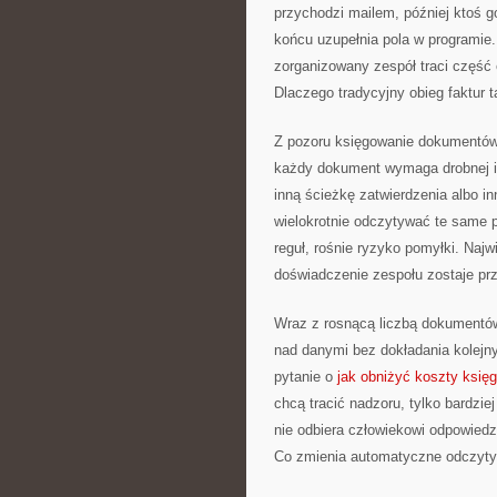
przychodzi mailem, później ktoś g
końcu uzupełnia pola w programie.
zorganizowany zespół traci część
Dlaczego tradycyjny obieg faktur t
Z pozoru księgowanie dokumentów 
każdy dokument wymaga drobnej int
inną ścieżkę zatwierdzenia albo in
wielokrotnie odczytywać te same 
reguł, rośnie ryzyko pomyłki. Najw
doświadczenie zespołu zostaje prz
Wraz z rosnącą liczbą dokumentów
nad danymi bez dokładania kolejn
pytanie o
jak obniżyć koszty księ
chcą tracić nadzoru, tylko bardzi
nie odbiera człowiekowi odpowiedzi
Co zmienia automatyczne odczyty