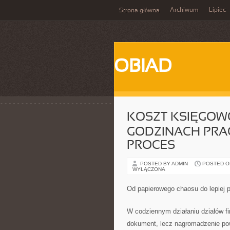
Archiwum
Lipiec
Strona główna
OBIAD
KOSZT KSIĘGOW
GODZINACH PRACY
PROCES
POSTED BY ADMIN
POSTED ON
WYŁĄCZONA
Od papierowego chaosu do lepiej
W codziennym działaniu działów 
dokument, lecz nagromadzenie pow