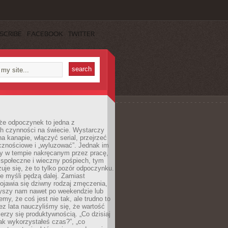
SCRIBE
FACEBOOK
TWITTER
że odpoczynek to jedna z
ch czynności na świecie. Wystarczy
na kanapie, włączyć serial, przejrzeć
cznościowe i „wyluzować”. Jednak im
my w tempie nakręcanym przez pracę,
 społeczne i wieczny pośpiech, tym
zuje się, że to tylko pozór odpoczynku.
ale myśli pędzą dalej. Zamiast
pojawia się dziwny rodzaj zmęczenia,
zyszy nam nawet po weekendzie lub
emy, że coś jest nie tak, ale trudno to
z lata nauczyliśmy się, że wartość
erzy się produktywnością. „Co dzisiaj
„jak wykorzystałeś czas?”, „co