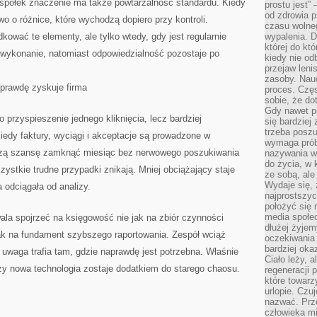
 spółek znaczenie ma także powtarzalność standardu. Kiedy
prostu jest” 
od zdrowia 
o o różnice, które wychodzą dopiero przy kontroli.
czasu wolneg
wać te elementy, ale tylko wtedy, gdy jest regularnie
wypalenia. D
której do kt
wykonanie, natomiast odpowiedzialność pozostaje po
kiedy nie od
przejaw leni
zasoby. Nau
prawdę zyskuje firma
proces. Czę
sobie, że do
Gdy nawet po
 przyspieszenie jednego kliknięcia, lecz bardziej
się bardziej
trzeba poszu
edy faktury, wyciągi i akceptacje są prowadzone w
wymaga prób
szą szansę zamknąć miesiąc bez nerwowego poszukiwania
nazywania wł
do życia, w 
ystkie trudne przypadki znikają. Mniej obciążający staje
ze sobą, ale 
Wydaje się, 
a odciągała od analizy.
najprostszy
położyć się 
media społe
la spojrzeć na księgowość nie jak na zbiór czynności
dłużej żyje
ak na fundament szybszego raportowania. Zespół wciąż
oczekiwania
bardziej oka
h uwaga trafia tam, gdzie naprawdę jest potrzebna. Właśnie
Ciało leży, 
zy nowa technologia zostaje dodatkiem do starego chaosu.
regeneracji 
które towar
urlopie. Czuj
nazwać. Prze
człowieka mi