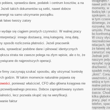
osiągnąłeś?”
o pobiera, sprawdza dane, podatek i centrum kosztów, a na
nawet jeśli n
momenty, w k
 Jeżeli takich dokumentów są setki, nawet dobrze
budzą lęk i 
 energii na samo utrzymanie porządku.
spokojem, z
w tym czasi
ak łatwo tworzy zatory
dziwnego, ż
rozrywkę, kt
umysłu. Pra
wydaje się ciągiem prostych czynności. W realnej pracy
bo konfrontu
erpretacji: innego dostawcę, inną kategorię, inną datę,
W ciszy sły
niezrealizo
ny sposób rozliczenia płatności. Jeżeli pracownik
relacjach, l
że łatwiej w
pola, sprawdzać podobne dane i pilnować identycznych
zanurzyć się
iększa strata nie zawsze polega na złym wpisie, ale o to, że
Jednak jeśli 
naszym jedy
ywiązane do najprostszych operacji.
wysyłać syg
drażliwość, 
spadek moty
 firmy zaczynają szukać sposobu, aby utrzymać kontrolę
„dość”. Cora
ych godzin. W takim momencie naturalnie pojawia się
uważności, 
widzą w tym
gowości
, ponieważ właściciel, CFO albo główna księgowa nie
realne potrz
zamieniał si
ej przewidywalnego procesu. Dobrze zaprojektowany system
świcie. Chod
alności, lecz pozwala skupić się na weryfikacji.
kilka głębo
pracy, pięć 
wanie faktur
telefon, spa
naprawdę za