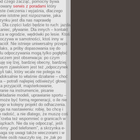
 od czego zacząć, pomocny bywa
acowany
serwis z poradami
który
ste ćwiczenia i wyjaśnia, dlaczego
wnie istotne jest rozpoznanie, jaka
zynku jest dla nas naprawdę
. Dla części ludzi będzie to ruch: jazda
taniec, pływanie. Dla innych – kontakt
aca w ogrodzie, wędrówki po lesie. Ktoś
poczywa w samotności, ktoś inny w
ciół. Nie istnieje uniwersalny przepis
elaks, a próby dopasowania się do
ylu odpoczywania mogą tylko pogłębić
Kluczem jest obserwacja: po czym
ję się lżej, bardziej obecny, bardziej
wym zjawiskiem jest też „odpoczynek
li taki, który wcale nie polega na
adoksalnie to właśnie działanie – choć
a – potrafi najlepiej odświeżyć głowę.
a przyjaciół, majsterkowanie,
ranie na instrumencie, pisanie
kładanie modeli, uprawianie sportu –
może być formą regeneracji, o ile nie
go w kolejny projekt do odhaczenia.
ga na nastawieniu: robię, bo chcę i
o radość, a nie dlatego, że muszę coś
Trzeba też wspomnieć o granicach w
iązkach. Nie da się odpocząć, jeśli
śmy „pod telefonem”, a skrzynka e-
aga się uwagi także wieczorami i w
ele osób nauczyło się, że „tak po