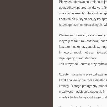
Pierwsza odczuwalna zmiana pojaw
uporządkowany zestaw danych. Sy
wskazać elementy, które odbiegaj
zaczyna od pustych pól, tylko spr
ręcznego przenoszenia danych, w
Ważne jest również, że automaty
innym jest faktura kosztowa, inac
jeszcze inaczej przypadek wymaga
firmowych reguł, może zmniejszać 
daje lepszy punkt startowy.
Jak utrzymać kontrolę przy cyfro
Częstym pytaniem przy wdrażaniu 
Dział finansowy nie może działać n
zmiany. Dlatego praktyczny model
możliwość nadpisania sugestii. Im 
między technologią a odpowiedzial