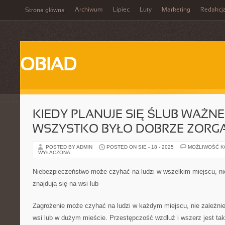
Archiwum
Lipiec
Luty
Marketing
Redakcj
Strona główna
OBIAD
KIEDY PLANUJE SIĘ ŚLUB WAŻNE
WSZYSTKO BYŁO DOBRZE ZORG
POSTED BY ADMIN
POSTED ON SIE - 18 - 2025
MOŻLIWOŚĆ 
WYŁĄCZONA
Niebezpieczeństwo może czyhać na ludzi w wszelkim miejscu, nie
znajdują się na wsi lub
Zagrożenie może czyhać na ludzi w każdym miejscu, nie zależnie 
wsi lub w dużym mieście. Przestępczość wzdłuż i wszerz jest tak