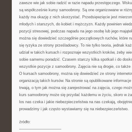
zawsze wie jak sobie radzić w razie napadu przestępczego. Wsku
są współcześnie kursy samoobrony. Są one organizowane w różn
każdy ma okazję z nich skorzystać. Przedsięwzięcie jest mierzon
młodych i starszych, do kobiet i mężczyzn. Każdy powinien wiedz
pozycji stresowej, podczas napadu na jego osobę lub jego mająt
można się dowiedzieć szczególnie początkowych ruchów, które n
się ryzyka ze strony prześladowcy. To nie tylko teoria, jednak ka
udział w takich kursach i rozpoznaje wszystkich kroków, żeby wie
sobie samemu poradzić. Czasem starczy kilka spotkań i do dos
wszystkie pozycje z samoobrony. Zajęcia nie są drogie, co także 
O kursach samoobrony, można się dowiedzieć ze strony internetow
organizacją takich kursów. Na stronie są opublikowane informacje
trwają, o tym jak można się zarejestrować na zajęcia, czego moż
kurs samoobrony może się przydać każdemu w życiu, skoro w ża
los nas czeka i jakie niebezpieczeństwa na nas czekają, obojętnie
prowadzimy i jak często wystawiamy się na niebezpieczeństwo.
źródło:
———————————