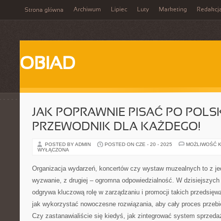
Archiwum
Lipiec
Luty
Marketing
Redakcj
Strona główna
OBIAD
JAK POPRAWNIE PISAĆ PO POLS
PRZEWODNIK DLA KAŻDEGO!
POSTED BY ADMIN
POSTED ON CZE - 20 - 2025
MOŻLIWOŚĆ 
WYŁĄCZONA
Organizacja wydarzeń, koncertów czy wystaw muzealnych to z je
wyzwanie, z drugiej – ogromna odpowiedzialność. W dzisiejszych
odgrywa kluczową rolę w zarządzaniu i promocji takich przedsięwz
jak wykorzystać nowoczesne rozwiązania, aby cały proces przebie
Czy zastanawialiście się kiedyś, jak zintegrować system sprzedaż