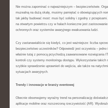
Nie można zapominać o najważniejszym – bezpieczeństwie. Organ
muzealną na dużą skalę, musimy pamiętać o obowiązujących nor
tak jakby budować most: musi być solidny i zgodny z przepisami.
na otwartym powietrzu czy w halach konieczne jest zastosowani
ochronnych oraz systemów awaryjnego ewakuowania ludzi.
Czy zastanawialiście się kiedyś, co jest ważniejsze: liczba sprze
bezpieczeństwo uczestników? Odpowiedź jest oczywista – jedno i 
właśnie tutaj z pomocą przychodzą zaawansowane rozwiązania IT 
kontroli czy systemy monitoringu dostępu. Wykorzystanie takich n
szybkie sprawdzenie uprawnień do wejścia, ale także na natych
sytuacjach awaryjnych.
Trendy i innowacje w branży eventowej
Obecnie obserwujemy wyraźny trend na personalizację doświadcz
aplikacje mobilne oraz rozszerzoną rzeczywistość (AR). Wyobra