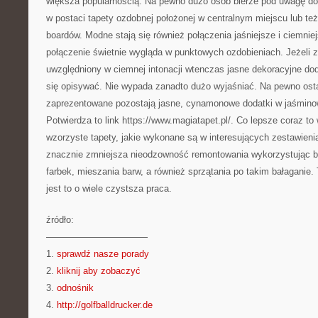
większa popularnością. Na pewno dużo osób bierze pod uwagę d
w postaci tapety ozdobnej położonej w centralnym miejscu lub te
boardów. Modne stają się również połączenia jaśniejsze i ciemnie
połączenie świetnie wygląda w punktowych ozdobieniach. Jeżeli z
uwzględniony w ciemnej intonacji wtenczas jasne dekoracyjne dod
się opisywać. Nie wypada zanadto dużo wyjaśniać. Na pewno osta
zaprezentowane pozostają jasne, cynamonowe dodatki w jaśmino
Potwierdza to link https://www.magiatapet.pl/. Co lepsze coraz t
wzorzyste tapety, jakie wykonane są w interesujących zestawieni
znacznie zmniejsza nieodzowność remontowania wykorzystując b
farbek, mieszania barw, a również sprzątania po takim bałaganie. 
jest to o wiele czystsza praca.
źródło:
———————————
1.
sprawdź nasze porady
2.
kliknij aby zobaczyć
3.
odnośnik
4.
http://golfballdrucker.de