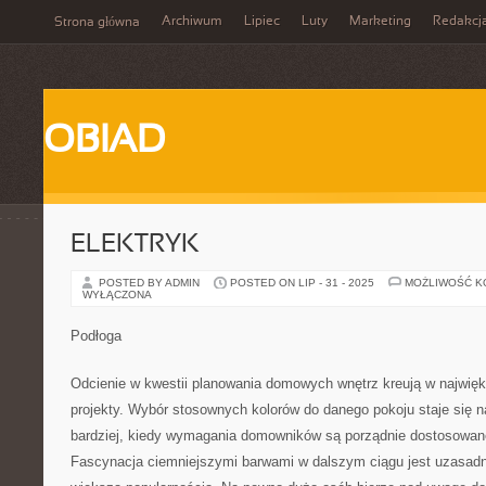
Archiwum
Lipiec
Luty
Marketing
Redakcj
Strona główna
OBIAD
ELEKTRYK
POSTED BY ADMIN
POSTED ON LIP - 31 - 2025
MOŻLIWOŚĆ 
WYŁĄCZONA
Podłoga
Odcienie w kwestii planowania domowych wnętrz kreują w najwięk
projekty. Wybór stosownych kolorów do danego pokoju staje się n
bardziej, kiedy wymagania domowników są porządnie dostosowane
Fascynacja ciemniejszymi barwami w dalszym ciągu jest uzasadni