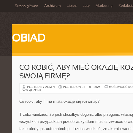
Archiwum
Lipiec
Luty
Marketing
Redakcj
Strona główna
OBIAD
CO ROBIĆ, ABY MIEĆ OKAZJĘ R
SWOJĄ FIRMĘ?
POSTED BY ADMIN
POSTED ON LIP - 8 - 2025
MOŻLIWOŚĆ K
WYŁĄCZONA
Co robić, aby firma miała okazję się rozwinąć?
Trzeba wiedzieć, że jeśli chciałbyś dogonić albo przegonić własn
wszystkich przypadkach przede wszystkim musisz zwracać o wi
takie oferty jak automatech.pl. Trzeba wiedzieć, że akurat owa ofe