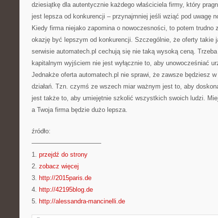
dziesiątkę dla autentycznie każdego właściciela firmy, który pragn
jest lepsza od konkurencji – przynajmniej jeśli wziąć pod uwagę
Kiedy firma niejako zapomina o nowoczesności, to potem trudno 
okazję być lepszym od konkurencji. Szczególnie, że oferty takie
serwisie automatech.pl cechują się nie taką wysoką ceną. Trzeb
kapitalnym wyjściem nie jest wyłącznie to, aby unowocześniać urz
Jednakże oferta automatech.pl nie sprawi, że zawsze będziesz 
działań. Tzn. czymś ze wszech miar ważnym jest to, aby doskona
jest także to, aby umiejętnie szkolić wszystkich swoich ludzi. Mi
a Twoja firma będzie dużo lepsza.
źródło:
———————————
1.
przejdź do strony
2.
zobacz więcej
3.
http://2015paris.de
4.
http://42195blog.de
5.
http://alessandra-mancinelli.de