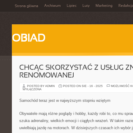
Archiwum
Lipiec
Luty
Marketing
Redakcj
Strona główna
OBIAD
CHCĄC SKORZYSTAĆ Z USŁUG Z
RENOMOWANEJ
POSTED BY ADMIN
POSTED ON SIE - 16 - 2025
MOŻLIWOŚĆ 
WYŁĄCZONA
Samochód teraz jest w najwyższym stopniu wziętym
Obywatele mają różne poglądy i hobby, każdy robi to, co mu spra
szuka adrenaliny, wielkich emocji i ciągłych wrażeń. W takim razie
uwielbiają jazdę na motorach. W dzisiejszych czasach ich wybór j