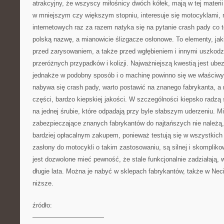
atrakcyjny, że wszyscy miłośnicy dwóch kółek, mają w tej materi
w mniejszym czy większym stopniu, interesuje się motocyklami, n
internetowych raz za razem natyka się na pytanie crash pady co 
polską nazwę, a mianowicie ślizgacze osłonowe. To elementy, ja
przed zarysowaniem, a także przed wgłębieniem i innymi uszkod
przeróżnych przypadków i kolizji. Najważniejszą kwestią jest ube
jednakże w podobny sposób i o machinę powinno się we właściwy 
nabywa się crash pady, warto postawić na znanego fabrykanta, a 
części, bardzo kiepskiej jakości. W szczególności kiepsko radz
na jednej śrubie, które odpadają przy byle słabszym uderzeniu. M
zabezpieczające znanych fabrykantów do najtańszych nie należą,
bardziej opłacalnym zakupem, ponieważ testują się w wszystkic
zasłony do motocykli o takim zastosowaniu, są silnej i skomplik
jest dozwolone mieć pewność, że stale funkcjonalnie zadziałają, w
długie lata. Można je nabyć w sklepach fabrykantów, także w Nec
niższe.
źródło:
———————————