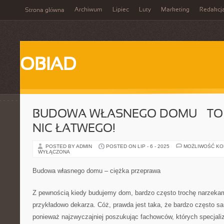
Archiwum
Lipiec
Luty
Marketing
Redakcj
Strona główna
OBIAD
BUDOWA WŁASNEGO DOMU – TO
NIC ŁATWEGO!
POSTED BY ADMIN
POSTED ON LIP - 6 - 2025
MOŻLIWOŚĆ K
WYŁĄCZONA
Budowa własnego domu – ciężka przeprawa
Z pewnością kiedy budujemy dom, bardzo często trochę narzekam
przykładowo dekarza. Cóż, prawda jest taka, że bardzo często sa
ponieważ najzwyczajniej poszukując fachowców, których specjaliz