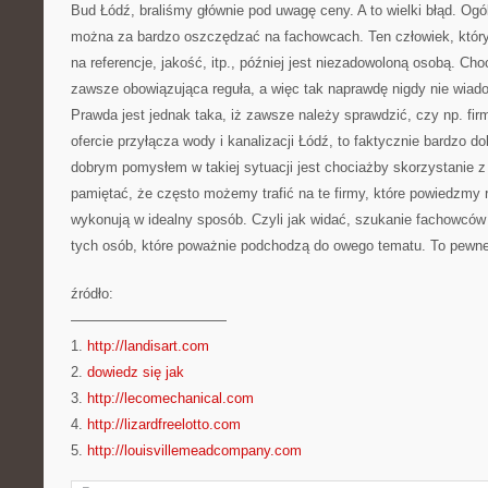
Bud Łódź, braliśmy głównie pod uwagę ceny. A to wielki błąd. Og
można za bardzo oszczędzać na fachowcach. Ten człowiek, który
na referencje, jakość, itp., później jest niezadowoloną osobą. Cho
zawsze obowiązująca reguła, a więc tak naprawdę nigdy nie wiad
Prawda jest jednak taka, iż zawsze należy sprawdzić, czy np. fir
ofercie przyłącza wody i kanalizacji Łódź, to faktycznie bardzo d
dobrym pomysłem w takiej sytuacji jest chociażby skorzystanie z 
pamiętać, że często możemy trafić na te firmy, które powiedzmy
wykonują w idealny sposób. Czyli jak widać, szukanie fachowców 
tych osób, które poważnie podchodzą do owego tematu. To pewne
źródło:
———————————
1.
http://landisart.com
2.
dowiedz się jak
3.
http://lecomechanical.com
4.
http://lizardfreelotto.com
5.
http://louisvillemeadcompany.com