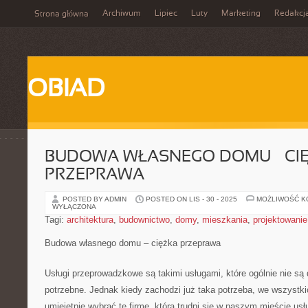
Archiwum
Lipiec
Luty
Marketing
Redakcj
Strona główna
OBIAD
BUDOWA WŁASNEGO DOMU – CI
PRZEPRAWA
POSTED BY ADMIN
POSTED ON LIS - 30 - 2025
MOŻLIWOŚĆ 
WYŁĄCZONA
Tagi:
architektura
,
budownictwo
,
domy
,
mieszkania
,
projektowanie
Budowa własnego domu – ciężka przeprawa
Usługi przeprowadzkowe są takimi usługami, które ogólnie nie są 
potrzebne. Jednak kiedy zachodzi już taka potrzeba, we wszystk
umiejętnie wybrać tę firmę, która trudni się w naszym mieście u