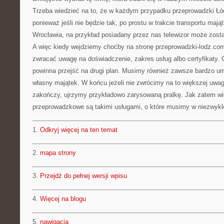
Trzeba wiedzieć na to, że w każdym przypadku przeprowadzki Łó
ponieważ jeśli nie będzie tak, po prostu w trakcie transportu mają
Wrocławia, na przykład posiadany przez nas telewizor może zost
A więc kiedy wejdziemy choćby na stronę przeprowadzki-lodz.com
zwracać uwagę na doświadczenie, zakres usług albo certyfikaty. Ce
powinna przejść na drugi plan. Musimy również zawsze bardzo um
własny majątek. W końcu jeżeli nie zwrócimy na to większej uwagi
zakończy, ujrzymy przykładowo zarysowaną pralkę. Jak zatem wi
przeprowadzkowe są takimi usługami, o które musimy w niezwykl
1.
Odkryj więcej na ten temat
2.
mapa strony
3.
Przejdź do pełnej wersji wpisu
4.
Więcej na blogu
5.
nawigacja