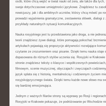
osób, które chcą wejść w świat nauki od zera, ale także dla tych,
swoje dotychczasowe umiejętności językowe. Znajdziesz tu zaso
nowicjuszy, jak i dla ambitnych uczniów, którzy chcą mówić po r
prowadzi wyjaśnienia gramatyczne, zestawienia słówek, dialogi z
przykłady naturalnych sytuacji komunikacyjnych.
Nauka rosyjskiego jest tu przedstawiona jako droga, a nie jednor
teorii znajdziesz żywe dialogi, które pomagają pokochać brzmienie
artykułach pojawiają się propozycje aktywności rozwijające komun
czytanie ze zrozumieniem oraz pisanie. Dzięki temu nauka staje 
dopasowana do różnych stylów uczenia się. Rosyjski w Krakowie t
stronie znajdziesz teksty o klasyce i współczesnych powieściach
filmowym, scenie muzycznej, obyczajach i zwyczajach codziennyc
język splata się z historią, mentalnością i codziennym życiem m
rosyjskojęzycznego świata. Dzięki temu każde nowe słowo ma swoj
się bardziej emocjonująca.
Jednym z ważnych filarów strony są wyprawy po Rosji i regionac
Rosyjski w Krakowie pokazuje, że podróżowanie po Wschodzie nie