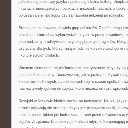
jeśli zna się podstawy języka i pozna się lokalną kulturę. Znajdzi
miastach, nieoczywistych punktach, muzeach, teatrach, a także 
poruszania się, noclegów czy zamawiania jedzenia po rosyjsku.
Strona jest skierowana do wielu grup odbiorców. Z treści mogą ko
pracujące, które chcą wykorzystać rosyjski w pracy zawodowej, 
o samodzielnym odkrywaniu rosyjskojęzycznych regionów. Rosyjs
użyteczny dla tych, którzy mają w rodzinie korzenie wschodnie i 
i kulturę swoich bliskich.
Ważnym elementem tej platformy jest praktyczność. Artykuły są 
jednocześnie rzetelny. Nauczysz się, jak w praktyce używać rosy
kontaktów służbowych, na szkoleniach czy w czasie spotkań towa
również zwroty gotowe do użycia, które możesz od razu wprowad
Rosyjski w Krakowie kładzie nacisk na motywację. Nauka języka 
stronie pojawiają się strategie dotyczące planowania nauki, budo
sobie z barier, takich jak brak czasu, strach przed mówieniem c
błędów. Znajdziesz tu propozycje krótkich rutyn, które pomagają 