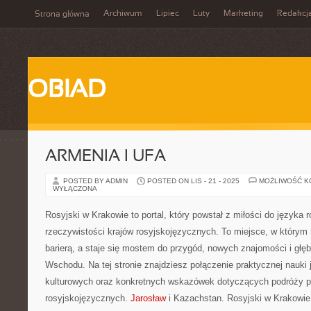
Archiwum
Lipiec
Luty
Marketing
Redakcj
Strona główna
OBIAD
ARMENIA I UFA
POSTED BY ADMIN
POSTED ON LIS - 21 - 2025
MOŻLIWOŚĆ 
WYŁĄCZONA
Rosyjski w Krakowie to portal, który powstał z miłości do języka 
rzeczywistości krajów rosyjskojęzycznych. To miejsce, w którym r
barierą, a staje się mostem do przygód, nowych znajomości i głę
Wschodu. Na tej stronie znajdziesz połączenie praktycznej nauki
kulturowych oraz konkretnych wskazówek dotyczących podróży po
rosyjskojęzycznych.
Jarosław
i Kazachstan. Rosyjski w Krakowie 