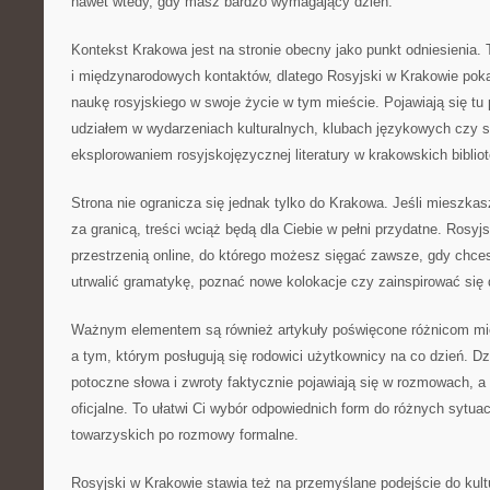
nawet wtedy, gdy masz bardzo wymagający dzień.
Kontekst Krakowa jest na stronie obecny jako punkt odniesienia. 
i międzynarodowych kontaktów, dlatego Rosyjski w Krakowie pok
naukę rosyjskiego w swoje życie w tym mieście. Pojawiają się tu
udziałem w wydarzeniach kulturalnych, klubach językowych czy
eksplorowaniem rosyjskojęzycznej literatury w krakowskich bibliot
Strona nie ogranicza się jednak tylko do Krakowa. Jeśli mieszkasz
za granicą, treści wciąż będą dla Ciebie w pełni przydatne. Rosyj
przestrzenią online, do którego możesz sięgać zawsze, gdy chce
utrwalić gramatykę, poznać nowe kolokacje czy zainspirować się 
Ważnym elementem są również artykuły poświęcone różnicom mi
a tym, którym posługują się rodowici użytkownicy na co dzień. Dz
potoczne słowa i zwroty faktycznie pojawiają się w rozmowach, a 
oficjalne. To ułatwi Ci wybór odpowiednich form do różnych sytuac
towarzyskich po rozmowy formalne.
Rosyjski w Krakowie stawia też na przemyślane podejście do kult