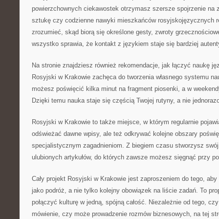
powierzchownych ciekawostek otrzymasz szersze spojrzenie na z
sztukę czy codzienne nawyki mieszkańców rosyjskojęzycznych r
zrozumieć, skąd biorą się określone gesty, zwroty grzecznościow
wszystko sprawia, że kontakt z językiem staje się bardziej auten
Na stronie znajdziesz również rekomendacje, jak łączyć naukę ję
Rosyjski w Krakowie zachęca do tworzenia własnego systemu nau
możesz poświęcić kilka minut na fragment piosenki, a w weekend
Dzięki temu nauka staje się częścią Twojej rutyny, a nie jedno
Rosyjski w Krakowie to także miejsce, w którym regularnie pojawi
odświeżać dawne wpisy, ale też odkrywać kolejne obszary poświę
specjalistycznym zagadnieniom. Z biegiem czasu stworzysz swój
ulubionych artykułów, do których zawsze możesz sięgnąć przy p
Cały projekt Rosyjski w Krakowie jest zaproszeniem do tego, aby
jako podróż, a nie tylko kolejny obowiązek na liście zadań. To pr
połączyć kulturę w jedną, spójną całość. Niezależnie od tego, c
mówienie, czy może prowadzenie rozmów biznesowych, na tej stro