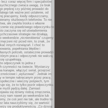
– lecz coraz więcej firm i specjalistów
psychicznego zwraca uwagę, że brak
o prędzej czy później prowadzi do
latego tak ważne jest ustalenie, od
órej pracujemy, kiedy odpuszczamy,
bieramy służbowych telefonów. To nie
stwa, ale zwykła troska o własne
czenie się prawdziwego odpoczynku to
sto zaczyna się od uświadomienia
tychczasowe strategie nie działają.
 weekendzie „nicnierobienia” czujemy
 zmęczeni niż przed nim, to znak, że
kać innych rozwiązań. I choć to
owania, popełniania błędów i
asnych potrzeb, ostatecznie prowadzi
którym praca i odpoczynek nie walczą
się uzupełniają.
że odpoczynek to jedna z
ch czynności na świecie. Wystarczy
na kanapie, włączyć serial, przejrzeć
cznościowe i „wyluzować”. Jednak im
my w tempie nakręcanym przez pracę,
 społeczne i wieczny pośpiech, tym
zuje się, że to tylko pozór odpoczynku.
ale myśli pędzą dalej. Zamiast
pojawia się dziwny rodzaj zmęczenia,
zyszy nam nawet po weekendzie lub
emy, że coś jest nie tak, ale trudno to
z lata nauczyliśmy się, że wartość
erzy się produktywnością. „Co dzisiaj