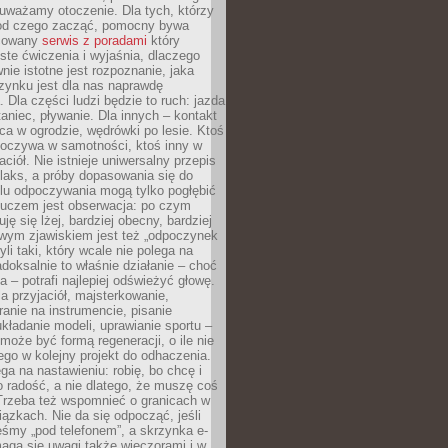
uważamy otoczenie. Dla tych, którzy
 od czego zacząć, pomocny bywa
acowany
serwis z poradami
który
ste ćwiczenia i wyjaśnia, dlaczego
wnie istotne jest rozpoznanie, jaka
zynku jest dla nas naprawdę
. Dla części ludzi będzie to ruch: jazda
taniec, pływanie. Dla innych – kontakt
aca w ogrodzie, wędrówki po lesie. Ktoś
poczywa w samotności, ktoś inny w
ciół. Nie istnieje uniwersalny przepis
elaks, a próby dopasowania się do
ylu odpoczywania mogą tylko pogłębić
Kluczem jest obserwacja: po czym
ję się lżej, bardziej obecny, bardziej
wym zjawiskiem jest też „odpoczynek
li taki, który wcale nie polega na
adoksalnie to właśnie działanie – choć
a – potrafi najlepiej odświeżyć głowę.
a przyjaciół, majsterkowanie,
ranie na instrumencie, pisanie
kładanie modeli, uprawianie sportu –
może być formą regeneracji, o ile nie
go w kolejny projekt do odhaczenia.
ga na nastawieniu: robię, bo chcę i
o radość, a nie dlatego, że muszę coś
Trzeba też wspomnieć o granicach w
iązkach. Nie da się odpocząć, jeśli
śmy „pod telefonem”, a skrzynka e-
aga się uwagi także wieczorami i w