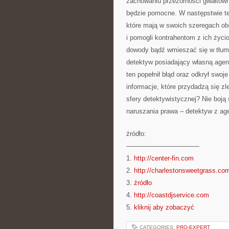
zachowaniu przezorności gwałtown
będzie pomocne. W następstwie te
które mają w swoich szeregach ob
i pomogli kontrahentom z ich życ
dowody bądź wmieszać się w tłum
detektyw posiadający własną age
ten popełnił błąd oraz odkrył swoj
informacje, które przydadzą się z
sfery detektywistycznej? Nie boją
naruszania prawa – detektyw z age
źródło:
———————————
1.
http://center-fin.com
2.
http://charlestonsweetgrass.co
3.
źródło
4.
http://coastdjservice.com
5.
kliknij aby zobaczyć
CATEGORIES:
PRO-EXPERT