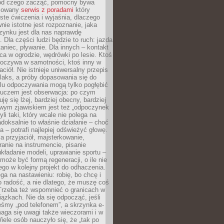
 od czego zacząć, pomocny bywa
acowany
serwis z poradami
który
ste ćwiczenia i wyjaśnia, dlaczego
wnie istotne jest rozpoznanie, jaka
zynku jest dla nas naprawdę
. Dla części ludzi będzie to ruch: jazda
taniec, pływanie. Dla innych – kontakt
aca w ogrodzie, wędrówki po lesie. Ktoś
poczywa w samotności, ktoś inny w
ciół. Nie istnieje uniwersalny przepis
elaks, a próby dopasowania się do
ylu odpoczywania mogą tylko pogłębić
Kluczem jest obserwacja: po czym
ję się lżej, bardziej obecny, bardziej
wym zjawiskiem jest też „odpoczynek
li taki, który wcale nie polega na
adoksalnie to właśnie działanie – choć
a – potrafi najlepiej odświeżyć głowę.
a przyjaciół, majsterkowanie,
ranie na instrumencie, pisanie
kładanie modeli, uprawianie sportu –
może być formą regeneracji, o ile nie
go w kolejny projekt do odhaczenia.
ga na nastawieniu: robię, bo chcę i
o radość, a nie dlatego, że muszę coś
Trzeba też wspomnieć o granicach w
iązkach. Nie da się odpocząć, jeśli
śmy „pod telefonem”, a skrzynka e-
aga się uwagi także wieczorami i w
ele osób nauczyło się, że „tak po