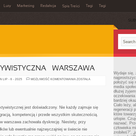
Luty
Marketing
Redakcja
Tagi
Tagi
Spis Treści
SUB
TYWISTYCZNA – WARSZAWA
Wydaje się, 
najprostszy
AGENCJA
LIP - 6 - 2025
MOŻLIWOŚĆ KOMENTOWANIA
ZOSTAŁA
położyć się 
DETEKTYWISTYCZNA
–
media społe
WARSZAWA
dłużej żyje
oczekiwania
bardziej oka
Ciało leży, 
ktywistycznej jest doświadczony. Nie każdy zajmuje się
regeneracji 
które towar
 gracją, kompetencją i przede wszystkim skutecznością.
urlopie. Czuj
yw warszawa zachowała dyskrecję. Niestety, przy
nazwać. Prze
człowieka mi
ków lub ewentualnie najzwyczajniej w świecie nie
zrobiłeś?”, 