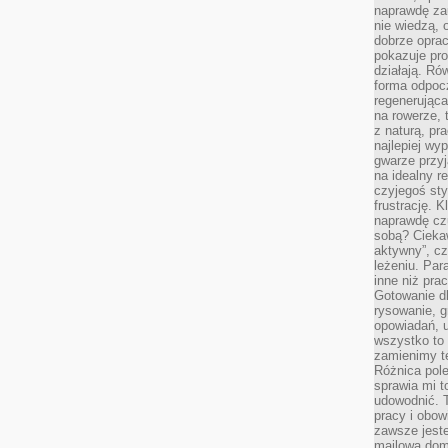
naprawdę za
nie wiedzą,
dobrze opr
pokazuje pro
działają. Ró
forma odpoc
regenerująca
na rowerze, 
z naturą, pr
najlepiej wy
gwarze przyja
na idealny r
czyjegoś st
frustrację. 
naprawdę czu
sobą? Cieka
aktywny”, czy
leżeniu. Par
inne niż prac
Gotowanie dl
rysowanie, g
opowiadań, u
wszystko to 
zamienimy te
Różnica pole
sprawia mi t
udowodnić. 
pracy i obow
zawsze jeste
mailowa dom