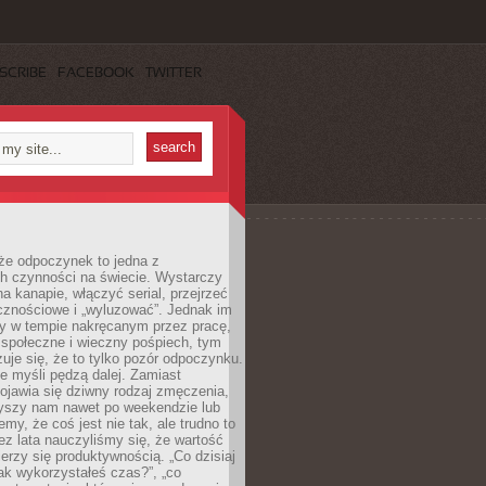
SCRIBE
FACEBOOK
TWITTER
że odpoczynek to jedna z
ch czynności na świecie. Wystarczy
na kanapie, włączyć serial, przejrzeć
cznościowe i „wyluzować”. Jednak im
my w tempie nakręcanym przez pracę,
 społeczne i wieczny pośpiech, tym
zuje się, że to tylko pozór odpoczynku.
ale myśli pędzą dalej. Zamiast
pojawia się dziwny rodzaj zmęczenia,
zyszy nam nawet po weekendzie lub
emy, że coś jest nie tak, ale trudno to
z lata nauczyliśmy się, że wartość
erzy się produktywnością. „Co dzisiaj
„jak wykorzystałeś czas?”, „co