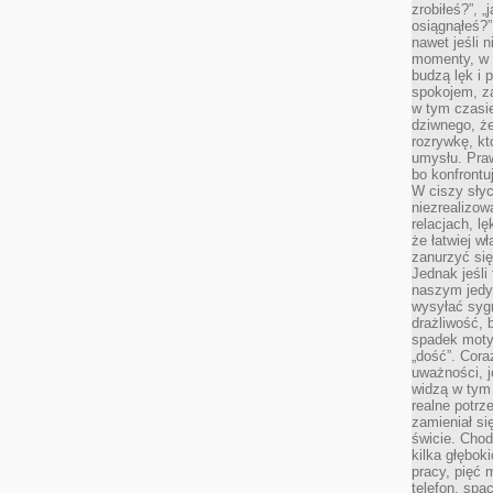
zrobiłeś?”, 
osiągnąłeś?”
nawet jeśli n
momenty, w k
budzą lęk i 
spokojem, z
w tym czasi
dziwnego, ż
rozrywkę, kt
umysłu. Pra
bo konfrontu
W ciszy sły
niezrealizo
relacjach, l
że łatwiej w
zanurzyć się
Jednak jeśli 
naszym jedy
wysyłać syg
drażliwość, 
spadek moty
„dość”. Cora
uważności, 
widzą w tym
realne potrz
zamieniał si
świcie. Chod
kilka głębo
pracy, pięć 
telefon, spa