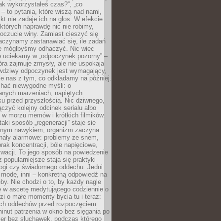
„jak wykorzystałeś czas?”, „co
 – to pytania, które wiszą nad nami,
ikt nie zadaje ich na głos. W efekcie
tórych naprawdę nic nie robimy,
poczucie winy. Zamiast cieszyć się
aczynamy zastanawiać się, ile zadań
e mógłbyśmy odhaczyć. Nic więc
e uciekamy w „odpoczynek pozorny” –
óra zajmuje zmysły, ale nie uspokaja
wdziwy odpoczynek jest wymagający,
je nas z tym, co odkładamy na później.
chać niewygodne myśli: o
wanych marzeniach, napiętych
ęku przed przyszłością. Nic dziwnego,
łączyć kolejny odcinek serialu albo
 w morzu memów i krótkich filmików.
taki sposób „regeneracji” staje się
nym nawykiem, organizm zaczyna
nały alarmowe: problemy ze snem,
brak koncentracji, bóle napięciowe,
wacji. To jego sposób na powiedzenie
z popularniejsze stają się praktyki
jogi czy świadomego oddechu. Jedni
 modę, inni – konkretną odpowiedź na
eby. Nie chodzi o to, by każdy nagle
ę w ascetę medytującego codziennie o
zi o małe momenty bycia tu i teraz:
kich oddechów przed rozpoczęciem
minut patrzenia w okno bez sięgania po
cer bez słuchawek, podczas którego