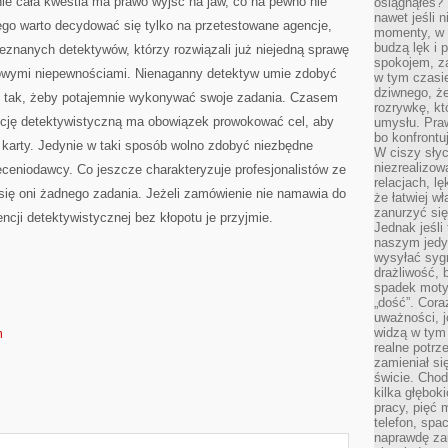
ie cała kwestia ma prawo wyjść na jaw, co na pewno nie
osiągnąłeś?”
nawet jeśli n
go warto decydować się tylko na przetestowane agencje,
momenty, w k
budzą lęk i 
eznanych detektywów, którzy rozwiązali już niejedną sprawę
spokojem, z
iowymi niepewnościami. Nienaganny detektyw umie zdobyć
w tym czasi
dziwnego, ż
 tak, żeby potajemnie wykonywać swoje zadania. Czasem
rozrywkę, kt
ncję detektywistyczną ma obowiązek prowokować cel, aby
umysłu. Pra
bo konfrontu
e karty. Jedynie w taki sposób wolno zdobyć niezbędne
W ciszy sły
niezrealizo
leceniodawcy. Co jeszcze charakteryzuje profesjonalistów ze
relacjach, l
 się oni żadnego zadania. Jeżeli zamówienie nie namawia do
że łatwiej w
zanurzyć się
ncji detektywistycznej bez kłopotu je przyjmie.
Jednak jeśli 
naszym jedy
wysyłać syg
drażliwość, 
spadek moty
„dość”. Cora
uważności, 
widzą w tym
m
realne potrz
zamieniał si
świcie. Chod
kilka głębo
pracy, pięć 
telefon, spa
naprawdę za