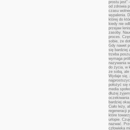
prostu jest” 
od zdrowia 
czasu wolneg
wypalenia. D
której do kt
kiedy nie od
przejaw leni
zasoby. Nau
proces. Czę
sobie, że do
Gdy nawet po
się bardziej
trzeba poszu
wymaga prób
nazywania wł
do życia, w 
ze sobą, ale 
Wydaje się, 
najprostszy
położyć się 
media społe
dłużej żyje
oczekiwania
bardziej oka
Ciało leży, 
regeneracji 
które towar
urlopie. Czuj
nazwać. Prze
człowieka mi