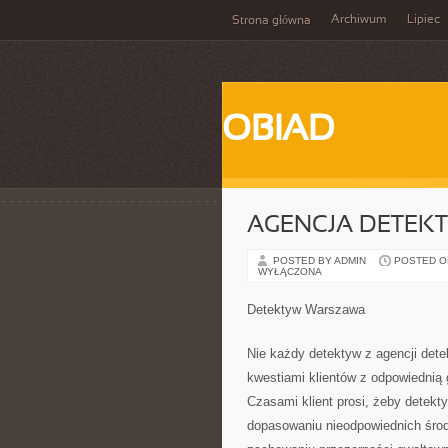
Archiwum
Lipiec
Strona główna
OBIAD
AGENCJA DETEK
POSTED BY ADMIN
POSTED ON 
WYŁĄCZONA
Detektyw Warszawa
Nie każdy detektyw z agencji dete
kwestiami klientów z odpowiednią
Czasami klient prosi, żeby detekt
dopasowaniu nieodpowiednich środ