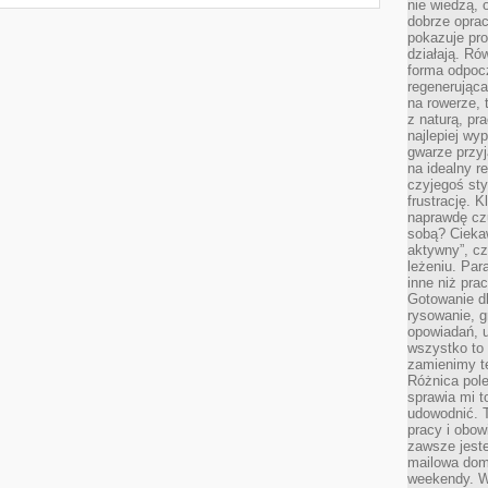
nie wiedzą,
dobrze opr
pokazuje pro
działają. Ró
forma odpoc
regenerująca
na rowerze, 
z naturą, pr
najlepiej wy
gwarze przyja
na idealny r
czyjegoś st
frustrację. 
naprawdę czu
sobą? Cieka
aktywny”, czy
leżeniu. Par
inne niż prac
Gotowanie dl
rysowanie, g
opowiadań, u
wszystko to 
zamienimy te
Różnica pole
sprawia mi t
udowodnić. 
pracy i obow
zawsze jeste
mailowa dom
weekendy. Wi