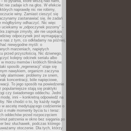
 – to pytania, które wiszą nad nami,
ikt nie zadaje ich na głos. W efekcie
tórych naprawdę nic nie robimy,
poczucie winy. Zamiast cieszyć się
aczynamy zastanawiać się, ile zadań
e mógłbyśmy odhaczyć. Nic więc
e uciekamy w „odpoczynek pozorny” –
óra zajmuje zmysły, ale nie uspokaja
wdziwy odpoczynek jest wymagający,
je nas z tym, co odkładamy na później.
chać niewygodne myśli: o
wanych marzeniach, napiętych
ęku przed przyszłością. Nic dziwnego,
łączyć kolejny odcinek serialu albo
 w morzu memów i krótkich filmików.
taki sposób „regeneracji” staje się
nym nawykiem, organizm zaczyna
nały alarmowe: problemy ze snem,
brak koncentracji, bóle napięciowe,
wacji. To jego sposób na powiedzenie
z popularniejsze stają się praktyki
jogi czy świadomego oddechu. Jedni
 modę, inni – konkretną odpowiedź na
eby. Nie chodzi o to, by każdy nagle
ę w ascetę medytującego codziennie o
zi o małe momenty bycia tu i teraz:
kich oddechów przed rozpoczęciem
minut patrzenia w okno bez sięgania po
cer bez słuchawek, podczas którego
uważamy otoczenie. Dla tych, którzy