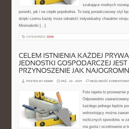
szukające modnych rozwiąz
poranki, jak i na ciepłe popołudnia. To tutaj ponadczasowy styl ł
dzięki czemu każdy może odnaleźć indywidualny charakter stroj
Minimalistki […]
CATEGORIES:
DOM
CELEM ISTNIENIA KAŻDEJ PRYWA
JEDNOSTKI GOSPODARCZEJ JEST
PRZYNOSZENIE JAK NAJOGROMN
POSTED BY ADMIN
PAŹ - 10 - 2025
MOŻLIWOŚĆ KOMENTOWA
Foto tapeta to przeważnie 
Odpowiednio zaaranżowany 
każdego jednego będzie p
wolnostojący można zaara
rozlicznych sposobów, w zal
ma gusta i oczekiwania w tej