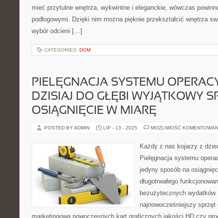
mieć przytulne wnętrza, wykwintne i eleganckie, wówczas powinn
podłogowymi. Dzięki nim można pięknie przekształcić wnętrza sw
wybór odcieni […]
CATEGORIES:
DOM
PIELĘGNACJA SYSTEMU OPERAC
DZISIAJ DO GŁĘBI WYJĄTKOWY 
OSIĄGNIĘCIE W MIARĘ
POSTED BY ADMIN
LIP - 13 - 2025
MOŻLIWOŚĆ KOMENTOWAN
Każdy z nas kojarzy z dzie
Pielęgnacja systemu operacy
jedyny sposób na osiągnięc
długotrwałego funkcjonowan
bezużytecznych wydatków. 
najnowocześniejszy sprzęt 
marketingową nowoczesnych kart graficznych jakości HD czy pro