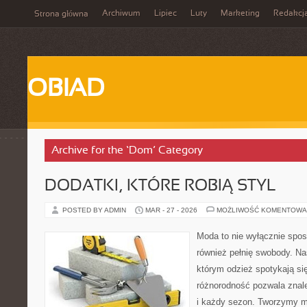
Archiwum
Lipiec
Luty
Marketing
Redakcj
Strona główna
OBIAD
Archive for the ‘Dom’ Category
DODATKI, KTÓRE ROBIĄ STYL
POSTED BY ADMIN
MAR - 27 - 2026
MOŻLIWOŚĆ KOMENTOWA
Moda to nie wyłącznie spos
również pełnię swobody. Na
którym odzież spotykają się
różnorodność pozwala znal
i każdy sezon. Tworzymy mi