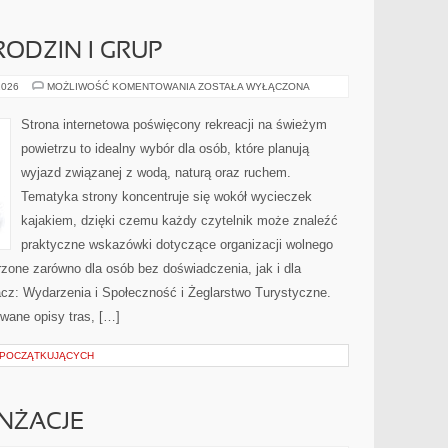
RODZIN I GRUP
PORADNIKI
2026
MOŻLIWOŚĆ KOMENTOWANIA
ZOSTAŁA WYŁĄCZONA
DLA
RODZIN
I
Strona internetowa poświęcony rekreacji na świeżym
GRUP
powietrzu to idealny wybór dla osób, które planują
wyjazd związanej z wodą, naturą oraz ruchem.
Tematyka strony koncentruje się wokół wycieczek
kajakiem, dzięki czemu każdy czytelnik może znaleźć
praktyczne wskazówki dotyczące organizacji wolnego
zone zarówno dla osób bez doświadczenia, jak i dla
z: Wydarzenia i Społeczność i Żeglarstwo Turystyczne.
wane opisy tras, […]
 POCZĄTKUJĄCYCH
ANŻACJE