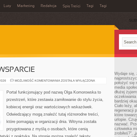
Luty
Marketing
Redakcja
Tagi
Tagi
Spis Treści
SUB
WSPARCIE
Wydaje się, 
najprostszy
SPOŁECZNOŚĆ
 2026
MOŻLIWOŚĆ KOMENTOWANIA
ZOSTAŁA WYŁĄCZONA
położyć się 
I
media społe
WSPARCIE
dłużej żyje
Portal funkcjonujący pod nazwą Olga Komorowska to
oczekiwania
przestrzeń, które zestawia zamiłowanie do stylu życia,
bardziej oka
Ciało leży, 
kobiecej energii oraz wartościowych wskazówek.
regeneracji 
Odwiedzający mogą znaleźć tutaj różnorodne treści,
które towar
urlopie. Czuj
które pomagają w organizacji dnia. Witryna została
nazwać. Prze
człowieka mi
przygotowana z myślą o osobach, które cenią
zrobiłeś?”, 
tetyki z praktyką. Na stronie można znaleźć teksty