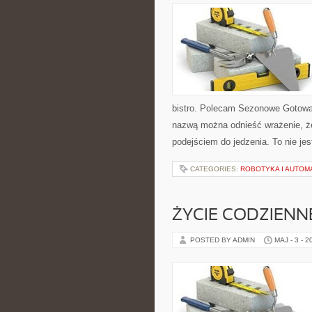
bistro. Polecam Sezonowe Gotowan
nazwą można odnieść wrażenie, że
podejściem do jedzenia. To nie je
CATEGORIES:
ROBOTYKA I AUTOM
ŻYCIE CODZIENN
POSTED BY ADMIN
MAJ - 3 - 2