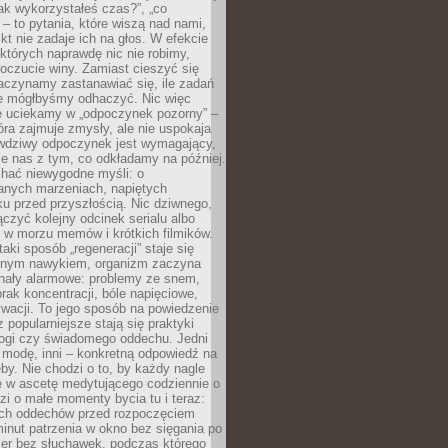
„jak wykorzystałeś czas?”, „co
 – to pytania, które wiszą nad nami,
ikt nie zadaje ich na głos. W efekcie
tórych naprawdę nic nie robimy,
poczucie winy. Zamiast cieszyć się
aczynamy zastanawiać się, ile zadań
e mógłbyśmy odhaczyć. Nic więc
e uciekamy w „odpoczynek pozorny” –
óra zajmuje zmysły, ale nie uspokaja
wdziwy odpoczynek jest wymagający,
je nas z tym, co odkładamy na później.
chać niewygodne myśli: o
wanych marzeniach, napiętych
ęku przed przyszłością. Nic dziwnego,
łączyć kolejny odcinek serialu albo
 w morzu memów i krótkich filmików.
taki sposób „regeneracji” staje się
nym nawykiem, organizm zaczyna
nały alarmowe: problemy ze snem,
brak koncentracji, bóle napięciowe,
wacji. To jego sposób na powiedzenie
z popularniejsze stają się praktyki
jogi czy świadomego oddechu. Jedni
 modę, inni – konkretną odpowiedź na
eby. Nie chodzi o to, by każdy nagle
ę w ascetę medytującego codziennie o
zi o małe momenty bycia tu i teraz:
kich oddechów przed rozpoczęciem
minut patrzenia w okno bez sięgania po
cer bez słuchawek, podczas którego