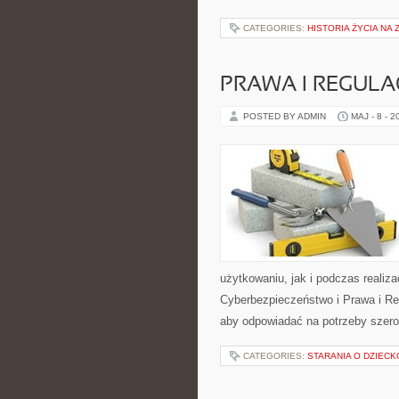
CATEGORIES:
HISTORIA ŻYCIA NA 
PRAWA I REGULA
POSTED BY ADMIN
MAJ - 8 - 2
użytkowaniu, jak i podczas realiz
Cyberbezpieczeństwo i Prawa i Reg
aby odpowiadać na potrzeby szero
CATEGORIES:
STARANIA O DZIECK