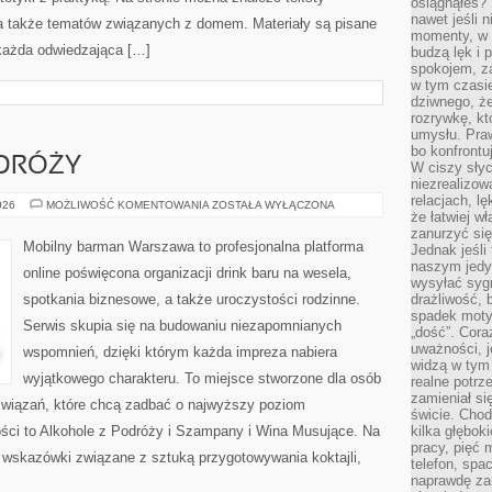
osiągnąłeś?”
nawet jeśli n
, a także tematów związanych z domem. Materiały są pisane
momenty, w k
każda odwiedzająca […]
budzą lęk i 
spokojem, z
w tym czasi
dziwnego, ż
rozrywkę, kt
umysłu. Pra
bo konfrontu
DRÓŻY
W ciszy sły
niezrealizo
relacjach, l
ALKOHOLE
026
MOŻLIWOŚĆ KOMENTOWANIA
ZOSTAŁA WYŁĄCZONA
że łatwiej w
Z
PODRÓŻY
zanurzyć się
Mobilny barman Warszawa to profesjonalna platforma
Jednak jeśli 
naszym jedy
online poświęcona organizacji drink baru na wesela,
wysyłać syg
spotkania biznesowe, a także uroczystości rodzinne.
drażliwość, 
spadek moty
Serwis skupia się na budowaniu niezapomnianych
„dość”. Cora
uważności, 
wspomnień, dzięki którym każda impreza nabiera
widzą w tym
wyjątkowego charakteru. To miejsce stworzone dla osób
realne potrz
zamieniał si
związań, które chcą zadbać o najwyższy poziom
świcie. Chod
ści to Alkohole z Podróży i Szampany i Wina Musujące. Na
kilka głębo
pracy, pięć 
 wskazówki związane z sztuką przygotowywania koktajli,
telefon, spa
naprawdę za