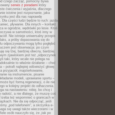
 od czego zacząć, pomocny bywa
acowany
serwis z poradami
który
ste ćwiczenia i wyjaśnia, dlaczego
wnie istotne jest rozpoznanie, jaka
zynku jest dla nas naprawdę
. Dla części ludzi będzie to ruch: jazda
taniec, pływanie. Dla innych – kontakt
aca w ogrodzie, wędrówki po lesie. Ktoś
poczywa w samotności, ktoś inny w
ciół. Nie istnieje uniwersalny przepis
elaks, a próby dopasowania się do
ylu odpoczywania mogą tylko pogłębić
Kluczem jest obserwacja: po czym
ję się lżej, bardziej obecny, bardziej
wym zjawiskiem jest też „odpoczynek
li taki, który wcale nie polega na
adoksalnie to właśnie działanie – choć
a – potrafi najlepiej odświeżyć głowę.
a przyjaciół, majsterkowanie,
ranie na instrumencie, pisanie
kładanie modeli, uprawianie sportu –
może być formą regeneracji, o ile nie
go w kolejny projekt do odhaczenia.
ga na nastawieniu: robię, bo chcę i
o radość, a nie dlatego, że muszę coś
Trzeba też wspomnieć o granicach w
iązkach. Nie da się odpocząć, jeśli
śmy „pod telefonem”, a skrzynka e-
aga się uwagi także wieczorami i w
ele osób nauczyło się, że „tak po