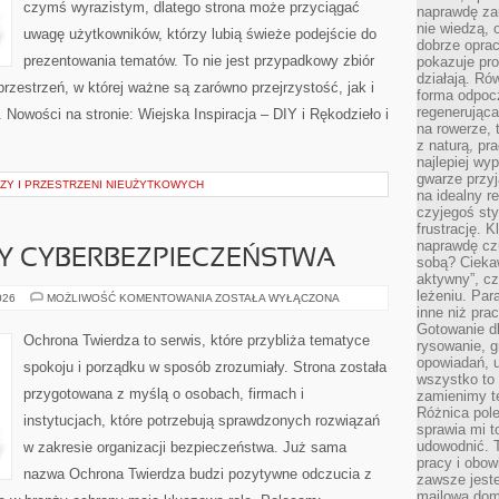
czymś wyrazistym, dlatego strona może przyciągać
naprawdę za
nie wiedzą,
uwagę użytkowników, którzy lubią świeże podejście do
dobrze opr
prezentowania tematów. To nie jest przypadkowy zbiór
pokazuje pro
działają. Ró
przestrzeń, w której ważne są zarówno przejrzystość, jak i
forma odpoc
regenerująca
 Nowości na stronie: Wiejska Inspiracja – DIY i Rękodzieło i
na rowerze, 
z naturą, pr
najlepiej wy
gwarze przyja
ZY I PRZESTRZENI NIEUŻYTKOWYCH
na idealny r
czyjegoś st
frustrację. 
naprawdę czu
Y CYBERBEZPIECZEŃSTWA
sobą? Cieka
aktywny”, czy
leżeniu. Par
PRAWNE
026
MOŻLIWOŚĆ KOMENTOWANIA
ZOSTAŁA WYŁĄCZONA
ASPEKTY
inne niż prac
CYBERBEZPIECZEŃSTWA
Gotowanie dl
Ochrona Twierdza to serwis, które przybliża tematyce
rysowanie, g
opowiadań, u
spokoju i porządku w sposób zrozumiały. Strona została
wszystko to 
przygotowana z myślą o osobach, firmach i
zamienimy te
Różnica pole
instytucjach, które potrzebują sprawdzonych rozwiązań
sprawia mi t
udowodnić. 
w zakresie organizacji bezpieczeństwa. Już sama
pracy i obow
nazwa Ochrona Twierdza budzi pozytywne odczucia z
zawsze jeste
mailowa dom