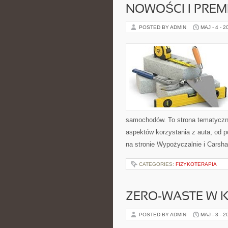
NOWOŚCI I PREM
POSTED BY ADMIN
MAJ - 4 - 2
samochodów. To strona tematyczn
aspektów korzystania z auta, od
na stronie Wypożyczalnie i Carsha
CATEGORIES:
FIZYKOTERAPIA
ZERO-WASTE W 
POSTED BY ADMIN
MAJ - 3 - 2