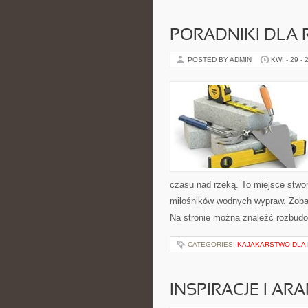
PORADNIKI DLA 
POSTED BY ADMIN
KWI - 29 - 
czasu nad rzeką. To miejsce stwor
miłośników wodnych wypraw. Zobac
Na stronie można znaleźć rozbudo
CATEGORIES:
KAJAKARSTWO DLA
INSPIRACJE I AR