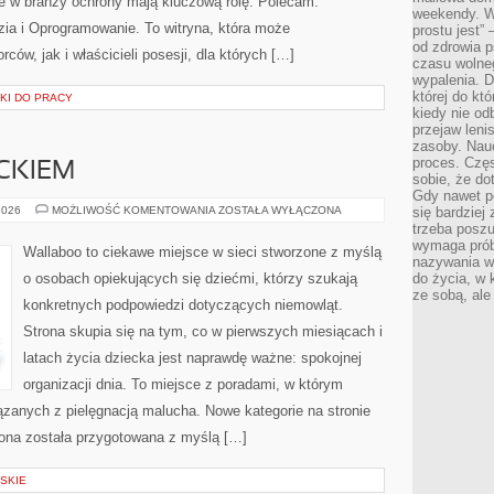
re w branży ochrony mają kluczową rolę. Polecam:
weekendy. Wi
ia i Oprogramowanie. To witryna, która może
prostu jest” 
od zdrowia 
ców, jak i właścicieli posesji, dla których […]
czasu wolneg
wypalenia. D
której do kt
KI DO PRACY
kiedy nie od
przejaw leni
zasoby. Nau
proces. Czę
CKIEM
sobie, że do
Gdy nawet po
PODRÓŻE
2026
MOŻLIWOŚĆ KOMENTOWANIA
ZOSTAŁA WYŁĄCZONA
się bardziej
Z
trzeba poszu
DZIECKIEM
wymaga prób
Wallaboo to ciekawe miejsce w sieci stworzone z myślą
nazywania wł
o osobach opiekujących się dziećmi, którzy szukają
do życia, w 
ze sobą, ale 
konkretnych podpowiedzi dotyczących niemowląt.
Strona skupia się na tym, co w pierwszych miesiącach i
latach życia dziecka jest naprawdę ważne: spokojnej
organizacji dnia. To miejsce z poradami, w którym
zanych z pielęgnacją malucha. Nowe kategorie na stronie
rona została przygotowana z myślą […]
SKIE