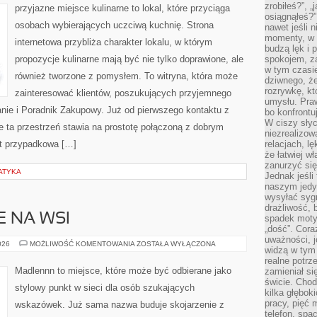
KUCHNI
zrobiłeś?”, 
przyjazne miejsce kulinarne to lokal, które przyciąga
osiągnąłeś?”
osobach wybierających uczciwą kuchnię. Strona
nawet jeśli n
momenty, w k
internetowa przybliża charakter lokalu, w którym
budzą lęk i 
propozycje kulinarne mają być nie tylko doprawione, ale
spokojem, z
w tym czasi
również tworzone z pomysłem. To witryna, która może
dziwnego, ż
rozrywkę, kt
zainteresować klientów, poszukujących przyjemnego
umysłu. Pra
ie i Poradnik Zakupowy. Już od pierwszego kontaktu z
bo konfrontu
W ciszy sły
 ta przestrzeń stawia na prostotę połączoną z dobrym
niezrealizo
st przypadkowa […]
relacjach, l
że łatwiej w
zanurzyć się
ATYKA
Jednak jeśli 
naszym jedy
wysyłać syg
drażliwość, 
E NA WSI
spadek moty
„dość”. Cora
uważności, 
ŻYCIE
026
MOŻLIWOŚĆ KOMENTOWANIA
ZOSTAŁA WYŁĄCZONA
widzą w tym
CODZIENNE
NA
realne potrz
WSI
Madlennn to miejsce, które może być odbierane jako
zamieniał si
świcie. Chod
stylowy punkt w sieci dla osób szukających
kilka głębo
pracy, pięć 
wskazówek. Już sama nazwa buduje skojarzenie z
telefon, spa