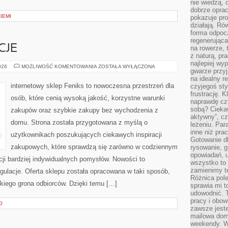
nie wiedzą,
dobrze opr
ZIEMI
pokazuje pro
działają. Ró
forma odpoc
regenerująca
CJE
na rowerze, 
z naturą, pr
najlepiej wy
PRAWA
026
MOŻLIWOŚĆ KOMENTOWANIA
ZOSTAŁA WYŁĄCZONA
gwarze przyja
I
REGULACJE
na idealny r
internetowy sklep Feniks to nowoczesna przestrzeń dla
czyjegoś st
frustrację. 
osób, które cenią wysoką jakość, korzystne warunki
naprawdę czu
sobą? Cieka
zakupów oraz szybkie zakupy bez wychodzenia z
aktywny”, czy
domu. Strona została przygotowana z myślą o
leżeniu. Par
inne niż prac
użytkownikach poszukujących ciekawych inspiracji
Gotowanie dl
zakupowych, które sprawdzą się zarówno w codziennym
rysowanie, g
opowiadań, u
acji bardziej indywidualnych pomysłów. Nowości to
wszystko to 
zamienimy te
ulacje. Oferta sklepu została opracowana w taki sposób,
Różnica pole
kiego grona odbiorców. Dzięki temu […]
sprawia mi t
udowodnić. 
pracy i obow
O
zawsze jeste
mailowa dom
weekendy. Wi