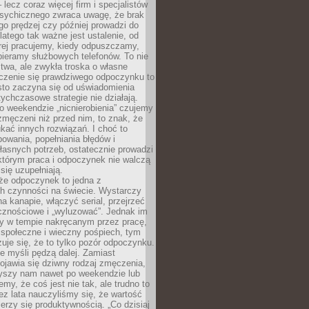
– lecz coraz więcej firm i specjalistów
psychicznego zwraca uwagę, że brak
o prędzej czy później prowadzi do
latego tak ważne jest ustalenie, od
órej pracujemy, kiedy odpuszczamy,
bieramy służbowych telefonów. To nie
stwa, ale zwykła troska o własne
czenie się prawdziwego odpoczynku to
sto zaczyna się od uświadomienia
tychczasowe strategie nie działają.
 weekendzie „nicnierobienia” czujemy
 zmęczeni niż przed nim, to znak, że
kać innych rozwiązań. I choć to
owania, popełniania błędów i
asnych potrzeb, ostatecznie prowadzi
którym praca i odpoczynek nie walczą
się uzupełniają.
że odpoczynek to jedna z
ch czynności na świecie. Wystarczy
na kanapie, włączyć serial, przejrzeć
cznościowe i „wyluzować”. Jednak im
my w tempie nakręcanym przez pracę,
 społeczne i wieczny pośpiech, tym
zuje się, że to tylko pozór odpoczynku.
ale myśli pędzą dalej. Zamiast
pojawia się dziwny rodzaj zmęczenia,
zyszy nam nawet po weekendzie lub
emy, że coś jest nie tak, ale trudno to
z lata nauczyliśmy się, że wartość
erzy się produktywnością. „Co dzisiaj