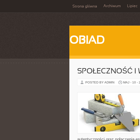
Archiwum
Lipiec
Strona główna
OBIAD
SPOŁECZNOŚĆ I 
POSTED BY ADMIN
MAJ - 10 -
autentyczności oraz połączenia es