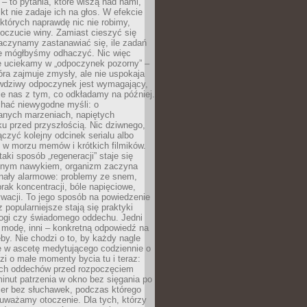
 – to pytania, które wiszą nad nami,
ikt nie zadaje ich na głos. W efekcie
tórych naprawdę nic nie robimy,
poczucie winy. Zamiast cieszyć się
aczynamy zastanawiać się, ile zadań
e mógłbyśmy odhaczyć. Nic więc
e uciekamy w „odpoczynek pozorny” –
óra zajmuje zmysły, ale nie uspokaja
wdziwy odpoczynek jest wymagający,
je nas z tym, co odkładamy na później.
chać niewygodne myśli: o
wanych marzeniach, napiętych
ęku przed przyszłością. Nic dziwnego,
łączyć kolejny odcinek serialu albo
 w morzu memów i krótkich filmików.
taki sposób „regeneracji” staje się
nym nawykiem, organizm zaczyna
nały alarmowe: problemy ze snem,
brak koncentracji, bóle napięciowe,
wacji. To jego sposób na powiedzenie
z popularniejsze stają się praktyki
jogi czy świadomego oddechu. Jedni
 modę, inni – konkretną odpowiedź na
eby. Nie chodzi o to, by każdy nagle
ę w ascetę medytującego codziennie o
zi o małe momenty bycia tu i teraz:
kich oddechów przed rozpoczęciem
minut patrzenia w okno bez sięgania po
cer bez słuchawek, podczas którego
uważamy otoczenie. Dla tych, którzy