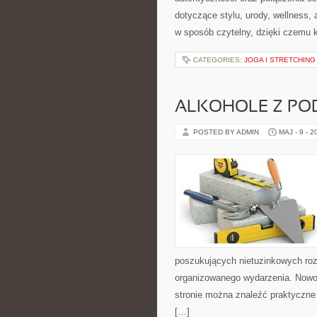
dotyczące stylu, urody, wellness
w sposób czytelny, dzięki czemu 
CATEGORIES:
JOGA I STRETCHING
ALKOHOLE Z PO
POSTED BY ADMIN
MAJ - 9 - 2
poszukujących nietuzinkowych ro
organizowanego wydarzenia. Nowo
stronie można znaleźć praktyczne
[…]