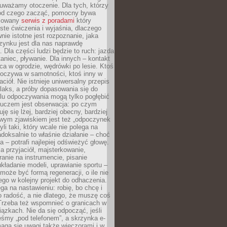
uważamy otoczenie. Dla tych, którzy
 od czego zacząć, pomocny bywa
acowany
serwis z poradami
który
ste ćwiczenia i wyjaśnia, dlaczego
wnie istotne jest rozpoznanie, jaka
zynku jest dla nas naprawdę
. Dla części ludzi będzie to ruch: jazda
taniec, pływanie. Dla innych – kontakt
aca w ogrodzie, wędrówki po lesie. Ktoś
poczywa w samotności, ktoś inny w
ciół. Nie istnieje uniwersalny przepis
elaks, a próby dopasowania się do
ylu odpoczywania mogą tylko pogłębić
Kluczem jest obserwacja: po czym
ję się lżej, bardziej obecny, bardziej
wym zjawiskiem jest też „odpoczynek
li taki, który wcale nie polega na
adoksalnie to właśnie działanie – choć
a – potrafi najlepiej odświeżyć głowę.
a przyjaciół, majsterkowanie,
ranie na instrumencie, pisanie
kładanie modeli, uprawianie sportu –
może być formą regeneracji, o ile nie
go w kolejny projekt do odhaczenia.
ga na nastawieniu: robię, bo chcę i
o radość, a nie dlatego, że muszę coś
Trzeba też wspomnieć o granicach w
iązkach. Nie da się odpocząć, jeśli
śmy „pod telefonem”, a skrzynka e-
aga się uwagi także wieczorami i w