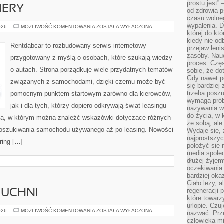
prostu jest” 
IERY
od zdrowia 
czasu wolneg
wypalenia. D
NOWOŚCI
026
MOŻLIWOŚĆ KOMENTOWANIA
ZOSTAŁA WYŁĄCZONA
I
której do kt
PREMIERY
kiedy nie od
Rentdabcar to rozbudowany serwis internetowy
przejaw leni
zasoby. Nau
przygotowany z myślą o osobach, które szukają wiedzy
proces. Czę
o autach. Strona porządkuje wiele przydatnych tematów
sobie, że do
Gdy nawet po
związanych z samochodami, dzięki czemu może być
się bardziej
trzeba poszu
pomocnym punktem startowym zarówno dla kierowców,
wymaga prób
jak i dla tych, którzy dopiero odkrywają świat leasingu
nazywania wł
do życia, w 
a, w którym można znaleźć wskazówki dotyczące różnych
ze sobą, ale 
 poszukiwania samochodu używanego aż po leasing. Nowości
Wydaje się, 
najprostszy
ring […]
położyć się 
media społe
dłużej żyje
oczekiwania
bardziej oka
Ciało leży, 
regeneracji 
KUCHNI
które towar
urlopie. Czuj
ZERO-
026
MOŻLIWOŚĆ KOMENTOWANIA
ZOSTAŁA WYŁĄCZONA
nazwać. Prze
WASTE
człowieka mi
W