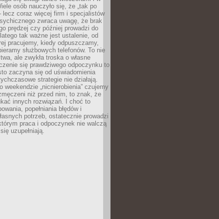
ele osób nauczyło się, że „tak po
– lecz coraz więcej firm i specjalistów
psychicznego zwraca uwagę, że brak
o prędzej czy później prowadzi do
latego tak ważne jest ustalenie, od
órej pracujemy, kiedy odpuszczamy,
bieramy służbowych telefonów. To nie
stwa, ale zwykła troska o własne
czenie się prawdziwego odpoczynku to
sto zaczyna się od uświadomienia
tychczasowe strategie nie działają.
 weekendzie „nicnierobienia” czujemy
 zmęczeni niż przed nim, to znak, że
kać innych rozwiązań. I choć to
owania, popełniania błędów i
asnych potrzeb, ostatecznie prowadzi
którym praca i odpoczynek nie walczą
się uzupełniają.