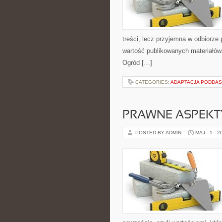
treści, lecz przyjemna w odbiorze 
wartość publikowanych materiałów.
Ogród […]
CATEGORIES:
ADAPTACJA PODDAS
PRAWNE ASPEKT
POSTED BY ADMIN
MAJ - 1 - 2