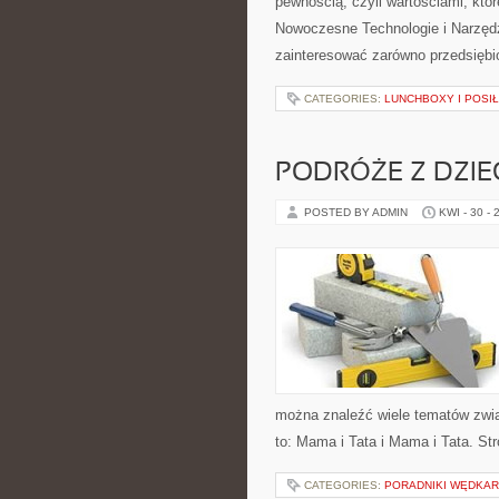
pewnością, czyli wartościami, któ
Nowoczesne Technologie i Narzędz
zainteresować zarówno przedsiębior
CATEGORIES:
LUNCHBOXY I POSIŁ
PODRÓŻE Z DZIE
POSTED BY ADMIN
KWI - 30 - 
można znaleźć wiele tematów zwią
to: Mama i Tata i Mama i Tata. St
CATEGORIES:
PORADNIKI WĘDKAR