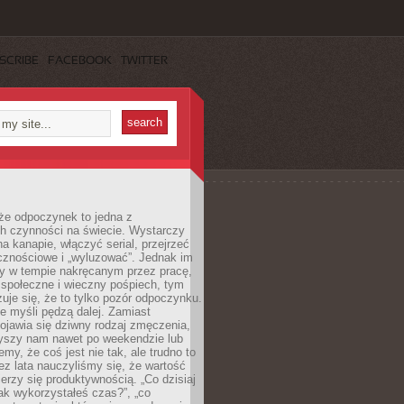
SCRIBE
FACEBOOK
TWITTER
że odpoczynek to jedna z
ch czynności na świecie. Wystarczy
na kanapie, włączyć serial, przejrzeć
cznościowe i „wyluzować”. Jednak im
my w tempie nakręcanym przez pracę,
 społeczne i wieczny pośpiech, tym
zuje się, że to tylko pozór odpoczynku.
ale myśli pędzą dalej. Zamiast
pojawia się dziwny rodzaj zmęczenia,
zyszy nam nawet po weekendzie lub
emy, że coś jest nie tak, ale trudno to
z lata nauczyliśmy się, że wartość
erzy się produktywnością. „Co dzisiaj
„jak wykorzystałeś czas?”, „co