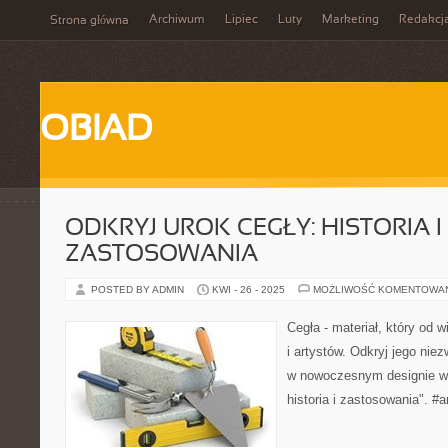
Archiwum
Lipiec
Luty
Marketing
Redakcj
Strona główna
OBIAD
ODKRYJ UROK CEGŁY: HISTORIA I
ZASTOSOWANIA
POSTED BY ADMIN
KWI - 26 - 2025
MOŻLIWOŚĆ KOMENTOWA
Cegła - materiał, który od 
i artystów. Odkryj jego niez
w nowoczesnym designie w a
historia i zastosowania". #a