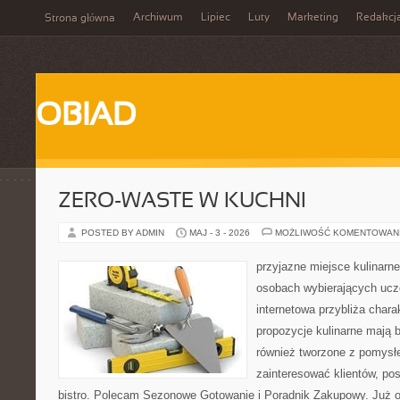
Archiwum
Lipiec
Luty
Marketing
Redakcj
Strona główna
OBIAD
ZERO-WASTE W KUCHNI
POSTED BY ADMIN
MAJ - 3 - 2026
MOŻLIWOŚĆ KOMENTOWAN
przyjazne miejsce kulinarne 
osobach wybierających ucz
internetowa przybliża chara
propozycje kulinarne mają b
również tworzone z pomysłe
zainteresować klientów, p
bistro. Polecam Sezonowe Gotowanie i Poradnik Zakupowy. Już o