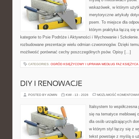
wskazówek, w którym użytk
merytoryczne artykuły doty
psem. To miejsce dla odpo
którym praktyka łączą się 
kategorie to Psie Podróże i Aktywności i Wychowanie i Szkolenie
rozbudowane prezentacje wielu odmian czworonogów. Dzięki temu
możliwość porównać cechy poszczególnych psów. Opisy […]
CATEGORIES:
OGRÓD KSIĘŻYCOWY I UPRAWA WEDŁUG FAZ KSIĘŻYCA
DIY I RENOWACJE
POSTED BY ADMIN
KWI - 13 - 2026
MOŻLIWOŚĆ KOMENTOWA
Italsystem to współczesna p
się na tematyce meblowej 
dla osób urządzających dom
w którym styl łączy się z 
tekst powstaje z myślą o u