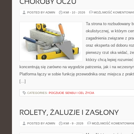
CHOROBY OCZU
POSTED BY ADMIN
KWI - 10 - 2026
MOŻLIWOŚĆ KOMENTOWA
Ta strona to rozbudowany 
okulistycznej, w którym cen
zagadnienia związane z pra
oraz eksperta od doboru ro
pierwszy rzut oka widać, że 
którzy chcą lepiej rozumieć
koncentrują się zarówno na wygodzie patrzenia, jak i na wczes
Platforma łączy w sobie funkcję przewodnika oraz miejsca z pra
[…]
CATEGORIES:
POCZUCIE SENSU I CEL ŻYCIA
ROLETY, ŻALUZJE I ZASŁONY
POSTED BY ADMIN
KWI - 9 - 2026
MOŻLIWOŚĆ KOMENTOWAN