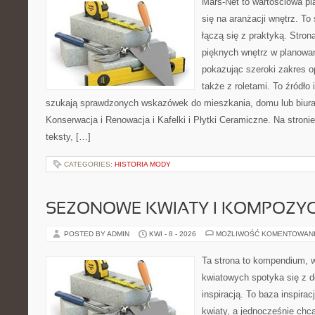
Mars-Net to wartościowa pla
się na aranżacji wnętrz. To 
łączą się z praktyką. Stro
pięknych wnętrz w planowan
pokazując szeroki zakres o
także z roletami. To źródło i
szukają sprawdzonych wskazówek do mieszkania, domu lub biura
Konserwacja i Renowacja i Kafelki i Płytki Ceramiczne. Na stron
teksty, […]
CATEGORIES:
HISTORIA MODY
SEZONOWE KWIATY I KOMPOZYC
POSTED BY ADMIN
KWI - 8 - 2026
MOŻLIWOŚĆ KOMENTOWAN
Ta strona to kompendium, 
kwiatowych spotyka się z d
inspiracją. To baza inspirac
kwiaty, a jednocześnie chcą