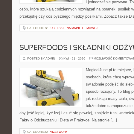
i jednocześnie pożywna. T
osób, które szukają codziennych rozwiązań na poranek, posiłek w 
przekąskę czy coś pysznego między posiłkami. Zobacz także Dla 
CATEGORIES:
LUBELSKIE NA MAPIE FILMOWEJ
SUPERFOODS I SKŁADNIKI ODŻ
POSTED BY ADMIN
KWI - 21 - 2026
MOŻLIWOŚĆ KOMENTOWA
MagicalJune.pl to miejsce, 
osobach, które chcą wprow
świadomie podejść do siebi
sposób rozsądny. To blog 
jak redukcja masy ciała, ś
także dobre samopoczucie. 
aby jeść lepiej, żyć lżej i czuć się pewniej, znajdzie tutaj wartośc
Fakty o Odchudzaniu i Dieta w Praktyce. Na stronie […]
CATEGORIES:
PRZETWORY