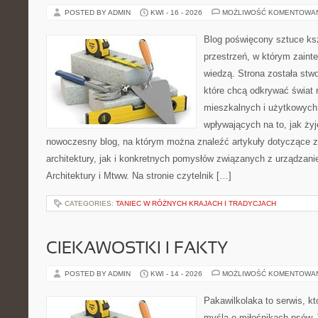
POSTED BY ADMIN
KWI - 16 - 2026
MOŻLIWOŚĆ KOMENTOWA
Blog poświęcony sztuce ksz
przestrzeń, w którym zaint
wiedzą. Strona została stw
które chcą odkrywać świat re
mieszkalnych i użytkowych,
wpływających na to, jak ży
nowoczesny blog, na którym można znaleźć artykuły dotyczące z
architektury, jak i konkretnych pomysłów związanych z urządzan
Architektury i Mtww. Na stronie czytelnik […]
CATEGORIES:
TANIEC W RÓŻNYCH KRAJACH I TRADYCJACH
CIEKAWOSTKI I FAKTY
POSTED BY ADMIN
KWI - 14 - 2026
MOŻLIWOŚĆ KOMENTOWA
Pakawilkolaka to serwis, kt
myślą o miłośnikach psów. 