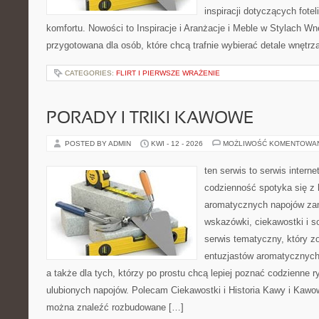
inspiracji dotyczących fote
komfortu. Nowości to Inspiracje i Aranżacje i Meble w Stylach Wn
przygotowana dla osób, które chcą trafnie wybierać detale wnętrz
CATEGORIES:
FLIRT I PIERWSZE WRAŻENIE
PORADY I TRIKI KAWOWE
POSTED BY ADMIN
KWI - 12 - 2026
MOŻLIWOŚĆ KOMENTOWA
ten serwis to serwis intern
codzienność spotyka się z 
aromatycznych napojów zam
wskazówki, ciekawostki i s
serwis tematyczny, który zo
entuzjastów aromatycznych n
a także dla tych, którzy po prostu chcą lepiej poznać codzienne 
ulubionych napojów. Polecam Ciekawostki i Historia Kawy i Kawo
można znaleźć rozbudowane […]