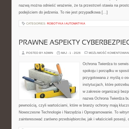
nazwą można odnieść wrażenie, że ta przestrzeń stawia na prost
podejściem do jedzenia. To nie jest przypadkowa […]
CATEGORIES:
ROBOTYKA I AUTOMATYKA
PRAWNE ASPEKTY CYBERBEZPI
POSTED BY ADMIN
MAJ - 1 - 2026
MOŻLIWOŚĆ KOMENTOWAN
Ochrona Twierdza to serwis
spokoju i porządku w sposó
przygotowana z myślą o oso
instytucjach, które potrze
w zakresie organizacji bez
nazwa Ochrona Twierdza bu
pewnością, czyli wartościami, które w branży ochrony mają klucz
Nowoczesne Technologie i Narzędzia i Oprogramowanie. To witry
zainteresować zarówno przedsiębiorców, jak i właścicieli posesji, 