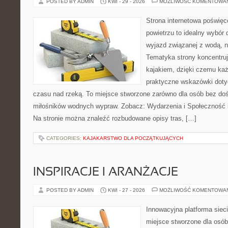
POSTED BY ADMIN
KWI - 29 - 2026
MOŻLIWOŚĆ KOMENTOWA
Strona internetowa poświęc
powietrzu to idealny wybór 
wyjazd związanej z wodą, n
Tematyka strony koncentruj
kajakiem, dzięki czemu ka
praktyczne wskazówki doty
czasu nad rzeką. To miejsce stworzone zarówno dla osób bez dośw
miłośników wodnych wypraw. Zobacz: Wydarzenia i Społeczność i
Na stronie można znaleźć rozbudowane opisy tras, […]
CATEGORIES:
KAJAKARSTWO DLA POCZĄTKUJĄCYCH
INSPIRACJE I ARANŻACJE
POSTED BY ADMIN
KWI - 27 - 2026
MOŻLIWOŚĆ KOMENTOWA
Innowacyjna platforma sie
miejsce stworzone dla osób