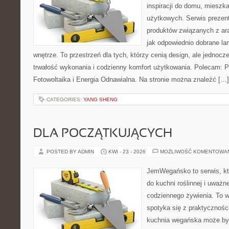
inspiracji do domu, mieszka
użytkowych. Serwis prezen
produktów związanych z ara
jak odpowiednio dobrane la
wnętrze. To przestrzeń dla tych, którzy cenią design, ale jednoc
trwałość wykonania i codzienny komfort użytkowania. Polecam: Po
Fotowoltaika i Energia Odnawialna. Na stronie można znaleźć […]
CATEGORIES:
YANG SHENG
DLA POCZĄTKUJĄCYCH
POSTED BY ADMIN
KWI - 23 - 2026
MOŻLIWOŚĆ KOMENTOWA
JemWegańsko to serwis, któ
do kuchni roślinnej i uważn
codziennego żywienia. To wi
spotyka się z praktyczności
kuchnia wegańska może być 