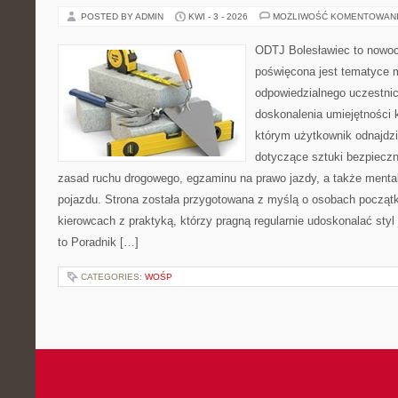
POSTED BY ADMIN
KWI - 3 - 2026
MOŻLIWOŚĆ KOMENTOWAN
ODTJ Bolesławiec to nowoc
poświęcona jest tematyce m
odpowiedzialnego uczestni
doskonalenia umiejętności 
którym użytkownik odnajdz
dotyczące sztuki bezpiecz
zasad ruchu drogowego, egzaminu na prawo jazdy, a także mental
pojazdu. Strona została przygotowana z myślą o osobach początk
kierowcach z praktyką, którzy pragną regularnie udoskonalać styl 
to Poradnik […]
CATEGORIES:
WOŚP