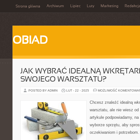
Archiwum
Lipiec
Luty
Marketing
Redakcj
Strona główna
OBIAD
JAK WYBRAĆ IDEALNĄ WKRĘTAR
SWOJEGO WARSZTATU?
POSTED BY ADMIN
LUT - 22 - 2025
MOŻLIWOŚĆ KOMENTOWA
Chcesz znaleźć idealną wk
warsztatu, ale nie wiesz 
artykule podpowiadamy, na
wyborze sprzętu, aby spro
oczekiwaniom i potrzebom.