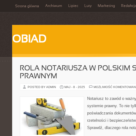
Archiwum
Lipiec
Luty
Marketing
Redakcj
Strona główna
OBIAD
ROLA NOTARIUSZA W POLSKIM 
PRAWNYM
POSTED BY ADMIN
MAJ - 8 - 2025
MOŻLIWOŚĆ KOMENTOWAN
Notariusz to zawód o ważn
systemie prawny. To nie ty
poświadczania dokumentów,
rzetelności i bezpieczeństw
Sprawdź, dlaczego rola notar