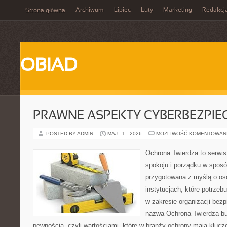
Archiwum
Lipiec
Luty
Marketing
Redakcj
Strona główna
OBIAD
PRAWNE ASPEKTY CYBERBEZPI
POSTED BY ADMIN
MAJ - 1 - 2026
MOŻLIWOŚĆ KOMENTOWAN
Ochrona Twierdza to serwis
spokoju i porządku w sposó
przygotowana z myślą o oso
instytucjach, które potrze
w zakresie organizacji bez
nazwa Ochrona Twierdza bu
pewnością, czyli wartościami, które w branży ochrony mają klucz