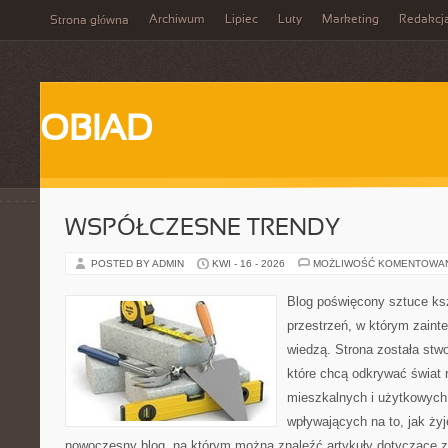
Archiwum
Lipiec
Luty
Marketing
Redakcj
Strona główna
OBIAD
WSPÓŁCZESNE TRENDY
POSTED BY ADMIN
KWI - 16 - 2026
MOŻLIWOŚĆ KOMENTOWA
Blog poświęcony sztuce ksz
przestrzeń, w którym zaint
wiedzą. Strona została stw
które chcą odkrywać świat re
mieszkalnych i użytkowych,
wpływających na to, jak ży
nowoczesny blog, na którym można znaleźć artykuły dotyczące z