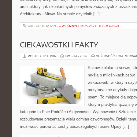
architektury, jak i konkretnych pomysłów związanych z urządzan
Architektury i Mtww. Na stronie czytelnik […]
CATEGORIES:
TANIEC W RÓŻNYCH KRAJACH I TRADYCJACH
CIEKAWOSTKI I FAKTY
POSTED BY ADMIN
KWI - 14 - 2026
MOŻLIWOŚĆ KOMENTOWA
Pakawilkolaka to serwis, kt
myślą o miłośnikach psów. 
wskazówek, w którym użytk
merytoryczne artykuły doty
psem. To miejsce dla odpo
którym praktyka łączą się 
kategorie to Psie Podróże i Aktywności i Wychowanie i Szkolenie
rozbudowane prezentacje wielu odmian czworonogów. Dzięki temu
możliwość porównać cechy poszczególnych psów. Opisy […]