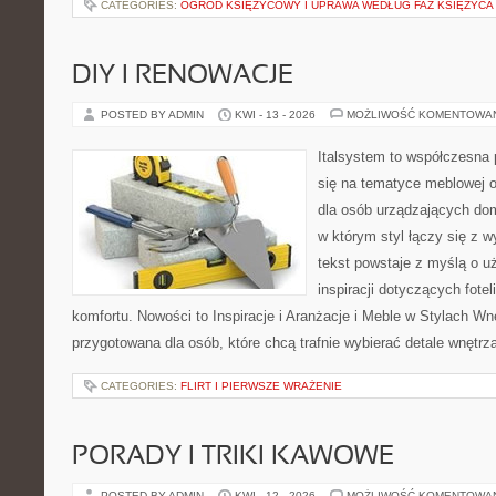
CATEGORIES:
OGRÓD KSIĘŻYCOWY I UPRAWA WEDŁUG FAZ KSIĘŻYCA
DIY I RENOWACJE
POSTED BY ADMIN
KWI - 13 - 2026
MOŻLIWOŚĆ KOMENTOWA
Italsystem to współczesna p
się na tematyce meblowej 
dla osób urządzających dom
w którym styl łączy się z 
tekst powstaje z myślą o u
inspiracji dotyczących fote
komfortu. Nowości to Inspiracje i Aranżacje i Meble w Stylach Wn
przygotowana dla osób, które chcą trafnie wybierać detale wnętrz
CATEGORIES:
FLIRT I PIERWSZE WRAŻENIE
PORADY I TRIKI KAWOWE
POSTED BY ADMIN
KWI - 12 - 2026
MOŻLIWOŚĆ KOMENTOWA