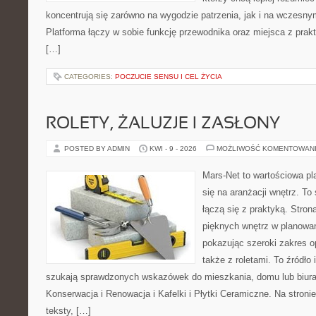
koncentrują się zarówno na wygodzie patrzenia, jak i na wczes
Platforma łączy w sobie funkcję przewodnika oraz miejsca z pra
[…]
CATEGORIES:
POCZUCIE SENSU I CEL ŻYCIA
ROLETY, ŻALUZJE I ZASŁONY
POSTED BY ADMIN
KWI - 9 - 2026
MOŻLIWOŚĆ KOMENTOWAN
Mars-Net to wartościowa pla
się na aranżacji wnętrz. To 
łączą się z praktyką. Stro
pięknych wnętrz w planowan
pokazując szeroki zakres o
także z roletami. To źródło i
szukają sprawdzonych wskazówek do mieszkania, domu lub biura
Konserwacja i Renowacja i Kafelki i Płytki Ceramiczne. Na stron
teksty, […]