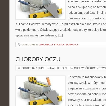
koncentruje się na restaura
Serwis skupia się na temat
jedzeniem, podróżami kulina
ciekawostkami z branży. Zo
Kulinarne Podróże Tematyczne. To przestrzeń dla osób, które ch
wielu poziomach. Odwiedzający znajdzie tutaj nie tylko opisy lokal
spojrzenie na kulturę jedzenia, […]
CATEGORIES:
LUNCHBOXY I POSIŁKI DO PRACY
CHOROBY OCZU
POSTED BY ADMIN
KWI - 10 - 2026
MOŻLIWOŚĆ KOMENTOWA
Ta strona to rozbudowany 
okulistycznej, w którym cen
zagadnienia związane z pra
oraz eksperta od doboru ro
pierwszy rzut oka widać, że 
którzy chcą lepiej rozumieć