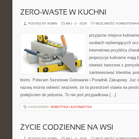
ZERO-WASTE W KUCHNI
POSTED BY ADMIN
MAJ - 3 - 2026
MOŻLIWOŚĆ KOMENTOWAN
przyjazne miejsce kulinarne 
osobach wybierających ucz
internetowa przybliża chara
propozycje kulinarne mają b
również tworzone z pomysłe
zainteresować klientów, p
bistro. Polecam Sezonowe Gotowanie i Poradnik Zakupowy. Już o
nazwą można odnieść wrażenie, że ta przestrzeń stawia na prost
podejściem do jedzenia. To nie jest przypadkowa […]
CATEGORIES:
ROBOTYKA I AUTOMATYKA
ŻYCIE CODZIENNE NA WSI
POSTED BY ADMIN
MAJ - 3 - 2026
MOŻLIWOŚĆ KOMENTOWAN