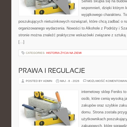
Serwis skupia się na budo
wspomnień, dzięki którym 
wyjątkowego charakteru. To
poszukujących nietuzinkowych rozwiązań, które chcą zadbać o 
organizowanego wydarzenia. Nowości to Alkohole z Podróży i S
stronie można znaleźć praktyczne wskazówki związane z sztuką p
[…]
CATEGORIES:
HISTORIA ŻYCIA NA ZIEMI
PRAWA I REGULACJE
POSTED BY ADMIN
MAJ - 8 - 2026
MOŻLIWOŚĆ KOMENTOWAN
internetowy sklep Feniks t
osób, które cenią wysoką j
zakupów oraz szybkie zak
domu. Strona została przy
użytkownikach poszukującyc
zakupowych, które sprawdz