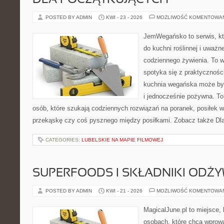
DLA POCZĄTKUJĄCYCH
POSTED BY ADMIN
KWI - 23 - 2026
MOŻLIWOŚĆ KOMENTOWA
JemWegańsko to serwis, któ
do kuchni roślinnej i uważn
codziennego żywienia. To wi
spotyka się z praktyczności
kuchnia wegańska może być 
i jednocześnie pożywna. T
osób, które szukają codziennych rozwiązań na poranek, posiłek w 
przekąskę czy coś pysznego między posiłkami. Zobacz także Dla 
CATEGORIES:
LUBELSKIE NA MAPIE FILMOWEJ
SUPERFOODS I SKŁADNIKI ODŻ
POSTED BY ADMIN
KWI - 21 - 2026
MOŻLIWOŚĆ KOMENTOWA
MagicalJune.pl to miejsce, 
osobach, które chcą wprow