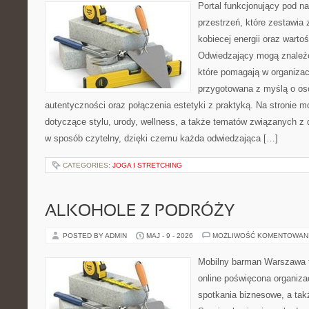
Portal funkcjonujący pod 
przestrzeń, które zestawia 
kobiecej energii oraz wart
Odwiedzający mogą znaleźć 
które pomagają w organizacj
przygotowana z myślą o oso
autentyczności oraz połączenia estetyki z praktyką. Na stronie 
dotyczące stylu, urody, wellness, a także tematów związanych z
w sposób czytelny, dzięki czemu każda odwiedzająca […]
CATEGORIES:
JOGA I STRETCHING
ALKOHOLE Z PODRÓŻY
POSTED BY ADMIN
MAJ - 9 - 2026
MOŻLIWOŚĆ KOMENTOWAN
Mobilny barman Warszawa t
online poświęcona organizac
spotkania biznesowe, a tak