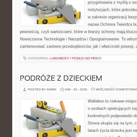
przygotowana z myślą o oso
instytucjach, które potrze
w zakresie organizacji bez
nazwa Ochrona Twierdza bu
pewnością, czyli wartościami, które w branży ochrony mają klucz
Nowoczesne Technologie i Narzędzia i Oprogramowanie. To witry
zainteresować zarówno przedsiębiorców, jak i właścicieli posesji, 
CATEGORIES:
LUNCHBOXY I POSIŁKI DO PRACY
PODRÓŻE Z DZIECKIEM
POSTED BY ADMIN
KWI - 30 - 2026
MOŻLIWOŚĆ KOMENTOWA
Wallaboo to ciekawe miejsc
o osobach opiekujących się
konkretnych podpowiedzi d
Strona skupia się na tym, 
latach życia dziecka jest 