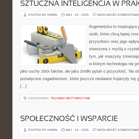
SZTUCZNA INTELIGENCJA W PRA
POSTED BY ADMIN
MAJ - 20 - 2026
MOŻLIWOŚĆ KOMENTOWA
Augmentyka to inspirująca p
osób, które chcą lepiej zro
przyszłości oraz jego wpływ
stworzona z myślą o czyteln
tym, jak maszyny zmieniają
w którym technologia nie je
jako suchy zbiór faktów, ale jako źródło pytań o przyszłość. Na s
poświęcone zagadnieniom, które jeszcze niedawno kojarzyły się gł
[…]
CATEGORIES:
TECHNIKI MOTYWACYJNE
SPOŁECZNOŚĆ I WSPARCIE
POSTED BY ADMIN
MAJ - 10 - 2026
MOŻLIWOŚĆ KOMENTOWA