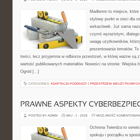
Madlennn to miejsce, które
stylowy punkt w sieci dla 
wskazówek. Już sama nazwa
czymś wyrazistym, dlatego
uwagę użytkowników, którzy
prezentowania tematów. To 
treści, lecz przyjemna w odbiorze przestrzeń, w której ważne są z
wartość publikowanych materiałów. Nowości na stronie: Wiejska In
Ogród […]
CATEGORIES:
ADAPTACJA PODDASZY I PRZESTRZENI NIEUŻYTKOWYC
PRAWNE ASPEKTY CYBERBEZPI
POSTED BY ADMIN
MAJ - 1 - 2026
MOŻLIWOŚĆ KOMENTOWAN
Ochrona Twierdza to serwis
spokoju i porządku w sposó