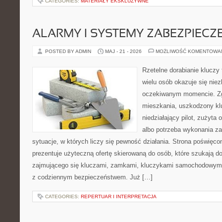
CATEGORIES:
MATERIAŁY EKSKLUZYWNE
ALARMY I SYSTEMY ZABEZPIECZ
POSTED BY ADMIN
MAJ - 21 - 2026
MOŻLIWOŚĆ KOMENTOWA
Rzetelne dorabianie kluczy 
wielu osób okazuje się nie
oczekiwanym momencie. Zg
mieszkania, uszkodzony k
niedziałający pilot, zużyt
albo potrzeba wykonania z
sytuacje, w których liczy się pewność działania. Strona poświęco
prezentuje użyteczną ofertę skierowaną do osób, które szukają 
zajmującego się kluczami, zamkami, kluczykami samochodowymi
z codziennym bezpieczeństwem. Już […]
CATEGORIES:
REPERTUAR I INTERPRETACJA