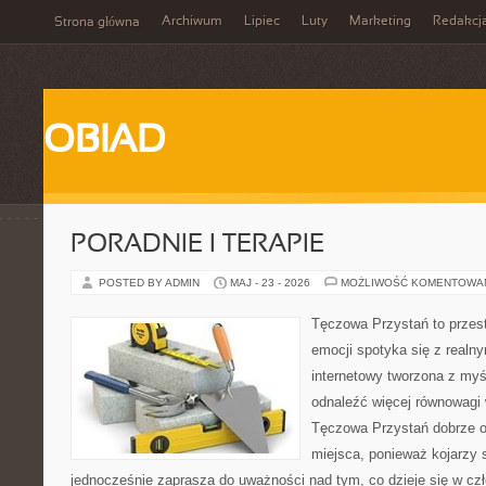
Archiwum
Lipiec
Luty
Marketing
Redakcj
Strona główna
OBIAD
PORADNIE I TERAPIE
POSTED BY ADMIN
MAJ - 23 - 2026
MOŻLIWOŚĆ KOMENTOWA
Tęczowa Przystań to przes
emocji spotyka się z realn
internetowy tworzona z myś
odnaleźć więcej równowagi
Tęczowa Przystań dobrze o
miejsca, ponieważ kojarzy s
jednocześnie zaprasza do uważności nad tym, co dzieje się w cz