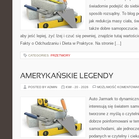
świadomie podejść do siebi
sposób rozsądny. To blog 
jak redukcja masy ciała, ś
także dobre samopoczucie. 
aby jeść lepiej, żyć lżej i czuć się pewniej, znajdzie tutaj wartośc
Fakty o Odchudzaniu i Dieta w Praktyce. Na stronie […]
CATEGORIES:
PRZETWORY
AMERYKAŃSKIE LEGENDY
POSTED BY ADMIN
KWI - 20 - 2026
MOŻLIWOŚĆ KOMENTOWA
Auto Jarmark to dynamiczna
interesują się światem sa
tworzone z myślą o czyteln
dobrze poinformowani w te
samochodami, ale jednocześ
podanych w czytelny i ciek