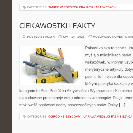
CATEGORIES:
TANIEC W RÓŻNYCH KRAJACH I TRADYCJACH
CIEKAWOSTKI I FAKTY
POSTED BY ADMIN
KWI - 14 - 2026
MOŻLIWOŚĆ KOMENTOWA
Pakawilkolaka to serwis, kt
myślą o miłośnikach psów. 
wskazówek, w którym użytk
merytoryczne artykuły doty
psem. To miejsce dla odpo
którym praktyka łączą się 
kategorie to Psie Podróże i Aktywności i Wychowanie i Szkolenie
rozbudowane prezentacje wielu odmian czworonogów. Dzięki temu
możliwość porównać cechy poszczególnych psów. Opisy […]
CATEGORIES:
OGRÓD KSIĘŻYCOWY I UPRAWA WEDŁUG FAZ KSIĘŻYCA