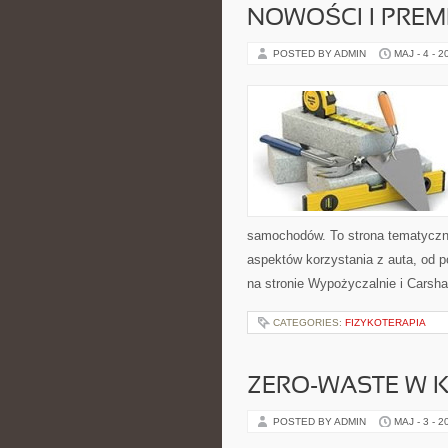
NOWOŚCI I PREM
POSTED BY ADMIN
MAJ - 4 - 2
samochodów. To strona tematyczn
aspektów korzystania z auta, od
na stronie Wypożyczalnie i Carsha
CATEGORIES:
FIZYKOTERAPIA
ZERO-WASTE W 
POSTED BY ADMIN
MAJ - 3 - 2