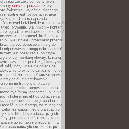
 od czego zacząć, pomocny bywa
acowany
serwis z poradami
który
ste ćwiczenia i wyjaśnia, dlaczego
wnie istotne jest rozpoznanie, jaka
zynku jest dla nas naprawdę
. Dla części ludzi będzie to ruch: jazda
taniec, pływanie. Dla innych – kontakt
aca w ogrodzie, wędrówki po lesie. Ktoś
poczywa w samotności, ktoś inny w
ciół. Nie istnieje uniwersalny przepis
elaks, a próby dopasowania się do
ylu odpoczywania mogą tylko pogłębić
Kluczem jest obserwacja: po czym
ję się lżej, bardziej obecny, bardziej
wym zjawiskiem jest też „odpoczynek
li taki, który wcale nie polega na
adoksalnie to właśnie działanie – choć
a – potrafi najlepiej odświeżyć głowę.
a przyjaciół, majsterkowanie,
ranie na instrumencie, pisanie
kładanie modeli, uprawianie sportu –
może być formą regeneracji, o ile nie
go w kolejny projekt do odhaczenia.
ga na nastawieniu: robię, bo chcę i
o radość, a nie dlatego, że muszę coś
Trzeba też wspomnieć o granicach w
iązkach. Nie da się odpocząć, jeśli
śmy „pod telefonem”, a skrzynka e-
aga się uwagi także wieczorami i w
ele osób nauczyło się, że „tak po