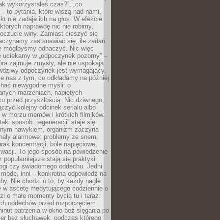
„jak wykorzystałeś czas?”, „co
 – to pytania, które wiszą nad nami,
ikt nie zadaje ich na głos. W efekcie
tórych naprawdę nic nie robimy,
poczucie winy. Zamiast cieszyć się
aczynamy zastanawiać się, ile zadań
e mógłbyśmy odhaczyć. Nic więc
e uciekamy w „odpoczynek pozorny” –
óra zajmuje zmysły, ale nie uspokaja
wdziwy odpoczynek jest wymagający,
je nas z tym, co odkładamy na później.
chać niewygodne myśli: o
wanych marzeniach, napiętych
ęku przed przyszłością. Nic dziwnego,
łączyć kolejny odcinek serialu albo
 w morzu memów i krótkich filmików.
taki sposób „regeneracji” staje się
nym nawykiem, organizm zaczyna
nały alarmowe: problemy ze snem,
brak koncentracji, bóle napięciowe,
wacji. To jego sposób na powiedzenie
z popularniejsze stają się praktyki
jogi czy świadomego oddechu. Jedni
 modę, inni – konkretną odpowiedź na
eby. Nie chodzi o to, by każdy nagle
ę w ascetę medytującego codziennie o
zi o małe momenty bycia tu i teraz:
kich oddechów przed rozpoczęciem
minut patrzenia w okno bez sięgania po
cer bez słuchawek, podczas którego