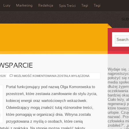
Luty
Marketing
Redakcja
Tagi
Tagi
Spis Treści
SUB
WSPARCIE
Wydaje się, 
najprostszy
SPOŁECZNOŚĆ
 2026
MOŻLIWOŚĆ KOMENTOWANIA
ZOSTAŁA WYŁĄCZONA
położyć się 
I
media społe
WSPARCIE
dłużej żyje
Portal funkcjonujący pod nazwą Olga Komorowska to
oczekiwania
przestrzeń, które zestawia zamiłowanie do stylu życia,
bardziej oka
Ciało leży, 
kobiecej energii oraz wartościowych wskazówek.
regeneracji 
Odwiedzający mogą znaleźć tutaj różnorodne treści,
które towar
urlopie. Czuj
które pomagają w organizacji dnia. Witryna została
nazwać. Prze
człowieka mi
przygotowana z myślą o osobach, które cenią
zrobiłeś?”, 
tetyki z praktyką. Na stronie można znaleźć teksty