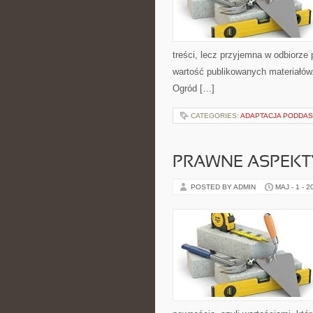
treści, lecz przyjemna w odbiorze 
wartość publikowanych materiałów.
Ogród […]
CATEGORIES:
ADAPTACJA PODDAS
PRAWNE ASPEKT
POSTED BY ADMIN
MAJ - 1 - 2