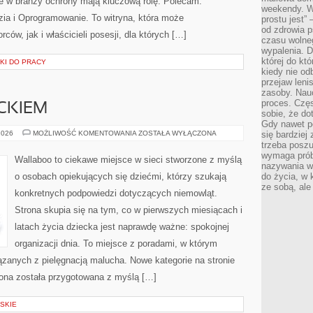
re w branży ochrony mają kluczową rolę. Polecam:
weekendy. Wi
ia i Oprogramowanie. To witryna, która może
prostu jest” 
od zdrowia 
ców, jak i właścicieli posesji, dla których […]
czasu wolneg
wypalenia. D
której do kt
KI DO PRACY
kiedy nie od
przejaw leni
zasoby. Nau
proces. Czę
CKIEM
sobie, że do
Gdy nawet po
PODRÓŻE
2026
MOŻLIWOŚĆ KOMENTOWANIA
ZOSTAŁA WYŁĄCZONA
się bardziej
Z
trzeba poszu
DZIECKIEM
wymaga prób
Wallaboo to ciekawe miejsce w sieci stworzone z myślą
nazywania wł
o osobach opiekujących się dziećmi, którzy szukają
do życia, w 
ze sobą, ale 
konkretnych podpowiedzi dotyczących niemowląt.
Strona skupia się na tym, co w pierwszych miesiącach i
latach życia dziecka jest naprawdę ważne: spokojnej
organizacji dnia. To miejsce z poradami, w którym
zanych z pielęgnacją malucha. Nowe kategorie na stronie
rona została przygotowana z myślą […]
SKIE