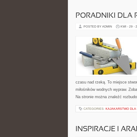
PORADNIKI DLA 
POSTED BY ADMIN
KWI - 29 - 
czasu nad rzeką. To miejsce stwor
miłośników wodnych wypraw. Zobac
Na stronie można znaleźć rozbudo
CATEGORIES:
KAJAKARSTWO DLA
INSPIRACJE I AR