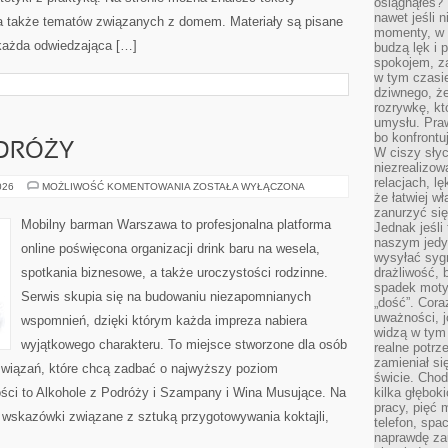
osiągnąłeś?”
nawet jeśli n
, a także tematów związanych z domem. Materiały są pisane
momenty, w k
każda odwiedzająca […]
budzą lęk i 
spokojem, z
w tym czasi
dziwnego, ż
rozrywkę, kt
umysłu. Pra
bo konfrontu
DRÓŻY
W ciszy sły
niezrealizo
relacjach, l
ALKOHOLE
026
MOŻLIWOŚĆ KOMENTOWANIA
ZOSTAŁA WYŁĄCZONA
że łatwiej w
Z
PODRÓŻY
zanurzyć się
Mobilny barman Warszawa to profesjonalna platforma
Jednak jeśli 
naszym jedy
online poświęcona organizacji drink baru na wesela,
wysyłać syg
spotkania biznesowe, a także uroczystości rodzinne.
drażliwość, 
spadek moty
Serwis skupia się na budowaniu niezapomnianych
„dość”. Cora
uważności, 
wspomnień, dzięki którym każda impreza nabiera
widzą w tym
wyjątkowego charakteru. To miejsce stworzone dla osób
realne potrz
zamieniał si
związań, które chcą zadbać o najwyższy poziom
świcie. Chod
ści to Alkohole z Podróży i Szampany i Wina Musujące. Na
kilka głębo
pracy, pięć 
 wskazówki związane z sztuką przygotowywania koktajli,
telefon, spa
naprawdę za