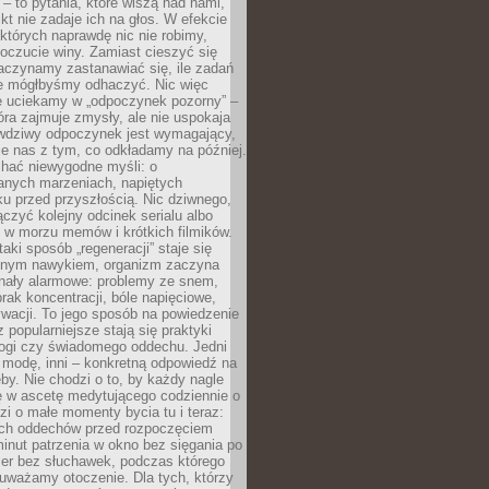
 – to pytania, które wiszą nad nami,
ikt nie zadaje ich na głos. W efekcie
tórych naprawdę nic nie robimy,
poczucie winy. Zamiast cieszyć się
aczynamy zastanawiać się, ile zadań
e mógłbyśmy odhaczyć. Nic więc
e uciekamy w „odpoczynek pozorny” –
óra zajmuje zmysły, ale nie uspokaja
wdziwy odpoczynek jest wymagający,
je nas z tym, co odkładamy na później.
chać niewygodne myśli: o
wanych marzeniach, napiętych
ęku przed przyszłością. Nic dziwnego,
łączyć kolejny odcinek serialu albo
 w morzu memów i krótkich filmików.
taki sposób „regeneracji” staje się
nym nawykiem, organizm zaczyna
nały alarmowe: problemy ze snem,
brak koncentracji, bóle napięciowe,
wacji. To jego sposób na powiedzenie
z popularniejsze stają się praktyki
jogi czy świadomego oddechu. Jedni
 modę, inni – konkretną odpowiedź na
eby. Nie chodzi o to, by każdy nagle
ę w ascetę medytującego codziennie o
zi o małe momenty bycia tu i teraz:
kich oddechów przed rozpoczęciem
minut patrzenia w okno bez sięgania po
cer bez słuchawek, podczas którego
uważamy otoczenie. Dla tych, którzy