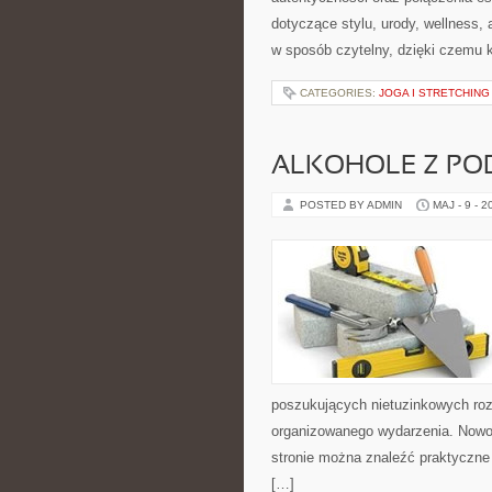
dotyczące stylu, urody, wellness
w sposób czytelny, dzięki czemu 
CATEGORIES:
JOGA I STRETCHING
ALKOHOLE Z PO
POSTED BY ADMIN
MAJ - 9 - 2
poszukujących nietuzinkowych ro
organizowanego wydarzenia. Nowo
stronie można znaleźć praktyczne
[…]