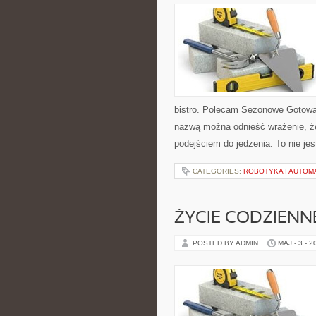
bistro. Polecam Sezonowe Gotowan
nazwą można odnieść wrażenie, że
podejściem do jedzenia. To nie je
CATEGORIES:
ROBOTYKA I AUTOM
ŻYCIE CODZIENN
POSTED BY ADMIN
MAJ - 3 - 2