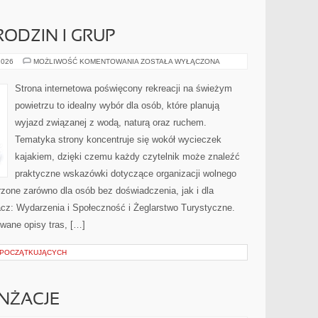
RODZIN I GRUP
PORADNIKI
2026
MOŻLIWOŚĆ KOMENTOWANIA
ZOSTAŁA WYŁĄCZONA
DLA
RODZIN
I
Strona internetowa poświęcony rekreacji na świeżym
GRUP
powietrzu to idealny wybór dla osób, które planują
wyjazd związanej z wodą, naturą oraz ruchem.
Tematyka strony koncentruje się wokół wycieczek
kajakiem, dzięki czemu każdy czytelnik może znaleźć
praktyczne wskazówki dotyczące organizacji wolnego
zone zarówno dla osób bez doświadczenia, jak i dla
z: Wydarzenia i Społeczność i Żeglarstwo Turystyczne.
wane opisy tras, […]
 POCZĄTKUJĄCYCH
ANŻACJE