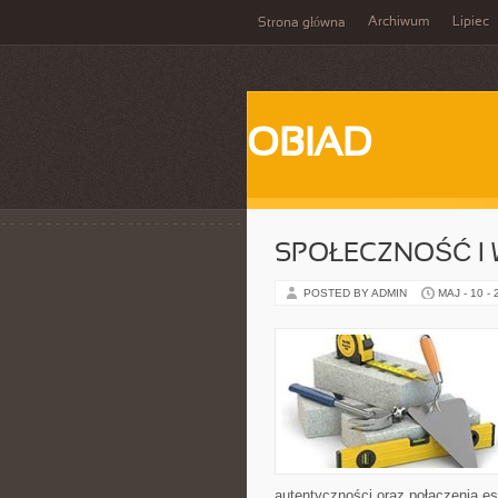
Archiwum
Lipiec
Strona główna
OBIAD
SPOŁECZNOŚĆ I 
POSTED BY ADMIN
MAJ - 10 -
autentyczności oraz połączenia es