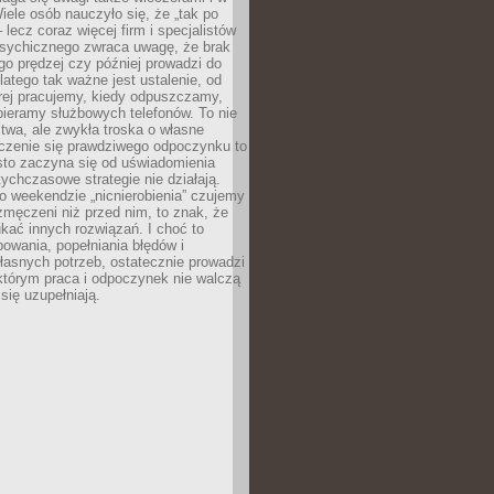
ele osób nauczyło się, że „tak po
– lecz coraz więcej firm i specjalistów
psychicznego zwraca uwagę, że brak
o prędzej czy później prowadzi do
latego tak ważne jest ustalenie, od
órej pracujemy, kiedy odpuszczamy,
bieramy służbowych telefonów. To nie
stwa, ale zwykła troska o własne
czenie się prawdziwego odpoczynku to
sto zaczyna się od uświadomienia
tychczasowe strategie nie działają.
 weekendzie „nicnierobienia” czujemy
 zmęczeni niż przed nim, to znak, że
kać innych rozwiązań. I choć to
owania, popełniania błędów i
asnych potrzeb, ostatecznie prowadzi
którym praca i odpoczynek nie walczą
się uzupełniają.