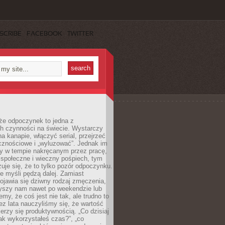
SCRIBE
FACEBOOK
TWITTER
że odpoczynek to jedna z
ch czynności na świecie. Wystarczy
na kanapie, włączyć serial, przejrzeć
cznościowe i „wyluzować”. Jednak im
my w tempie nakręcanym przez pracę,
 społeczne i wieczny pośpiech, tym
zuje się, że to tylko pozór odpoczynku.
ale myśli pędzą dalej. Zamiast
pojawia się dziwny rodzaj zmęczenia,
zyszy nam nawet po weekendzie lub
emy, że coś jest nie tak, ale trudno to
z lata nauczyliśmy się, że wartość
erzy się produktywnością. „Co dzisiaj
„jak wykorzystałeś czas?”, „co