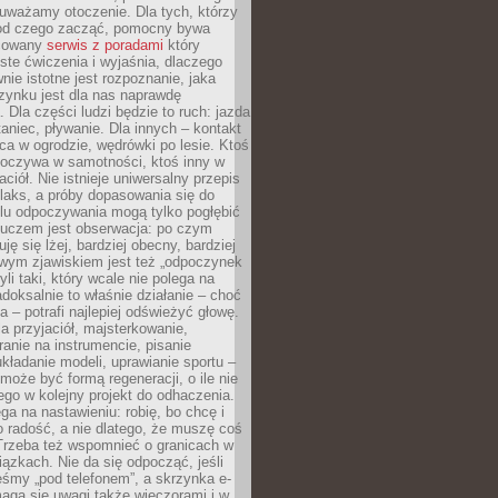
uważamy otoczenie. Dla tych, którzy
 od czego zacząć, pomocny bywa
acowany
serwis z poradami
który
ste ćwiczenia i wyjaśnia, dlaczego
wnie istotne jest rozpoznanie, jaka
zynku jest dla nas naprawdę
. Dla części ludzi będzie to ruch: jazda
taniec, pływanie. Dla innych – kontakt
aca w ogrodzie, wędrówki po lesie. Ktoś
poczywa w samotności, ktoś inny w
ciół. Nie istnieje uniwersalny przepis
elaks, a próby dopasowania się do
ylu odpoczywania mogą tylko pogłębić
Kluczem jest obserwacja: po czym
ję się lżej, bardziej obecny, bardziej
wym zjawiskiem jest też „odpoczynek
li taki, który wcale nie polega na
adoksalnie to właśnie działanie – choć
a – potrafi najlepiej odświeżyć głowę.
a przyjaciół, majsterkowanie,
ranie na instrumencie, pisanie
kładanie modeli, uprawianie sportu –
może być formą regeneracji, o ile nie
go w kolejny projekt do odhaczenia.
ga na nastawieniu: robię, bo chcę i
o radość, a nie dlatego, że muszę coś
Trzeba też wspomnieć o granicach w
iązkach. Nie da się odpocząć, jeśli
śmy „pod telefonem”, a skrzynka e-
aga się uwagi także wieczorami i w