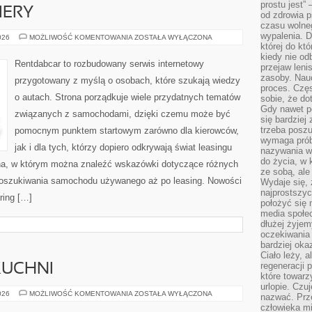
prostu jest” 
IERY
od zdrowia 
czasu wolneg
wypalenia. D
NOWOŚCI
026
MOŻLIWOŚĆ KOMENTOWANIA
ZOSTAŁA WYŁĄCZONA
I
której do kt
PREMIERY
kiedy nie od
Rentdabcar to rozbudowany serwis internetowy
przejaw leni
zasoby. Nau
przygotowany z myślą o osobach, które szukają wiedzy
proces. Czę
o autach. Strona porządkuje wiele przydatnych tematów
sobie, że do
Gdy nawet po
związanych z samochodami, dzięki czemu może być
się bardziej
trzeba poszu
pomocnym punktem startowym zarówno dla kierowców,
wymaga prób
jak i dla tych, którzy dopiero odkrywają świat leasingu
nazywania wł
do życia, w 
a, w którym można znaleźć wskazówki dotyczące różnych
ze sobą, ale 
 poszukiwania samochodu używanego aż po leasing. Nowości
Wydaje się, 
najprostszy
ring […]
położyć się 
media społe
dłużej żyje
oczekiwania
bardziej oka
Ciało leży, 
regeneracji 
KUCHNI
które towar
urlopie. Czuj
ZERO-
026
MOŻLIWOŚĆ KOMENTOWANIA
ZOSTAŁA WYŁĄCZONA
nazwać. Prze
WASTE
człowieka mi
W