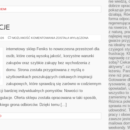
nie wiedzą,
dobrze opr
ZIEMI
pokazuje pro
działają. Ró
forma odpoc
regenerująca
CJE
na rowerze, 
z naturą, pr
najlepiej wy
PRAWA
026
MOŻLIWOŚĆ KOMENTOWANIA
ZOSTAŁA WYŁĄCZONA
gwarze przyja
I
REGULACJE
na idealny r
internetowy sklep Feniks to nowoczesna przestrzeń dla
czyjegoś st
frustrację. 
osób, które cenią wysoką jakość, korzystne warunki
naprawdę czu
sobą? Cieka
zakupów oraz szybkie zakupy bez wychodzenia z
aktywny”, czy
domu. Strona została przygotowana z myślą o
leżeniu. Par
inne niż prac
użytkownikach poszukujących ciekawych inspiracji
Gotowanie dl
zakupowych, które sprawdzą się zarówno w codziennym
rysowanie, g
opowiadań, u
acji bardziej indywidualnych pomysłów. Nowości to
wszystko to 
zamienimy te
ulacje. Oferta sklepu została opracowana w taki sposób,
Różnica pole
kiego grona odbiorców. Dzięki temu […]
sprawia mi t
udowodnić. 
pracy i obow
O
zawsze jeste
mailowa dom
weekendy. Wi