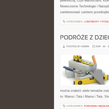
pewnością, czyli wartościami, któ
Nowoczesne Technologie i Narzędz
zainteresować zarówno przedsiębior
CATEGORIES:
LUNCHBOXY I POSIŁ
PODRÓŻE Z DZIE
POSTED BY ADMIN
KWI - 30 - 
można znaleźć wiele tematów zwią
to: Mama i Tata i Mama i Tata. St
CATEGORIES:
PORADNIKI WĘDKAR