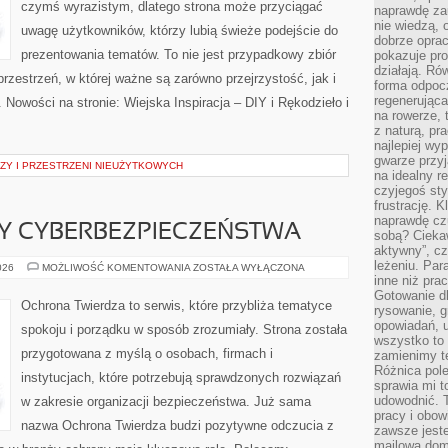
czymś wyrazistym, dlatego strona może przyciągać
naprawdę za
nie wiedzą,
uwagę użytkowników, którzy lubią świeże podejście do
dobrze opr
prezentowania tematów. To nie jest przypadkowy zbiór
pokazuje pro
działają. Ró
przestrzeń, w której ważne są zarówno przejrzystość, jak i
forma odpoc
regenerująca
 Nowości na stronie: Wiejska Inspiracja – DIY i Rękodzieło i
na rowerze, 
z naturą, pr
najlepiej wy
gwarze przyja
ZY I PRZESTRZENI NIEUŻYTKOWYCH
na idealny r
czyjegoś st
frustrację. 
naprawdę czu
Y CYBERBEZPIECZEŃSTWA
sobą? Cieka
aktywny”, czy
leżeniu. Par
PRAWNE
026
MOŻLIWOŚĆ KOMENTOWANIA
ZOSTAŁA WYŁĄCZONA
ASPEKTY
inne niż prac
CYBERBEZPIECZEŃSTWA
Gotowanie dl
Ochrona Twierdza to serwis, które przybliża tematyce
rysowanie, g
opowiadań, u
spokoju i porządku w sposób zrozumiały. Strona została
wszystko to 
przygotowana z myślą o osobach, firmach i
zamienimy te
Różnica pole
instytucjach, które potrzebują sprawdzonych rozwiązań
sprawia mi t
udowodnić. 
w zakresie organizacji bezpieczeństwa. Już sama
pracy i obow
nazwa Ochrona Twierdza budzi pozytywne odczucia z
zawsze jeste
mailowa dom