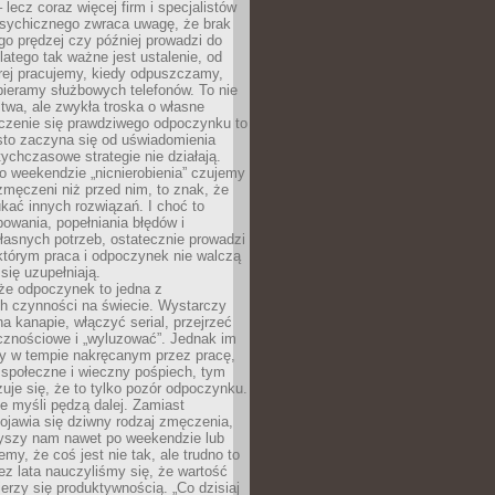
– lecz coraz więcej firm i specjalistów
psychicznego zwraca uwagę, że brak
o prędzej czy później prowadzi do
latego tak ważne jest ustalenie, od
órej pracujemy, kiedy odpuszczamy,
bieramy służbowych telefonów. To nie
stwa, ale zwykła troska o własne
czenie się prawdziwego odpoczynku to
sto zaczyna się od uświadomienia
tychczasowe strategie nie działają.
 weekendzie „nicnierobienia” czujemy
 zmęczeni niż przed nim, to znak, że
kać innych rozwiązań. I choć to
owania, popełniania błędów i
asnych potrzeb, ostatecznie prowadzi
którym praca i odpoczynek nie walczą
się uzupełniają.
że odpoczynek to jedna z
ch czynności na świecie. Wystarczy
na kanapie, włączyć serial, przejrzeć
cznościowe i „wyluzować”. Jednak im
my w tempie nakręcanym przez pracę,
 społeczne i wieczny pośpiech, tym
zuje się, że to tylko pozór odpoczynku.
ale myśli pędzą dalej. Zamiast
pojawia się dziwny rodzaj zmęczenia,
zyszy nam nawet po weekendzie lub
emy, że coś jest nie tak, ale trudno to
z lata nauczyliśmy się, że wartość
erzy się produktywnością. „Co dzisiaj