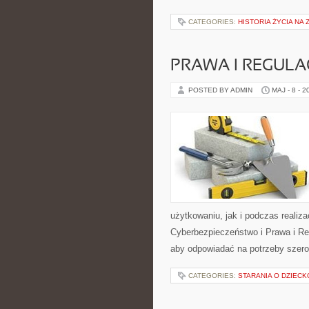
CATEGORIES:
HISTORIA ŻYCIA NA 
PRAWA I REGULA
POSTED BY ADMIN
MAJ - 8 - 2
użytkowaniu, jak i podczas realiz
Cyberbezpieczeństwo i Prawa i Reg
aby odpowiadać na potrzeby szero
CATEGORIES:
STARANIA O DZIECK