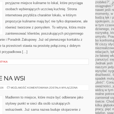
KUCHNI
zrobiłeś?”, 
przyjazne miejsce kulinarne to lokal, które przyciąga
osiągnąłeś?”
osobach wybierających uczciwą kuchnię. Strona
nawet jeśli n
momenty, w k
internetowa przybliża charakter lokalu, w którym
budzą lęk i 
propozycje kulinarne mają być nie tylko doprawione, ale
spokojem, z
w tym czasi
również tworzone z pomysłem. To witryna, która może
dziwnego, ż
rozrywkę, kt
zainteresować klientów, poszukujących przyjemnego
umysłu. Pra
ie i Poradnik Zakupowy. Już od pierwszego kontaktu z
bo konfrontu
W ciszy sły
 ta przestrzeń stawia na prostotę połączoną z dobrym
niezrealizo
st przypadkowa […]
relacjach, l
że łatwiej w
zanurzyć się
ATYKA
Jednak jeśli 
naszym jedy
wysyłać syg
drażliwość, 
E NA WSI
spadek moty
„dość”. Cora
uważności, 
ŻYCIE
026
MOŻLIWOŚĆ KOMENTOWANIA
ZOSTAŁA WYŁĄCZONA
widzą w tym
CODZIENNE
NA
realne potrz
WSI
Madlennn to miejsce, które może być odbierane jako
zamieniał si
świcie. Chod
stylowy punkt w sieci dla osób szukających
kilka głębo
pracy, pięć 
wskazówek. Już sama nazwa buduje skojarzenie z
telefon, spa