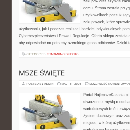
zakupów oraz szybkie zak
domu. Strona została przy
użytkownikach poszukującyc
zakupowych, które sprawdz
użytkowaniu, jak i podczas realizacji bardziej indywidualnych po
Cyberbezpieczeństwo i Prawa i Regulacje. Oferta sklepu została
aby odpowiadać na potrzeby szerokiego grona odbiorców. Dzięki 
CATEGORIES:
STARANIA O DZIECKO
MSZE ŚWIĘTE
POSTED BY ADMIN
MAJ - 6 - 2026
MOŻLIWOŚĆ KOMENTOWAN
Portal NajlepszeKazania.pl
stworzone z myślą o osobac
wartościowych treści zwią
życiem duchowym oraz zad
miejsce, w której użytkown
wartościowe kazania, rozwa