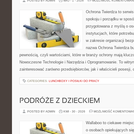
POSTED BY ADMIN
MAJ - 1 - 2026
MOŻLIWOŚĆ KOMENTOWAN
Ochrona Twierdza to serwis
spokoju i porządku w sposó
przygotowana z myślą o oso
instytucjach, które potrze
w zakresie organizacji bez
nazwa Ochrona Twierdza bu
pewnością, czyli wartościami, które w branży ochrony mają klucz
Nowoczesne Technologie i Narzędzia i Oprogramowanie. To witry
zainteresować zarówno przedsiębiorców, jak i właścicieli posesji, 
CATEGORIES:
LUNCHBOXY I POSIŁKI DO PRACY
PODRÓŻE Z DZIECKIEM
POSTED BY ADMIN
KWI - 30 - 2026
MOŻLIWOŚĆ KOMENTOWA
Wallaboo to ciekawe miejsc
o osobach opiekujących się