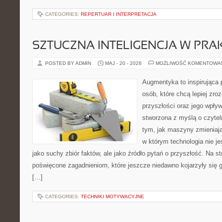
CATEGORIES:
REPERTUAR I INTERPRETACJA
SZTUCZNA INTELIGENCJA W PRA
POSTED BY ADMIN
MAJ - 20 - 2026
MOŻLIWOŚĆ KOMENTOWA
Augmentyka to inspirująca p
osób, które chcą lepiej zro
przyszłości oraz jego wpływ
stworzona z myślą o czyteln
tym, jak maszyny zmieniają
w którym technologia nie je
jako suchy zbiór faktów, ale jako źródło pytań o przyszłość. Na s
poświęcone zagadnieniom, które jeszcze niedawno kojarzyły się gł
[…]
CATEGORIES:
TECHNIKI MOTYWACYJNE