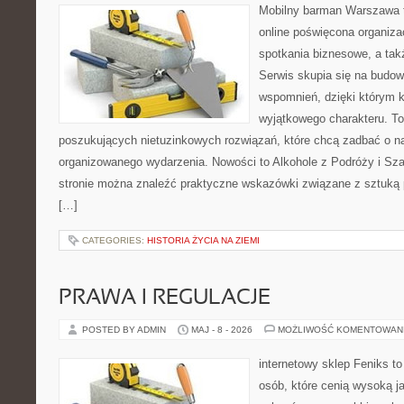
Mobilny barman Warszawa t
online poświęcona organizac
spotkania biznesowe, a tak
Serwis skupia się na budo
wspomnień, dzięki którym 
wyjątkowego charakteru. To
poszukujących nietuzinkowych rozwiązań, które chcą zadbać o 
organizowanego wydarzenia. Nowości to Alkohole z Podróży i S
stronie można znaleźć praktyczne wskazówki związane z sztuką p
[…]
CATEGORIES:
HISTORIA ŻYCIA NA ZIEMI
PRAWA I REGULACJE
POSTED BY ADMIN
MAJ - 8 - 2026
MOŻLIWOŚĆ KOMENTOWAN
internetowy sklep Feniks t
osób, które cenią wysoką j