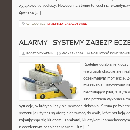
wyjątkowe tło podróży. Nowości na stronie to Kuchnia Skandynaws
Zjawiska […]
CATEGORIES:
MATERIAŁY EKSKLUZYWNE
ALARMY I SYSTEMY ZABEZPIECZ
POSTED BY ADMIN
MAJ - 21 - 2026
MOŻLIWOŚĆ KOMENTOWA
Rzetelne dorabianie kluczy 
wielu osób okazuje się nie
oczekiwanym momencie. Zg
mieszkania, uszkodzony k
niedziałający pilot, zużyt
albo potrzeba wykonania z
sytuacje, w których liczy się pewność działania. Strona poświęco
prezentuje użyteczną ofertę skierowaną do osób, które szukają 
zajmującego się kluczami, zamkami, kluczykami samochodowymi
z codziennym bezpieczeństwem. Już […]