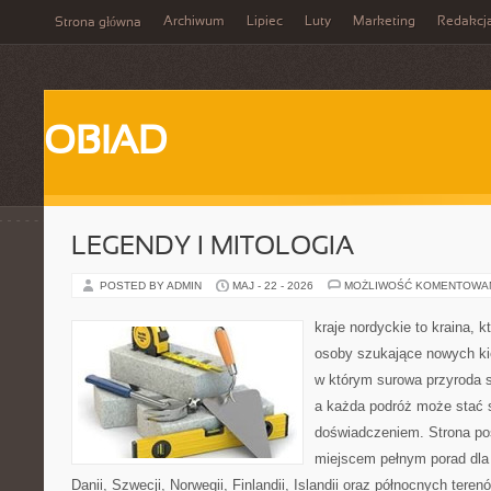
Archiwum
Lipiec
Luty
Marketing
Redakcj
Strona główna
OBIAD
LEGENDY I MITOLOGIA
POSTED BY ADMIN
MAJ - 22 - 2026
MOŻLIWOŚĆ KOMENTOWA
kraje nordyckie to kraina, k
osoby szukające nowych kie
w którym surowa przyroda sp
a każda podróż może stać 
doświadczeniem. Strona poś
miejscem pełnym porad dla
Danii, Szwecji, Norwegii, Finlandii, Islandii oraz północnych teren