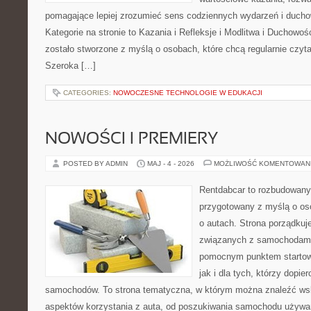
pomagające lepiej zrozumieć sens codziennych wydarzeń i duch
Kategorie na stronie to Kazania i Refleksje i Modlitwa i Duchowo
zostało stworzone z myślą o osobach, które chcą regularnie czyta
Szeroka […]
CATEGORIES:
NOWOCZESNE TECHNOLOGIE W EDUKACJI
NOWOŚCI I PREMIERY
POSTED BY ADMIN
MAJ - 4 - 2026
MOŻLIWOŚĆ KOMENTOWAN
Rentdabcar to rozbudowany 
przygotowany z myślą o os
o autach. Strona porządkuj
związanych z samochodami
pomocnym punktem startow
jak i dla tych, którzy dopie
samochodów. To strona tematyczna, w którym można znaleźć ws
aspektów korzystania z auta, od poszukiwania samochodu używa