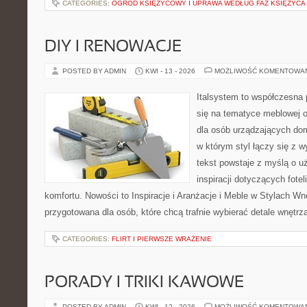
CATEGORIES:
OGRÓD KSIĘŻYCOWY I UPRAWA WEDŁUG FAZ KSIĘŻYCA
DIY I RENOWACJE
POSTED BY ADMIN
KWI - 13 - 2026
MOŻLIWOŚĆ KOMENTOWA
Italsystem to współczesna p
się na tematyce meblowej 
dla osób urządzających dom
w którym styl łączy się z 
tekst powstaje z myślą o u
inspiracji dotyczących fote
komfortu. Nowości to Inspiracje i Aranżacje i Meble w Stylach Wn
przygotowana dla osób, które chcą trafnie wybierać detale wnętrz
CATEGORIES:
FLIRT I PIERWSZE WRAŻENIE
PORADY I TRIKI KAWOWE
POSTED BY ADMIN
KWI - 12 - 2026
MOŻLIWOŚĆ KOMENTOWA