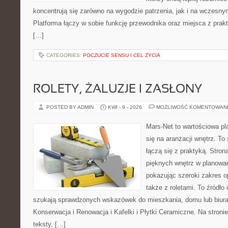
koncentrują się zarówno na wygodzie patrzenia, jak i na wczes
Platforma łączy w sobie funkcję przewodnika oraz miejsca z pra
[…]
CATEGORIES:
POCZUCIE SENSU I CEL ŻYCIA
ROLETY, ŻALUZJE I ZASŁONY
POSTED BY ADMIN
KWI - 9 - 2026
MOŻLIWOŚĆ KOMENTOWAN
Mars-Net to wartościowa pla
się na aranżacji wnętrz. To 
łączą się z praktyką. Stro
pięknych wnętrz w planowan
pokazując szeroki zakres o
także z roletami. To źródło i
szukają sprawdzonych wskazówek do mieszkania, domu lub biura
Konserwacja i Renowacja i Kafelki i Płytki Ceramiczne. Na stron
teksty, […]