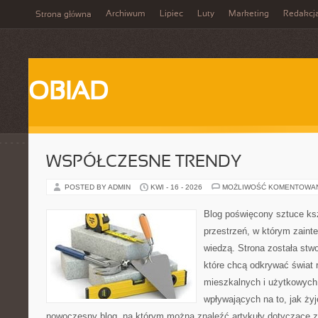
Archiwum
Lipiec
Luty
Marketing
Redakcj
Strona główna
OBIAD
WSPÓŁCZESNE TRENDY
POSTED BY ADMIN
KWI - 16 - 2026
MOŻLIWOŚĆ KOMENTOWA
Blog poświęcony sztuce ksz
przestrzeń, w którym zaint
wiedzą. Strona została stw
które chcą odkrywać świat re
mieszkalnych i użytkowych,
wpływających na to, jak ży
nowoczesny blog, na którym można znaleźć artykuły dotyczące z