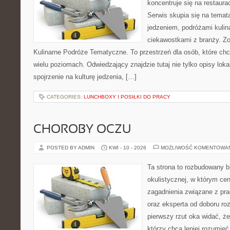
koncentruje się na restaura
Serwis skupia się na temat
jedzeniem, podróżami kulina
ciekawostkami z branży. Zo
Kulinarne Podróże Tematyczne. To przestrzeń dla osób, które ch
wielu poziomach. Odwiedzający znajdzie tutaj nie tylko opisy lokal
spojrzenie na kulturę jedzenia, […]
CATEGORIES:
LUNCHBOXY I POSIŁKI DO PRACY
CHOROBY OCZU
POSTED BY ADMIN
KWI - 10 - 2026
MOŻLIWOŚĆ KOMENTOWA
Ta strona to rozbudowany 
okulistycznej, w którym cen
zagadnienia związane z pra
oraz eksperta od doboru ro
pierwszy rzut oka widać, że 
którzy chcą lepiej rozumieć