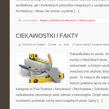
architektury, jak i konkretnych pomysłów związanych z urządzan
Architektury i Mtww. Na stronie czytelnik […]
CATEGORIES:
TANIEC W RÓŻNYCH KRAJACH I TRADYCJACH
CIEKAWOSTKI I FAKTY
POSTED BY ADMIN
KWI - 14 - 2026
MOŻLIWOŚĆ KOMENTOWA
Pakawilkolaka to serwis, kt
myślą o miłośnikach psów. 
wskazówek, w którym użytk
merytoryczne artykuły doty
psem. To miejsce dla odpo
którym praktyka łączą się 
kategorie to Psie Podróże i Aktywności i Wychowanie i Szkolenie
rozbudowane prezentacje wielu odmian czworonogów. Dzięki temu
możliwość porównać cechy poszczególnych psów. Opisy […]