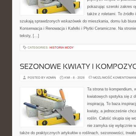
pokazując szeroki zakres o
także z roletami. To źródło i
szukają sprawdzonych wskazówek do mieszkania, domu lub biura
Konserwacja i Renowacja i Kafelki i Płytki Ceramiczne. Na stron
teksty, […]
CATEGORIES:
HISTORIA MODY
SEZONOWE KWIATY I KOMPOZYC
POSTED BY ADMIN
KWI - 8 - 2026
MOŻLIWOŚĆ KOMENTOWAN
Ta strona to kompendium, 
kwiatowych spotyka się z d
inspiracją. To baza inspirac
kwiaty, a jednocześnie chcą
roślin. Całość skupia się w
nie zamyka się wyłącznie w
także do praktycznych artykułów o roślinach, sezonowości, trwał