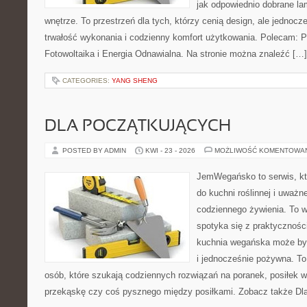
jak odpowiednio dobrane la
wnętrze. To przestrzeń dla tych, którzy cenią design, ale jednoc
trwałość wykonania i codzienny komfort użytkowania. Polecam: Po
Fotowoltaika i Energia Odnawialna. Na stronie można znaleźć […]
CATEGORIES:
YANG SHENG
DLA POCZĄTKUJĄCYCH
POSTED BY ADMIN
KWI - 23 - 2026
MOŻLIWOŚĆ KOMENTOWA
JemWegańsko to serwis, któ
do kuchni roślinnej i uważn
codziennego żywienia. To wi
spotyka się z praktyczności
kuchnia wegańska może być 
i jednocześnie pożywna. T
osób, które szukają codziennych rozwiązań na poranek, posiłek w 
przekąskę czy coś pysznego między posiłkami. Zobacz także Dla 