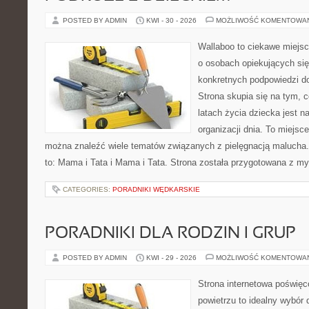
POSTED BY ADMIN
KWI - 30 - 2026
MOŻLIWOŚĆ KOMENTOWA
Wallaboo to ciekawe miejsc
o osobach opiekujących się
konkretnych podpowiedzi d
Strona skupia się na tym, 
latach życia dziecka jest 
organizacji dnia. To miejsc
można znaleźć wiele tematów związanych z pielęgnacją malucha. 
to: Mama i Tata i Mama i Tata. Strona została przygotowana z my
CATEGORIES:
PORADNIKI WĘDKARSKIE
PORADNIKI DLA RODZIN I GRUP
POSTED BY ADMIN
KWI - 29 - 2026
MOŻLIWOŚĆ KOMENTOWA
Strona internetowa poświęc
powietrzu to idealny wybór 