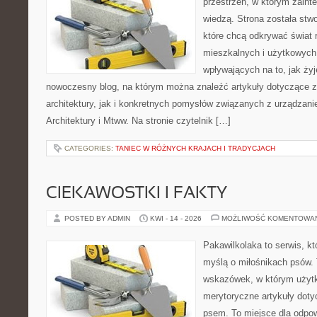
przestrzeń, w którym zaint
wiedzą. Strona została stw
które chcą odkrywać świat re
mieszkalnych i użytkowych,
wpływających na to, jak ży
nowoczesny blog, na którym można znaleźć artykuły dotyczące z
architektury, jak i konkretnych pomysłów związanych z urządzan
Architektury i Mtww. Na stronie czytelnik […]
CATEGORIES:
TANIEC W RÓŻNYCH KRAJACH I TRADYCJACH
CIEKAWOSTKI I FAKTY
POSTED BY ADMIN
KWI - 14 - 2026
MOŻLIWOŚĆ KOMENTOWA
Pakawilkolaka to serwis, kt
myślą o miłośnikach psów. 
wskazówek, w którym użytk
merytoryczne artykuły doty
psem. To miejsce dla odpo