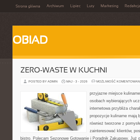
Archiwum
Lipiec
Luty
Marketing
Redakcj
Strona główna
OBIAD
ZERO-WASTE W KUCHNI
POSTED BY ADMIN
MAJ - 3 - 2026
MOŻLIWOŚĆ KOMENTOWAN
przyjazne miejsce kulinarne 
osobach wybierających ucz
internetowa przybliża chara
propozycje kulinarne mają b
również tworzone z pomysłe
zainteresować klientów, p
bistro. Polecam Sezonowe Gotowanie i Poradnik Zakupowy. Już o