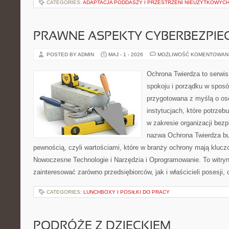
CATEGORIES:
ADAPTACJA PODDASZY I PRZESTRZENI NIEUŻYTKOWYC
PRAWNE ASPEKTY CYBERBEZPI
POSTED BY ADMIN
MAJ - 1 - 2026
MOŻLIWOŚĆ KOMENTOWAN
Ochrona Twierdza to serwis
spokoju i porządku w sposó
przygotowana z myślą o oso
instytucjach, które potrze
w zakresie organizacji bez
nazwa Ochrona Twierdza bu
pewnością, czyli wartościami, które w branży ochrony mają klucz
Nowoczesne Technologie i Narzędzia i Oprogramowanie. To witry
zainteresować zarówno przedsiębiorców, jak i właścicieli posesji, 
CATEGORIES:
LUNCHBOXY I POSIŁKI DO PRACY
PODRÓŻE Z DZIECKIEM