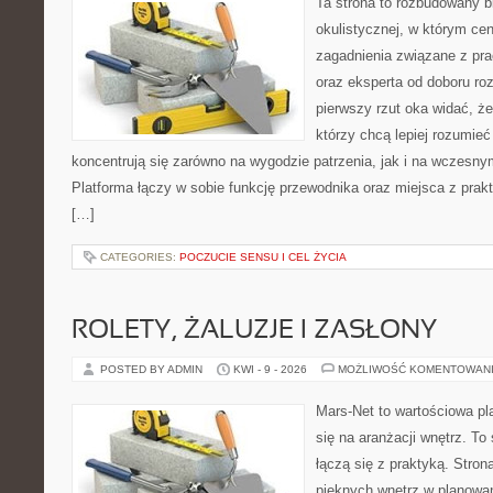
Ta strona to rozbudowany 
okulistycznej, w którym cen
zagadnienia związane z pra
oraz eksperta od doboru ro
pierwszy rzut oka widać, że 
którzy chcą lepiej rozumieć
koncentrują się zarówno na wygodzie patrzenia, jak i na wczes
Platforma łączy w sobie funkcję przewodnika oraz miejsca z pra
[…]
CATEGORIES:
POCZUCIE SENSU I CEL ŻYCIA
ROLETY, ŻALUZJE I ZASŁONY
POSTED BY ADMIN
KWI - 9 - 2026
MOŻLIWOŚĆ KOMENTOWAN
Mars-Net to wartościowa pla
się na aranżacji wnętrz. To 
łączą się z praktyką. Stro
pięknych wnętrz w planowan