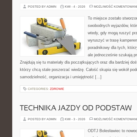
POSTED BY ADMIN
KWI - 4 - 2026
MOŻLIWOŚĆ KOMENTOWAN
To miejsce zostało stworzo
swobodnych wyjazdów, któr
wtedy, gdy mogą ruszyć prz
wyruszyć w trasę kamperem
poradnikowy dla tych, którzy
ale jednocześnie szukają 
Znajdują się tu materiały dla początkujących oraz dla bardziej d
którzy chcą stale poszerzać wiedzę. Całość skupia się wokół podr
samodzielność, organizacja i umiejętność […]
CATEGORIES:
ZDROWIE
TECHNIKA JAZDY OD PODSTAW
POSTED BY ADMIN
KWI - 3 - 2026
MOŻLIWOŚĆ KOMENTOWAN
ODTJ Bolesławiec to nowoc