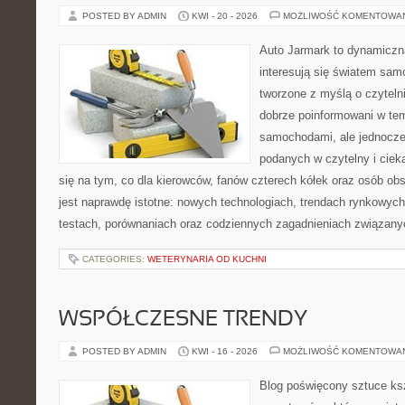
POSTED BY ADMIN
KWI - 20 - 2026
MOŻLIWOŚĆ KOMENTOWA
Auto Jarmark to dynamiczna
interesują się światem sa
tworzone z myślą o czyteln
dobrze poinformowani w te
samochodami, ale jednocześ
podanych w czytelny i ciek
się na tym, co dla kierowców, fanów czterech kółek oraz osób ob
jest naprawdę istotne: nowych technologiach, trendach rynkowych,
testach, porównaniach oraz codziennych zagadnieniach związany
CATEGORIES:
WETERYNARIA OD KUCHNI
WSPÓŁCZESNE TRENDY
POSTED BY ADMIN
KWI - 16 - 2026
MOŻLIWOŚĆ KOMENTOWA
Blog poświęcony sztuce ksz