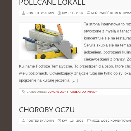
POLECANE LOKALE
POSTED BY ADMIN
KWI - 11 - 2026
MOŻLIWOŚĆ KOMENTOWA
Ta strona internetowa to r
stworzone z myślą o fanach
koncentruje się na restaura
Serwis skupia się na temat
jedzeniem, podróżami kulina
ciekawostkami z branży. Zo
Kulinarne Podróże Tematyczne. To przestrzeń dla osób, które ch
wielu poziomach. Odwiedzający znajdzie tutaj nie tylko opisy lokal
spojrzenie na kulturę jedzenia, […]
CATEGORIES:
LUNCHBOXY I POSIŁKI DO PRACY
CHOROBY OCZU
POSTED BY ADMIN
KWI - 10 - 2026
MOŻLIWOŚĆ KOMENTOWA