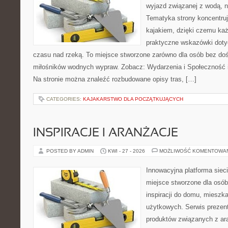
wyjazd związanej z wodą, n
Tematyka strony koncentruj
kajakiem, dzięki czemu ka
praktyczne wskazówki doty
czasu nad rzeką. To miejsce stworzone zarówno dla osób bez dośw
miłośników wodnych wypraw. Zobacz: Wydarzenia i Społeczność i
Na stronie można znaleźć rozbudowane opisy tras, […]
CATEGORIES:
KAJAKARSTWO DLA POCZĄTKUJĄCYCH
INSPIRACJE I ARANŻACJE
POSTED BY ADMIN
KWI - 27 - 2026
MOŻLIWOŚĆ KOMENTOWA
Innowacyjna platforma sie
miejsce stworzone dla osób
inspiracji do domu, mieszka
użytkowych. Serwis prezen
produktów związanych z ara