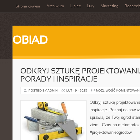
Archiwum
Lipiec
Luty
Marketing
Redakcj
Strona główna
OBIAD
ODKRYJ SZTUKĘ PROJEKTOWAN
PORADY I INSPIRACJE
POSTED BY ADMIN
LUT - 9 - 2025
MOŻLIWOŚĆ KOMENTOWAN
Odkryj sztukę projektowani
inspiracje. Poznaj najnowsze
sprawią, że Twój ogród sta
ziemi. Czas na metamorfoz
#projektowanieogrodów