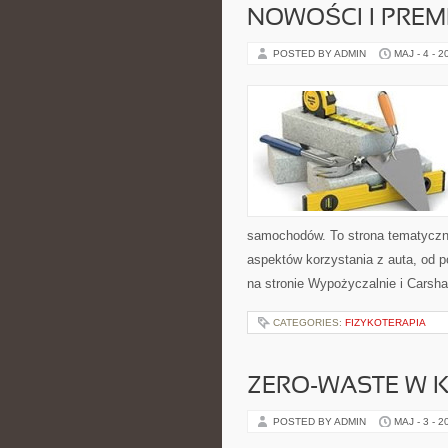
NOWOŚCI I PREM
POSTED BY ADMIN
MAJ - 4 - 2
samochodów. To strona tematyczn
aspektów korzystania z auta, od
na stronie Wypożyczalnie i Carsha
CATEGORIES:
FIZYKOTERAPIA
ZERO-WASTE W 
POSTED BY ADMIN
MAJ - 3 - 2