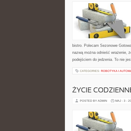
bistro. Polecam Sezonowe Gotowan
nazwą można odnieść wrażenie, że
podejściem do jedzenia. To nie je
CATEGORIES:
ROBOTYKA I AUTOM
ŻYCIE CODZIENN
POSTED BY ADMIN
MAJ - 3 - 2