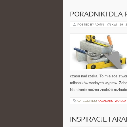
PORADNIKI DLA 
POSTED BY ADMIN
KWI - 29 - 
czasu nad rzeką. To miejsce stwor
miłośników wodnych wypraw. Zobac
Na stronie można znaleźć rozbudo
CATEGORIES:
KAJAKARSTWO DLA
INSPIRACJE I AR