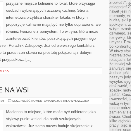
KUCHNI
zrobiłeś?”, 
przyjazne miejsce kulinarne to lokal, które przyciąga
osiągnąłeś?”
osobach wybierających uczciwą kuchnię. Strona
nawet jeśli n
momenty, w k
internetowa przybliża charakter lokalu, w którym
budzą lęk i 
propozycje kulinarne mają być nie tylko doprawione, ale
spokojem, z
w tym czasi
również tworzone z pomysłem. To witryna, która może
dziwnego, ż
rozrywkę, kt
zainteresować klientów, poszukujących przyjemnego
umysłu. Pra
ie i Poradnik Zakupowy. Już od pierwszego kontaktu z
bo konfrontu
W ciszy sły
 ta przestrzeń stawia na prostotę połączoną z dobrym
niezrealizo
st przypadkowa […]
relacjach, l
że łatwiej w
zanurzyć się
ATYKA
Jednak jeśli 
naszym jedy
wysyłać syg
drażliwość, 
E NA WSI
spadek moty
„dość”. Cora
uważności, 
ŻYCIE
026
MOŻLIWOŚĆ KOMENTOWANIA
ZOSTAŁA WYŁĄCZONA
widzą w tym
CODZIENNE
NA
realne potrz
WSI
Madlennn to miejsce, które może być odbierane jako
zamieniał si
świcie. Chod
stylowy punkt w sieci dla osób szukających
kilka głębo
pracy, pięć 
wskazówek. Już sama nazwa buduje skojarzenie z
telefon, spa