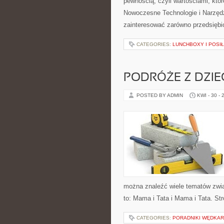
pewnością, czyli wartościami, któ
Nowoczesne Technologie i Narzędz
zainteresować zarówno przedsiębior
CATEGORIES:
LUNCHBOXY I POSIŁ
PODRÓŻE Z DZIE
POSTED BY ADMIN
KWI - 30 - 
można znaleźć wiele tematów zwią
to: Mama i Tata i Mama i Tata. St
CATEGORIES:
PORADNIKI WĘDKAR