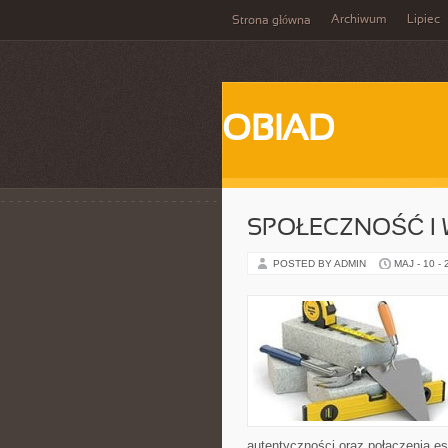
Archiwum
Lipiec
Strona główna
OBIAD
SPOŁECZNOŚĆ I 
POSTED BY ADMIN
MAJ - 10 -
autentyczności oraz połączenia es