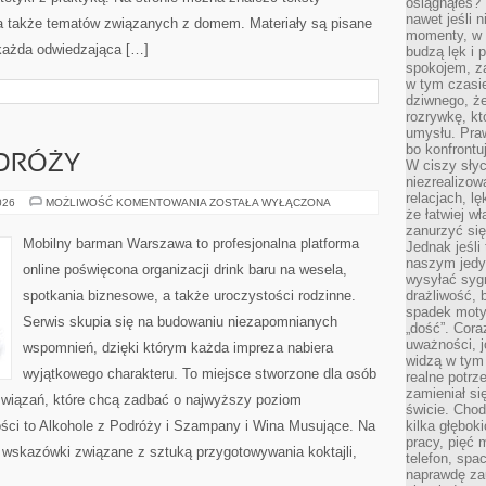
osiągnąłeś?”
nawet jeśli n
, a także tematów związanych z domem. Materiały są pisane
momenty, w k
każda odwiedzająca […]
budzą lęk i 
spokojem, z
w tym czasi
dziwnego, ż
rozrywkę, kt
umysłu. Pra
bo konfrontu
DRÓŻY
W ciszy sły
niezrealizo
relacjach, l
ALKOHOLE
026
MOŻLIWOŚĆ KOMENTOWANIA
ZOSTAŁA WYŁĄCZONA
że łatwiej w
Z
PODRÓŻY
zanurzyć się
Mobilny barman Warszawa to profesjonalna platforma
Jednak jeśli 
naszym jedy
online poświęcona organizacji drink baru na wesela,
wysyłać syg
spotkania biznesowe, a także uroczystości rodzinne.
drażliwość, 
spadek moty
Serwis skupia się na budowaniu niezapomnianych
„dość”. Cora
uważności, 
wspomnień, dzięki którym każda impreza nabiera
widzą w tym
wyjątkowego charakteru. To miejsce stworzone dla osób
realne potrz
zamieniał si
związań, które chcą zadbać o najwyższy poziom
świcie. Chod
ści to Alkohole z Podróży i Szampany i Wina Musujące. Na
kilka głębo
pracy, pięć 
 wskazówki związane z sztuką przygotowywania koktajli,
telefon, spa
naprawdę za