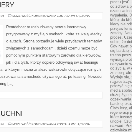
prostu jest” 
IERY
od zdrowia 
czasu wolneg
wypalenia. D
NOWOŚCI
026
MOŻLIWOŚĆ KOMENTOWANIA
ZOSTAŁA WYŁĄCZONA
I
której do kt
PREMIERY
kiedy nie od
Rentdabcar to rozbudowany serwis internetowy
przejaw leni
zasoby. Nau
przygotowany z myślą o osobach, które szukają wiedzy
proces. Czę
o autach. Strona porządkuje wiele przydatnych tematów
sobie, że do
Gdy nawet po
związanych z samochodami, dzięki czemu może być
się bardziej
trzeba poszu
pomocnym punktem startowym zarówno dla kierowców,
wymaga prób
jak i dla tych, którzy dopiero odkrywają świat leasingu
nazywania wł
do życia, w 
a, w którym można znaleźć wskazówki dotyczące różnych
ze sobą, ale 
 poszukiwania samochodu używanego aż po leasing. Nowości
Wydaje się, 
najprostszy
ring […]
położyć się 
media społe
dłużej żyje
oczekiwania
bardziej oka
Ciało leży, 
regeneracji 
KUCHNI
które towar
urlopie. Czuj
ZERO-
026
MOŻLIWOŚĆ KOMENTOWANIA
ZOSTAŁA WYŁĄCZONA
nazwać. Prze
WASTE
człowieka mi
W