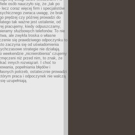
ele osób nauczyło się, że „tak po
– lecz coraz więcej firm i specjalistów
psychicznego zwraca uwagę, że brak
o prędzej czy później prowadzi do
latego tak ważne jest ustalenie, od
órej pracujemy, kiedy odpuszczamy,
bieramy służbowych telefonów. To nie
stwa, ale zwykła troska o własne
czenie się prawdziwego odpoczynku to
sto zaczyna się od uświadomienia
tychczasowe strategie nie działają.
 weekendzie „nicnierobienia” czujemy
 zmęczeni niż przed nim, to znak, że
kać innych rozwiązań. I choć to
owania, popełniania błędów i
asnych potrzeb, ostatecznie prowadzi
którym praca i odpoczynek nie walczą
się uzupełniają.