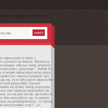
SCRIBE
FACEBOOK
TWITTER
że odpoczynek to jedna z
ch czynności na świecie. Wystarczy
na kanapie, włączyć serial, przejrzeć
cznościowe i „wyluzować”. Jednak im
my w tempie nakręcanym przez pracę,
 społeczne i wieczny pośpiech, tym
zuje się, że to tylko pozór odpoczynku.
ale myśli pędzą dalej. Zamiast
pojawia się dziwny rodzaj zmęczenia,
zyszy nam nawet po weekendzie lub
emy, że coś jest nie tak, ale trudno to
z lata nauczyliśmy się, że wartość
erzy się produktywnością. „Co dzisiaj
„jak wykorzystałeś czas?”, „co