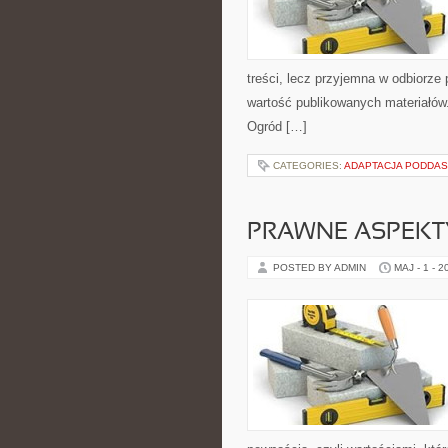
treści, lecz przyjemna w odbiorze 
wartość publikowanych materiałów.
Ogród […]
CATEGORIES:
ADAPTACJA PODDAS
PRAWNE ASPEKT
POSTED BY ADMIN
MAJ - 1 - 2