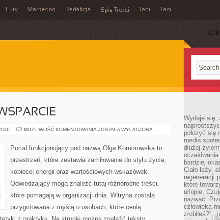
Luty
Marketing
Redakcja
Tagi
Tagi
Spis Treści
SUB
WSPARCIE
Wydaje się, 
najprostszy
SPOŁECZNOŚĆ
 2026
MOŻLIWOŚĆ KOMENTOWANIA
ZOSTAŁA WYŁĄCZONA
położyć się 
I
media społe
WSPARCIE
dłużej żyje
Portal funkcjonujący pod nazwą Olga Komorowska to
oczekiwania
przestrzeń, które zestawia zamiłowanie do stylu życia,
bardziej oka
Ciało leży, 
kobiecej energii oraz wartościowych wskazówek.
regeneracji 
Odwiedzający mogą znaleźć tutaj różnorodne treści,
które towar
urlopie. Czuj
które pomagają w organizacji dnia. Witryna została
nazwać. Prze
człowieka mi
przygotowana z myślą o osobach, które cenią
zrobiłeś?”, 
tetyki z praktyką. Na stronie można znaleźć teksty