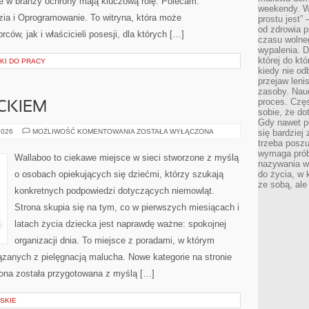
re w branży ochrony mają kluczową rolę. Polecam:
weekendy. Wi
ia i Oprogramowanie. To witryna, która może
prostu jest” 
od zdrowia 
ców, jak i właścicieli posesji, dla których […]
czasu wolneg
wypalenia. D
której do kt
KI DO PRACY
kiedy nie od
przejaw leni
zasoby. Nau
proces. Czę
CKIEM
sobie, że do
Gdy nawet po
PODRÓŻE
2026
MOŻLIWOŚĆ KOMENTOWANIA
ZOSTAŁA WYŁĄCZONA
się bardziej
Z
trzeba poszu
DZIECKIEM
wymaga prób
Wallaboo to ciekawe miejsce w sieci stworzone z myślą
nazywania wł
o osobach opiekujących się dziećmi, którzy szukają
do życia, w 
ze sobą, ale 
konkretnych podpowiedzi dotyczących niemowląt.
Strona skupia się na tym, co w pierwszych miesiącach i
latach życia dziecka jest naprawdę ważne: spokojnej
organizacji dnia. To miejsce z poradami, w którym
zanych z pielęgnacją malucha. Nowe kategorie na stronie
rona została przygotowana z myślą […]
SKIE