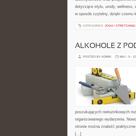
dotyczące stylu, urody, wellness
w sposób czytelny, dzięki czemu 
CATEGORIES:
JOGA I STRETCHING
ALKOHOLE Z PO
POSTED BY ADMIN
MAJ - 9 - 2
poszukujących nietuzinkowych ro
organizowanego wydarzenia. Nowo
stronie można znaleźć praktyczne
[…]