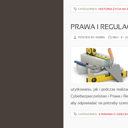
CATEGORIES:
HISTORIA ŻYCIA NA 
PRAWA I REGULA
POSTED BY ADMIN
MAJ - 8 - 2
użytkowaniu, jak i podczas realiz
Cyberbezpieczeństwo i Prawa i Reg
aby odpowiadać na potrzeby szero
CATEGORIES:
STARANIA O DZIECK