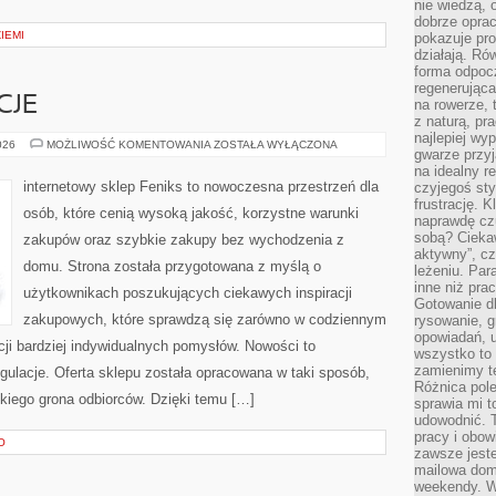
nie wiedzą,
dobrze opr
ZIEMI
pokazuje pro
działają. Ró
forma odpoc
regenerująca
CJE
na rowerze, 
z naturą, pr
najlepiej wy
PRAWA
026
MOŻLIWOŚĆ KOMENTOWANIA
ZOSTAŁA WYŁĄCZONA
gwarze przyja
I
REGULACJE
na idealny r
internetowy sklep Feniks to nowoczesna przestrzeń dla
czyjegoś st
frustrację. 
osób, które cenią wysoką jakość, korzystne warunki
naprawdę czu
sobą? Cieka
zakupów oraz szybkie zakupy bez wychodzenia z
aktywny”, czy
domu. Strona została przygotowana z myślą o
leżeniu. Par
inne niż prac
użytkownikach poszukujących ciekawych inspiracji
Gotowanie dl
zakupowych, które sprawdzą się zarówno w codziennym
rysowanie, g
opowiadań, u
acji bardziej indywidualnych pomysłów. Nowości to
wszystko to 
zamienimy te
ulacje. Oferta sklepu została opracowana w taki sposób,
Różnica pole
kiego grona odbiorców. Dzięki temu […]
sprawia mi t
udowodnić. 
pracy i obow
O
zawsze jeste
mailowa dom
weekendy. Wi