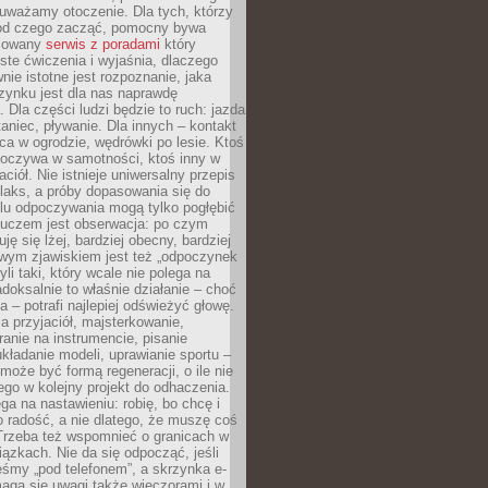
uważamy otoczenie. Dla tych, którzy
 od czego zacząć, pomocny bywa
acowany
serwis z poradami
który
ste ćwiczenia i wyjaśnia, dlaczego
wnie istotne jest rozpoznanie, jaka
zynku jest dla nas naprawdę
. Dla części ludzi będzie to ruch: jazda
taniec, pływanie. Dla innych – kontakt
aca w ogrodzie, wędrówki po lesie. Ktoś
poczywa w samotności, ktoś inny w
ciół. Nie istnieje uniwersalny przepis
elaks, a próby dopasowania się do
ylu odpoczywania mogą tylko pogłębić
Kluczem jest obserwacja: po czym
ję się lżej, bardziej obecny, bardziej
wym zjawiskiem jest też „odpoczynek
li taki, który wcale nie polega na
adoksalnie to właśnie działanie – choć
a – potrafi najlepiej odświeżyć głowę.
a przyjaciół, majsterkowanie,
ranie na instrumencie, pisanie
kładanie modeli, uprawianie sportu –
może być formą regeneracji, o ile nie
go w kolejny projekt do odhaczenia.
ga na nastawieniu: robię, bo chcę i
o radość, a nie dlatego, że muszę coś
Trzeba też wspomnieć o granicach w
iązkach. Nie da się odpocząć, jeśli
śmy „pod telefonem”, a skrzynka e-
aga się uwagi także wieczorami i w