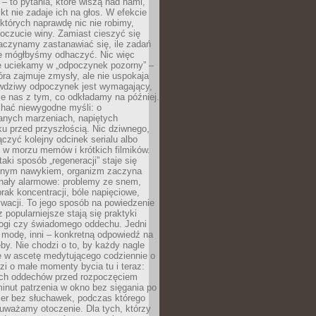
 – to pytania, które wiszą nad nami,
ikt nie zadaje ich na głos. W efekcie
tórych naprawdę nic nie robimy,
poczucie winy. Zamiast cieszyć się
aczynamy zastanawiać się, ile zadań
e mógłbyśmy odhaczyć. Nic więc
e uciekamy w „odpoczynek pozorny” –
óra zajmuje zmysły, ale nie uspokaja
wdziwy odpoczynek jest wymagający,
je nas z tym, co odkładamy na później.
chać niewygodne myśli: o
wanych marzeniach, napiętych
ęku przed przyszłością. Nic dziwnego,
łączyć kolejny odcinek serialu albo
 w morzu memów i krótkich filmików.
taki sposób „regeneracji” staje się
nym nawykiem, organizm zaczyna
nały alarmowe: problemy ze snem,
brak koncentracji, bóle napięciowe,
wacji. To jego sposób na powiedzenie
z popularniejsze stają się praktyki
jogi czy świadomego oddechu. Jedni
 modę, inni – konkretną odpowiedź na
eby. Nie chodzi o to, by każdy nagle
ę w ascetę medytującego codziennie o
zi o małe momenty bycia tu i teraz:
kich oddechów przed rozpoczęciem
minut patrzenia w okno bez sięgania po
cer bez słuchawek, podczas którego
uważamy otoczenie. Dla tych, którzy