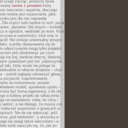
 od czego zacząć, pomocny bywa
acowany
serwis z poradami
który
ste ćwiczenia i wyjaśnia, dlaczego
wnie istotne jest rozpoznanie, jaka
zynku jest dla nas naprawdę
. Dla części ludzi będzie to ruch: jazda
taniec, pływanie. Dla innych – kontakt
aca w ogrodzie, wędrówki po lesie. Ktoś
poczywa w samotności, ktoś inny w
ciół. Nie istnieje uniwersalny przepis
elaks, a próby dopasowania się do
ylu odpoczywania mogą tylko pogłębić
Kluczem jest obserwacja: po czym
ję się lżej, bardziej obecny, bardziej
wym zjawiskiem jest też „odpoczynek
li taki, który wcale nie polega na
adoksalnie to właśnie działanie – choć
a – potrafi najlepiej odświeżyć głowę.
a przyjaciół, majsterkowanie,
ranie na instrumencie, pisanie
kładanie modeli, uprawianie sportu –
może być formą regeneracji, o ile nie
go w kolejny projekt do odhaczenia.
ga na nastawieniu: robię, bo chcę i
o radość, a nie dlatego, że muszę coś
Trzeba też wspomnieć o granicach w
iązkach. Nie da się odpocząć, jeśli
śmy „pod telefonem”, a skrzynka e-
aga się uwagi także wieczorami i w
ele osób nauczyło się, że „tak po