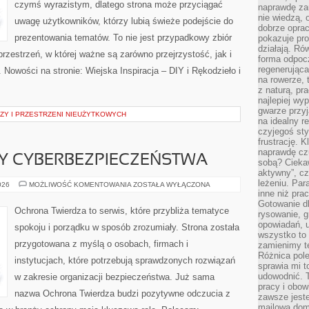
czymś wyrazistym, dlatego strona może przyciągać
naprawdę za
nie wiedzą,
uwagę użytkowników, którzy lubią świeże podejście do
dobrze opr
prezentowania tematów. To nie jest przypadkowy zbiór
pokazuje pro
działają. Ró
przestrzeń, w której ważne są zarówno przejrzystość, jak i
forma odpoc
regenerująca
 Nowości na stronie: Wiejska Inspiracja – DIY i Rękodzieło i
na rowerze, 
z naturą, pr
najlepiej wy
gwarze przyja
ZY I PRZESTRZENI NIEUŻYTKOWYCH
na idealny r
czyjegoś st
frustrację. 
naprawdę czu
Y CYBERBEZPIECZEŃSTWA
sobą? Cieka
aktywny”, czy
leżeniu. Par
PRAWNE
026
MOŻLIWOŚĆ KOMENTOWANIA
ZOSTAŁA WYŁĄCZONA
ASPEKTY
inne niż prac
CYBERBEZPIECZEŃSTWA
Gotowanie dl
Ochrona Twierdza to serwis, które przybliża tematyce
rysowanie, g
opowiadań, u
spokoju i porządku w sposób zrozumiały. Strona została
wszystko to 
przygotowana z myślą o osobach, firmach i
zamienimy te
Różnica pole
instytucjach, które potrzebują sprawdzonych rozwiązań
sprawia mi t
udowodnić. 
w zakresie organizacji bezpieczeństwa. Już sama
pracy i obow
nazwa Ochrona Twierdza budzi pozytywne odczucia z
zawsze jeste
mailowa dom