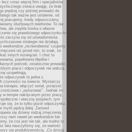
– lecz coraz więcej firm i specjalistów
psychicznego zwraca uwagę, że brak
o prędzej czy później prowadzi do
latego tak ważne jest ustalenie, od
órej pracujemy, kiedy odpuszczamy,
bieramy służbowych telefonów. To nie
stwa, ale zwykła troska o własne
czenie się prawdziwego odpoczynku to
sto zaczyna się od uświadomienia
tychczasowe strategie nie działają.
 weekendzie „nicnierobienia” czujemy
 zmęczeni niż przed nim, to znak, że
kać innych rozwiązań. I choć to
owania, popełniania błędów i
asnych potrzeb, ostatecznie prowadzi
którym praca i odpoczynek nie walczą
się uzupełniają.
że odpoczynek to jedna z
ch czynności na świecie. Wystarczy
na kanapie, włączyć serial, przejrzeć
cznościowe i „wyluzować”. Jednak im
my w tempie nakręcanym przez pracę,
 społeczne i wieczny pośpiech, tym
zuje się, że to tylko pozór odpoczynku.
ale myśli pędzą dalej. Zamiast
pojawia się dziwny rodzaj zmęczenia,
zyszy nam nawet po weekendzie lub
emy, że coś jest nie tak, ale trudno to
z lata nauczyliśmy się, że wartość
erzy się produktywnością. „Co dzisiaj