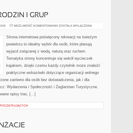
RODZIN I GRUP
PORADNIKI
2026
MOŻLIWOŚĆ KOMENTOWANIA
ZOSTAŁA WYŁĄCZONA
DLA
RODZIN
I
Strona internetowa poświęcony rekreacji na świeżym
GRUP
powietrzu to idealny wybór dla osób, które planują
wyjazd związanej z wodą, naturą oraz ruchem.
Tematyka strony koncentruje się wokół wycieczek
kajakiem, dzięki czemu każdy czytelnik może znaleźć
praktyczne wskazówki dotyczące organizacji wolnego
zone zarówno dla osób bez doświadczenia, jak i dla
z: Wydarzenia i Społeczność i Żeglarstwo Turystyczne.
wane opisy tras, […]
 POCZĄTKUJĄCYCH
ANŻACJE