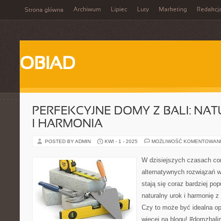
Archiwum
Lipiec
Luty
Marketing
Redakcj
Strona główna
OBIAD
PERFEKCYJNE DOMY Z BALI: NA
I HARMONIA
POSTED BY ADMIN
KWI - 1 - 2025
MOŻLIWOŚĆ KOMENTOWAN
W dzisiejszych czasach co
alternatywnych rozwiązań w
stają się coraz bardziej po
naturalny urok i harmonię 
Czy to może być idealna op
więcej na blogu! #domzbali