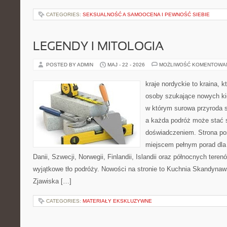
CATEGORIES:
SEKSUALNOŚĆ A SAMOOCENA I PEWNOŚĆ SIEBIE
LEGENDY I MITOLOGIA
POSTED BY ADMIN
MAJ - 22 - 2026
MOŻLIWOŚĆ KOMENTOWA
kraje nordyckie to kraina, k
osoby szukające nowych kie
w którym surowa przyroda sp
a każda podróż może stać 
doświadczeniem. Strona poś
miejscem pełnym porad dla
Danii, Szwecji, Norwegii, Finlandii, Islandii oraz północnych teren
wyjątkowe tło podróży. Nowości na stronie to Kuchnia Skandynaws
Zjawiska […]
CATEGORIES:
MATERIAŁY EKSKLUZYWNE