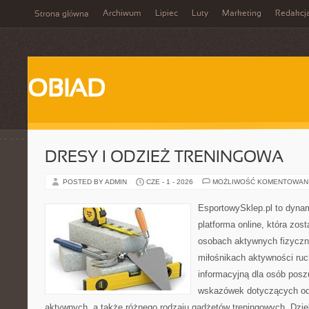
Archiwum
Lipiec
Luty
Marketing
Redakcj
Strona główna
OBIAD
DRESY I ODZIEŻ TRENINGOWA
POSTED BY ADMIN
CZE - 1 - 2026
MOŻLIWOŚĆ KOMENTOWAN
EsportowySklep.pl to dynam
platforma online, która zos
osobach aktywnych fizyczn
miłośnikach aktywności ruc
informacyjną dla osób pos
wskazówek dotyczących odz
aktywnych, a także różnego rodzaju gadżetów treningowych. Dzięk