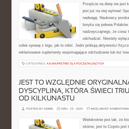
Przejście na dietę nie jest k
jest już na niej wytrwać S
nadwagę. Naukowcy przeka
boryka się połowa Polaków.
nadzwyczajnego, że coraz to
odchudzać. Niestety wyłączn
sobie sprawę z tego, jak to robić. Jedni próbują aktywności fizyczn
reklamowane suplementy wspomagające odchudzanie lub też towar
CATEGORIES:
KAJAKARSTWO DLA POCZĄTKUJĄCYCH
JEST TO WZGLĘDNIE ORYGINALN
DYSCYPLINA, KTÓRA ŚWIECI TRI
OD KILKUNASTU
POSTED BY ADMIN
GRU - 23 - 2025
MOŻLIWOŚĆ KOMENTOWA
Wielokrotnie jest tak, że 
skórne, jest to Często jest