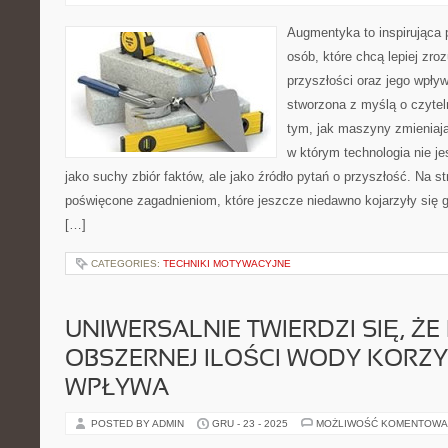
Augmentyka to inspirująca p
osób, które chcą lepiej zro
przyszłości oraz jego wpływ
stworzona z myślą o czyteln
tym, jak maszyny zmieniają
w którym technologia nie je
jako suchy zbiór faktów, ale jako źródło pytań o przyszłość. Na s
poświęcone zagadnieniom, które jeszcze niedawno kojarzyły się gł
[…]
CATEGORIES:
TECHNIKI MOTYWACYJNE
UNIWERSALNIE TWIERDZI SIĘ, ŻE 
OBSZERNEJ ILOŚCI WODY KORZY
WPŁYWA
POSTED BY ADMIN
GRU - 23 - 2025
MOŻLIWOŚĆ KOMENTOWA