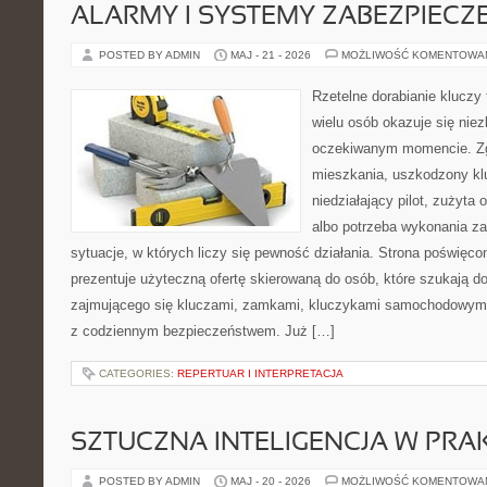
ALARMY I SYSTEMY ZABEZPIECZ
POSTED BY ADMIN
MAJ - 21 - 2026
MOŻLIWOŚĆ KOMENTOWA
Rzetelne dorabianie kluczy 
wielu osób okazuje się nie
oczekiwanym momencie. Zg
mieszkania, uszkodzony k
niedziałający pilot, zużyt
albo potrzeba wykonania z
sytuacje, w których liczy się pewność działania. Strona poświęco
prezentuje użyteczną ofertę skierowaną do osób, które szukają 
zajmującego się kluczami, zamkami, kluczykami samochodowymi
z codziennym bezpieczeństwem. Już […]
CATEGORIES:
REPERTUAR I INTERPRETACJA
SZTUCZNA INTELIGENCJA W PRA
POSTED BY ADMIN
MAJ - 20 - 2026
MOŻLIWOŚĆ KOMENTOWA