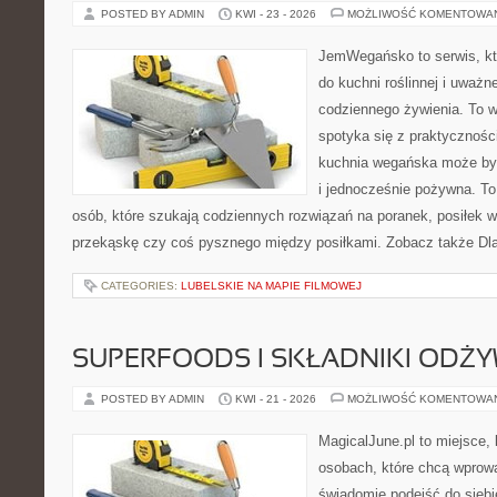
POSTED BY ADMIN
KWI - 23 - 2026
MOŻLIWOŚĆ KOMENTOWA
JemWegańsko to serwis, któ
do kuchni roślinnej i uważn
codziennego żywienia. To wi
spotyka się z praktyczności
kuchnia wegańska może być 
i jednocześnie pożywna. T
osób, które szukają codziennych rozwiązań na poranek, posiłek w 
przekąskę czy coś pysznego między posiłkami. Zobacz także Dla 
CATEGORIES:
LUBELSKIE NA MAPIE FILMOWEJ
SUPERFOODS I SKŁADNIKI ODŻ
POSTED BY ADMIN
KWI - 21 - 2026
MOŻLIWOŚĆ KOMENTOWA
MagicalJune.pl to miejsce, 
osobach, które chcą wprow
świadomie podejść do siebi