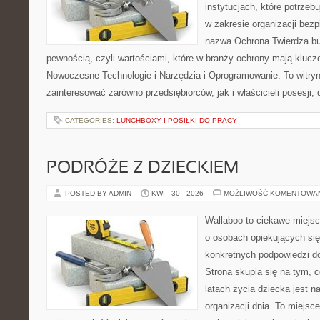
instytucjach, które potrze
w zakresie organizacji bez
nazwa Ochrona Twierdza bu
pewnością, czyli wartościami, które w branży ochrony mają klucz
Nowoczesne Technologie i Narzędzia i Oprogramowanie. To witry
zainteresować zarówno przedsiębiorców, jak i właścicieli posesji, 
CATEGORIES:
LUNCHBOXY I POSIŁKI DO PRACY
PODRÓŻE Z DZIECKIEM
POSTED BY ADMIN
KWI - 30 - 2026
MOŻLIWOŚĆ KOMENTOWA
Wallaboo to ciekawe miejsc
o osobach opiekujących się
konkretnych podpowiedzi d
Strona skupia się na tym, 
latach życia dziecka jest 
organizacji dnia. To miejsc