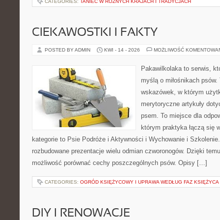
CATEGORIES:
TANIEC W RÓŻNYCH KRAJACH I TRADYCJACH
CIEKAWOSTKI I FAKTY
POSTED BY ADMIN
KWI - 14 - 2026
MOŻLIWOŚĆ KOMENTOWA
Pakawilkolaka to serwis, kt
myślą o miłośnikach psów. 
wskazówek, w którym użytk
merytoryczne artykuły doty
psem. To miejsce dla odpo
którym praktyka łączą się 
kategorie to Psie Podróże i Aktywności i Wychowanie i Szkolenie
rozbudowane prezentacje wielu odmian czworonogów. Dzięki temu
możliwość porównać cechy poszczególnych psów. Opisy […]
CATEGORIES:
OGRÓD KSIĘŻYCOWY I UPRAWA WEDŁUG FAZ KSIĘŻYCA
DIY I RENOWACJE