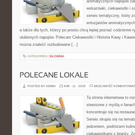
aromatycznych napojów zam
wskazówki, ciekawostki i s
serwis tematyczny, który zo
entuzjastów aromatycznych n
a także dla tych, którzy po prostu chcą lepiej poznać codzienne 
ulubionych napojów. Polecam Ciekawostki i Historia Kawy i Kawo
można znaleźć rozbudowane […]
CATEGORIES:
SIŁOWNIA
POLECANE LOKALE
POSTED BY ADMIN
KWI - 11 - 2026
MOŻLIWOŚĆ KOMENTOWA
Ta strona internetowa to r
stworzone z myślą o fanach
koncentruje się na restaura
Serwis skupia się na temat
jedzeniem, podróżami kulina
ciekawostkami z branży. Zo