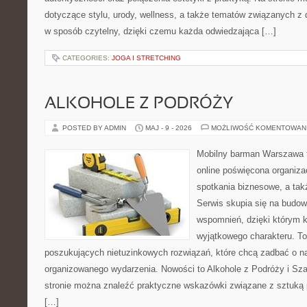
dotyczące stylu, urody, wellness, a także tematów związanych z
w sposób czytelny, dzięki czemu każda odwiedzająca […]
CATEGORIES:
JOGA I STRETCHING
ALKOHOLE Z PODRÓŻY
POSTED BY ADMIN
MAJ - 9 - 2026
MOŻLIWOŚĆ KOMENTOWAN
Mobilny barman Warszawa t
online poświęcona organizac
spotkania biznesowe, a tak
Serwis skupia się na budo
wspomnień, dzięki którym 
wyjątkowego charakteru. To
poszukujących nietuzinkowych rozwiązań, które chcą zadbać o 
organizowanego wydarzenia. Nowości to Alkohole z Podróży i S
stronie można znaleźć praktyczne wskazówki związane z sztuką p
[…]