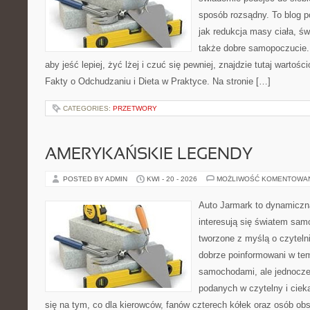
sposób rozsądny. To blog 
jak redukcja masy ciała, ś
także dobre samopoczucie. 
aby jeść lepiej, żyć lżej i czuć się pewniej, znajdzie tutaj wartośc
Fakty o Odchudzaniu i Dieta w Praktyce. Na stronie […]
CATEGORIES:
PRZETWORY
AMERYKAŃSKIE LEGENDY
POSTED BY ADMIN
KWI - 20 - 2026
MOŻLIWOŚĆ KOMENTOWA
Auto Jarmark to dynamiczna
interesują się światem sa
tworzone z myślą o czyteln
dobrze poinformowani w te
samochodami, ale jednocześ
podanych w czytelny i ciek
się na tym, co dla kierowców, fanów czterech kółek oraz osób ob