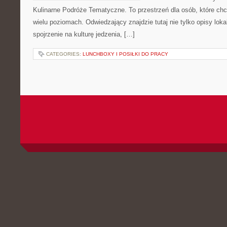
Kulinarne Podróże Tematyczne. To przestrzeń dla osób, które ch
wielu poziomach. Odwiedzający znajdzie tutaj nie tylko opisy lokal
spojrzenie na kulturę jedzenia, […]
CATEGORIES:
LUNCHBOXY I POSIŁKI DO PRACY