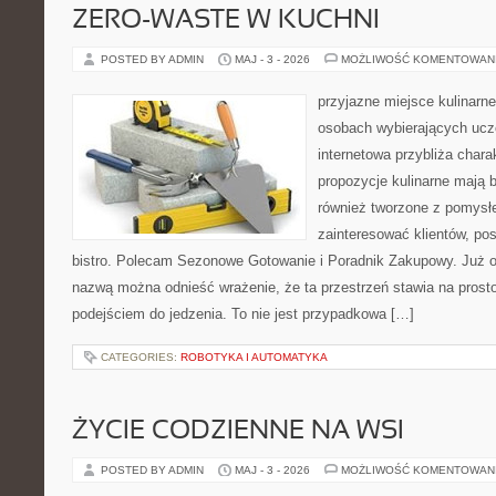
ZERO-WASTE W KUCHNI
POSTED BY ADMIN
MAJ - 3 - 2026
MOŻLIWOŚĆ KOMENTOWAN
przyjazne miejsce kulinarne 
osobach wybierających ucz
internetowa przybliża chara
propozycje kulinarne mają b
również tworzone z pomysłe
zainteresować klientów, p
bistro. Polecam Sezonowe Gotowanie i Poradnik Zakupowy. Już o
nazwą można odnieść wrażenie, że ta przestrzeń stawia na prost
podejściem do jedzenia. To nie jest przypadkowa […]
CATEGORIES:
ROBOTYKA I AUTOMATYKA
ŻYCIE CODZIENNE NA WSI
POSTED BY ADMIN
MAJ - 3 - 2026
MOŻLIWOŚĆ KOMENTOWAN