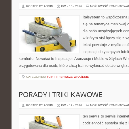
POSTED BY ADMIN
KWI - 13 - 2026
MOŻLIWOŚĆ KOMENTOWA
Italsystem to współczesna p
się na tematyce meblowej 
dla osób urządzających dom
w którym styl łączy się z 
tekst powstaje z myślą o u
inspiracji dotyczących fote
komfortu. Nowości to Inspiracje i Aranżacje i Meble w Stylach Wn
przygotowana dla osób, które chcą trafnie wybierać detale wnętrz
CATEGORIES:
FLIRT I PIERWSZE WRAŻENIE
PORADY I TRIKI KAWOWE
POSTED BY ADMIN
KWI - 12 - 2026
MOŻLIWOŚĆ KOMENTOWA
ten serwis to serwis intern
codzienność spotyka się z 