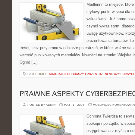
Madlennn to miejsce, które
stylowy punkt w sieci dla 
wskazówek. Już sama nazwa
czymś wyrazistym, dlatego
uwagę użytkowników, którzy
prezentowania tematów. To 
treści, lecz przyjemna w odbiorze przestrzeń, w której ważne są z
wartość publikowanych materiałów. Nowości na stronie: Wiejska In
Ogród […]
CATEGORIES:
ADAPTACJA PODDASZY I PRZESTRZENI NIEUŻYTKOWYC
PRAWNE ASPEKTY CYBERBEZPI
POSTED BY ADMIN
MAJ - 1 - 2026
MOŻLIWOŚĆ KOMENTOWAN
Ochrona Twierdza to serwis
spokoju i porządku w sposó
przygotowana z myślą o oso