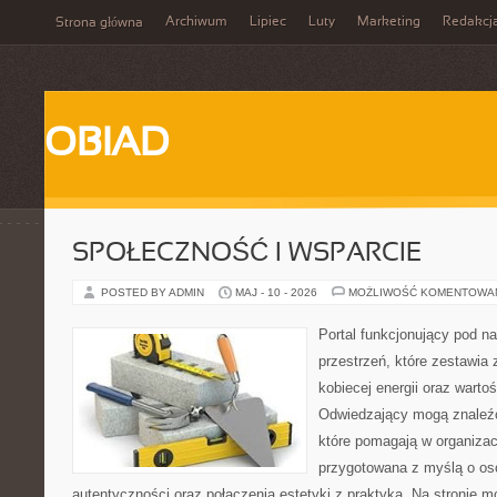
Archiwum
Lipiec
Luty
Marketing
Redakcj
Strona główna
OBIAD
SPOŁECZNOŚĆ I WSPARCIE
POSTED BY ADMIN
MAJ - 10 - 2026
MOŻLIWOŚĆ KOMENTOWA
Portal funkcjonujący pod 
przestrzeń, które zestawia 
kobiecej energii oraz wart
Odwiedzający mogą znaleźć 
które pomagają w organizacj
przygotowana z myślą o oso
autentyczności oraz połączenia estetyki z praktyką. Na stronie 