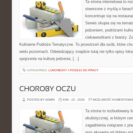
Ta strona internetowa to r
stworzone z myślą o fanach
koncentruje się na restaura
Serwis skupia się na temat
jedzeniem, podróżami kulina
ciekawostkami z branży. Zo
Kulinarne Podróże Tematyczne. To przestrzeń dla osób, które ch
wielu poziomach. Odwiedzający znajdzie tutaj nie tylko opisy lokal
spojrzenie na kulturę jedzenia, […]
CATEGORIES:
LUNCHBOXY I POSIŁKI DO PRACY
CHOROBY OCZU
POSTED BY ADMIN
KWI - 10 - 2026
MOŻLIWOŚĆ KOMENTOWA
Ta strona to rozbudowany 
okulistycznej, w którym cen
zagadnienia związane z pra
oraz eksperta od doboru ro