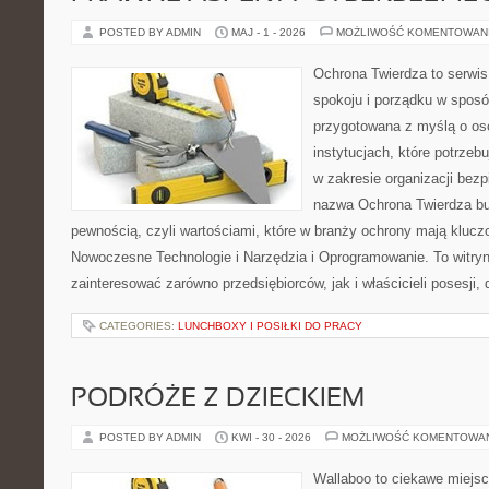
POSTED BY ADMIN
MAJ - 1 - 2026
MOŻLIWOŚĆ KOMENTOWAN
Ochrona Twierdza to serwis
spokoju i porządku w sposó
przygotowana z myślą o oso
instytucjach, które potrze
w zakresie organizacji bez
nazwa Ochrona Twierdza bu
pewnością, czyli wartościami, które w branży ochrony mają klucz
Nowoczesne Technologie i Narzędzia i Oprogramowanie. To witry
zainteresować zarówno przedsiębiorców, jak i właścicieli posesji, 
CATEGORIES:
LUNCHBOXY I POSIŁKI DO PRACY
PODRÓŻE Z DZIECKIEM
POSTED BY ADMIN
KWI - 30 - 2026
MOŻLIWOŚĆ KOMENTOWA
Wallaboo to ciekawe miejsc