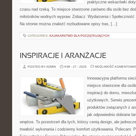
praktyczne wskazówki doty
czasu nad rzeką. To miejsce stworzone zarówno dla osób bez dośw
miłośników wodnych wypraw. Zobacz: Wydarzenia i Społeczność i
Na stronie można znaleźć rozbudowane opisy tras, […]
CATEGORIES:
KAJAKARSTWO DLA POCZĄTKUJĄCYCH
INSPIRACJE I ARANŻACJE
POSTED BY ADMIN
KWI - 27 - 2026
MOŻLIWOŚĆ KOMENTOWA
Innowacyjna platforma sie
miejsce stworzone dla osób
inspiracji do domu, mieszka
użytkowych. Serwis prezen
produktów związanych z ara
jak odpowiednio dobrane la
wnętrze. To przestrzeń dla tych, którzy cenią design, ale jednoc
trwałość wykonania i codzienny komfort użytkowania. Polecam: Po