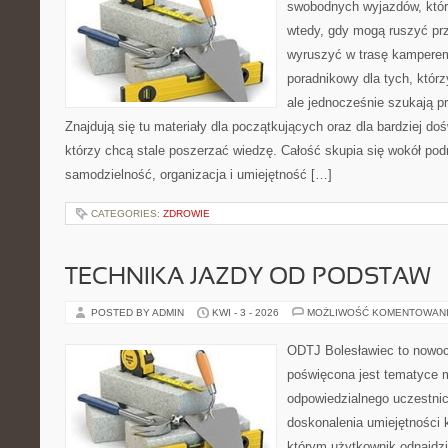
swobodnych wyjazdów, któr
wtedy, gdy mogą ruszyć prz
wyruszyć w trasę kamperem
poradnikowy dla tych, którzy
ale jednocześnie szukają 
Znajdują się tu materiały dla początkujących oraz dla bardziej d
którzy chcą stale poszerzać wiedzę. Całość skupia się wokół podr
samodzielność, organizacja i umiejętność […]
CATEGORIES:
ZDROWIE
TECHNIKA JAZDY OD PODSTAW
POSTED BY ADMIN
KWI - 3 - 2026
MOŻLIWOŚĆ KOMENTOWAN
ODTJ Bolesławiec to nowoc
poświęcona jest tematyce m
odpowiedzialnego uczestni
doskonalenia umiejętności 
którym użytkownik odnajdz