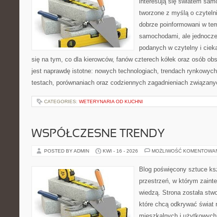
interesują się światem sa
tworzone z myślą o czyteln
dobrze poinformowani w te
samochodami, ale jednocześ
podanych w czytelny i ciek
się na tym, co dla kierowców, fanów czterech kółek oraz osób ob
jest naprawdę istotne: nowych technologiach, trendach rynkowych,
testach, porównaniach oraz codziennych zagadnieniach związany
CATEGORIES:
WETERYNARIA OD KUCHNI
WSPÓŁCZESNE TRENDY
POSTED BY ADMIN
KWI - 16 - 2026
MOŻLIWOŚĆ KOMENTOWA
Blog poświęcony sztuce ksz
przestrzeń, w którym zaint
wiedzą. Strona została stw
które chcą odkrywać świat re
mieszkalnych i użytkowych,