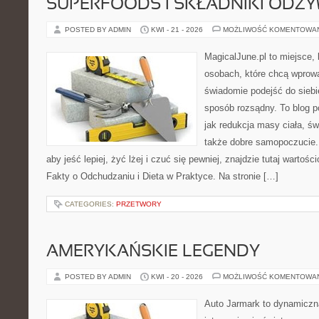
SUPERFOODS I SKŁADNIKI ODŻ
POSTED BY ADMIN
KWI - 21 - 2026
MOŻLIWOŚĆ KOMENTOWA
MagicalJune.pl to miejsce, 
osobach, które chcą wprow
świadomie podejść do siebi
sposób rozsądny. To blog 
jak redukcja masy ciała, ś
także dobre samopoczucie. 
aby jeść lepiej, żyć lżej i czuć się pewniej, znajdzie tutaj wartośc
Fakty o Odchudzaniu i Dieta w Praktyce. Na stronie […]
CATEGORIES:
PRZETWORY
AMERYKAŃSKIE LEGENDY
POSTED BY ADMIN
KWI - 20 - 2026
MOŻLIWOŚĆ KOMENTOWA
Auto Jarmark to dynamiczna