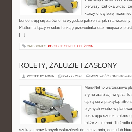
pierwszy rzut oka widać, że 
którzy chcą lepiej rozumieć
koncentrują się zarówno na wygodzie patrzenia, jak i na wczes
Platforma łączy w sobie funkcję przewodnika oraz miejsca z pra
[…]
CATEGORIES:
POCZUCIE SENSU I CEL ŻYCIA
ROLETY, ŻALUZJE I ZASŁONY
POSTED BY ADMIN
KWI - 9 - 2026
MOŻLIWOŚĆ KOMENTOWAN
Mars-Net to wartościowa pla
się na aranżacji wnętrz. To 
łączą się z praktyką. Stro
pięknych wnętrz w planowan
pokazując szeroki zakres o
także z roletami. To źródło i
szukają sprawdzonych wskazówek do mieszkania, domu lub biura