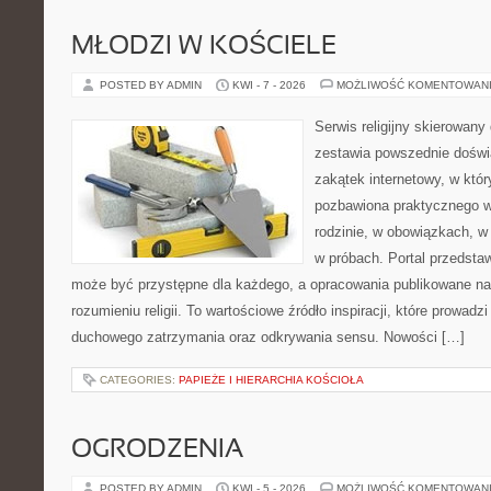
MŁODZI W KOŚCIELE
POSTED BY ADMIN
KWI - 7 - 2026
MOŻLIWOŚĆ KOMENTOWAN
Serwis religijny skierowany 
zestawia powszednie doświ
zakątek internetowy, w któr
pozbawiona praktycznego w
rodzinie, w obowiązkach, 
w próbach. Portal przedsta
może być przystępne dla każdego, a opracowania publikowane na
rozumieniu religii. To wartościowe źródło inspiracji, które prowad
duchowego zatrzymania oraz odkrywania sensu. Nowości […]
CATEGORIES:
PAPIEŻE I HIERARCHIA KOŚCIOŁA
OGRODZENIA
POSTED BY ADMIN
KWI - 5 - 2026
MOŻLIWOŚĆ KOMENTOWAN