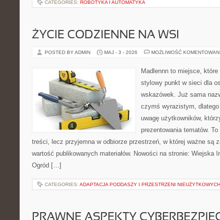
CATEGORIES:
ROBOTYKA I AUTOMATYKA
ŻYCIE CODZIENNE NA WSI
POSTED BY ADMIN
MAJ - 3 - 2026
MOŻLIWOŚĆ KOMENTOWAN
Madlennn to miejsce, które
stylowy punkt w sieci dla 
wskazówek. Już sama nazwa
czymś wyrazistym, dlatego
uwagę użytkowników, którzy
prezentowania tematów. To 
treści, lecz przyjemna w odbiorze przestrzeń, w której ważne są z
wartość publikowanych materiałów. Nowości na stronie: Wiejska In
Ogród […]
CATEGORIES:
ADAPTACJA PODDASZY I PRZESTRZENI NIEUŻYTKOWYC
PRAWNE ASPEKTY CYBERBEZPI