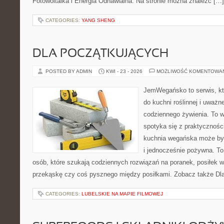
Fotowoltaika i Energia Odnawialna. Na stronie można znaleźć […]
CATEGORIES:
YANG SHENG
DLA POCZĄTKUJĄCYCH
POSTED BY ADMIN
KWI - 23 - 2026
MOŻLIWOŚĆ KOMENTOWA
JemWegańsko to serwis, któ
do kuchni roślinnej i uważn
codziennego żywienia. To wi
spotyka się z praktyczności
kuchnia wegańska może być 
i jednocześnie pożywna. T
osób, które szukają codziennych rozwiązań na poranek, posiłek w 
przekąskę czy coś pysznego między posiłkami. Zobacz także Dla 
CATEGORIES:
LUBELSKIE NA MAPIE FILMOWEJ