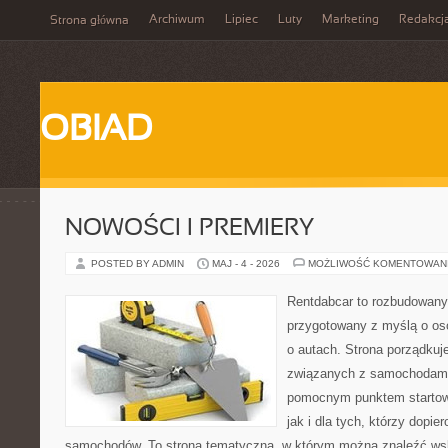
Archiwum
Lipiec
Luty
Marketing
Redakcj
Strona główna
OBIAD
NOWOŚCI I PREMIERY
POSTED BY ADMIN
MAJ - 4 - 2026
MOŻLIWOŚĆ KOMENTOWAN
Rentdabcar to rozbudowany 
przygotowany z myślą o os
o autach. Strona porządkuj
związanych z samochodami
pomocnym punktem startow
jak i dla tych, którzy dopie
samochodów. To strona tematyczna, w którym można znaleźć ws