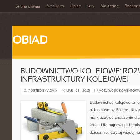
Archiwum
Lipiec
Luty
Marketing
Redakcj
Strona główna
OBIAD
BUDOWNICTWO KOLEJOWE: ROZ
INFRASTRUKTURY KOLEJOWEJ
POSTED BY ADMIN
MAR - 23 - 2025
MOŻLIWOŚĆ KOMENTOWA
Budownictwo kolejowe to tem
aktualności w Polsce. Rozwó
ma kluczowe znaczenie dla 
kraju. Oto najnowsze trendy
dziedzinie. Czytaj więcej na