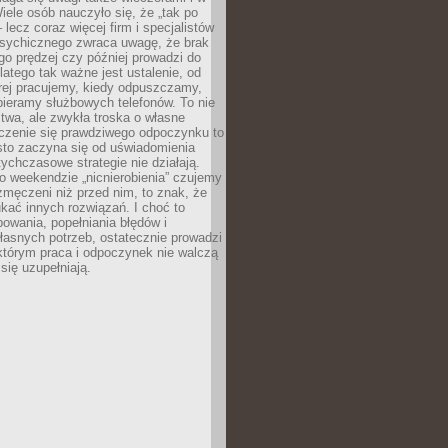
ele osób nauczyło się, że „tak po
– lecz coraz więcej firm i specjalistów
psychicznego zwraca uwagę, że brak
o prędzej czy później prowadzi do
latego tak ważne jest ustalenie, od
órej pracujemy, kiedy odpuszczamy,
bieramy służbowych telefonów. To nie
stwa, ale zwykła troska o własne
czenie się prawdziwego odpoczynku to
sto zaczyna się od uświadomienia
tychczasowe strategie nie działają.
 weekendzie „nicnierobienia” czujemy
 zmęczeni niż przed nim, to znak, że
kać innych rozwiązań. I choć to
owania, popełniania błędów i
asnych potrzeb, ostatecznie prowadzi
którym praca i odpoczynek nie walczą
się uzupełniają.