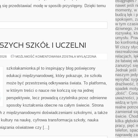
osiągnąłeś?”
nawet jeśli n
rają się przedstawiać modę w sposób przystępny. Dzięki temu
momenty, w k
budzą lęk i 
spokojem, z
w tym czasi
dziwnego, ż
rozrywkę, kt
umysłu. Pra
bo konfrontu
SZYCH SZKÓŁ I UCZELNI
W ciszy sły
niezrealizo
relacjach, l
RANKING
 2026
MOŻLIWOŚĆ KOMENTOWANIA
ZOSTAŁA WYŁĄCZONA
NAJLEPSZYCH
że łatwiej w
SZKÓŁ
zanurzyć się
I
szkolakamionka.pl to inspirujący blog poświęcony
Jednak jeśli 
UCZELNI
naszym jedy
edukacji międzynarodowej, który pokazuje, że szkoła
wysyłać syg
może być przestrzenią odkrywania świata. To platforma,
drażliwość, 
spadek moty
w którym treści o nauce nie kończą się na jednej
„dość”. Cora
perspektywie, lecz prowadzą czytelnika przez odmienne
uważności, 
widzą w tym
sposoby kształcenia obecne na całym świecie. Strona
realne potrz
zamieniał si
ch z międzynarodowymi doświadczeniami szkolnymi, a także
świcie. Chod
 kultury na naukę, cyfrowa transformacja szkoły, nauka
kilka głębo
pracy, pięć 
wiązania oświatowe czy […]
telefon, spa
naprawdę za