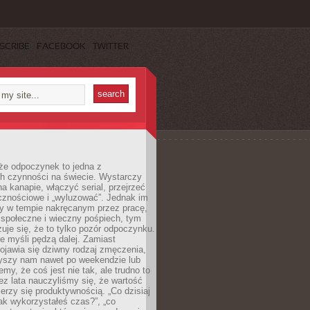
SCRIBE
FACEBOOK
TWITTER
że odpoczynek to jedna z
ch czynności na świecie. Wystarczy
na kanapie, włączyć serial, przejrzeć
cznościowe i „wyluzować”. Jednak im
my w tempie nakręcanym przez pracę,
 społeczne i wieczny pośpiech, tym
zuje się, że to tylko pozór odpoczynku.
ale myśli pędzą dalej. Zamiast
pojawia się dziwny rodzaj zmęczenia,
zyszy nam nawet po weekendzie lub
emy, że coś jest nie tak, ale trudno to
z lata nauczyliśmy się, że wartość
erzy się produktywnością. „Co dzisiaj
„jak wykorzystałeś czas?”, „co