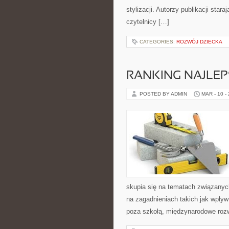
stylizacji. Autorzy publikacji sta
czytelnicy […]
CATEGORIES:
ROZWÓJ DZIECKA
RANKING NAJLEP
POSTED BY ADMIN
MAR - 10 -
skupia się na tematach związany
na zagadnieniach takich jak wpływ
poza szkołą, międzynarodowe roz