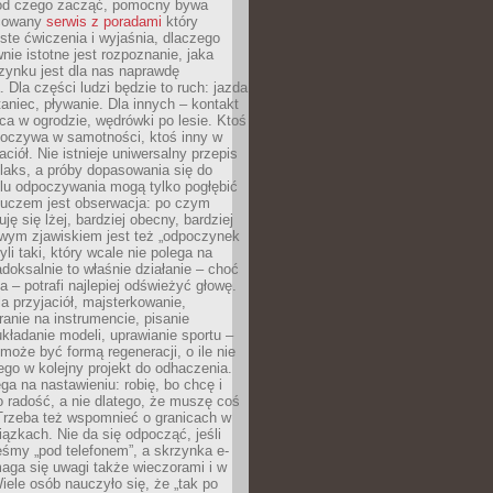
 od czego zacząć, pomocny bywa
acowany
serwis z poradami
który
ste ćwiczenia i wyjaśnia, dlaczego
wnie istotne jest rozpoznanie, jaka
zynku jest dla nas naprawdę
. Dla części ludzi będzie to ruch: jazda
taniec, pływanie. Dla innych – kontakt
aca w ogrodzie, wędrówki po lesie. Ktoś
poczywa w samotności, ktoś inny w
ciół. Nie istnieje uniwersalny przepis
elaks, a próby dopasowania się do
ylu odpoczywania mogą tylko pogłębić
Kluczem jest obserwacja: po czym
ję się lżej, bardziej obecny, bardziej
wym zjawiskiem jest też „odpoczynek
li taki, który wcale nie polega na
adoksalnie to właśnie działanie – choć
a – potrafi najlepiej odświeżyć głowę.
a przyjaciół, majsterkowanie,
ranie na instrumencie, pisanie
kładanie modeli, uprawianie sportu –
może być formą regeneracji, o ile nie
go w kolejny projekt do odhaczenia.
ga na nastawieniu: robię, bo chcę i
o radość, a nie dlatego, że muszę coś
Trzeba też wspomnieć o granicach w
iązkach. Nie da się odpocząć, jeśli
śmy „pod telefonem”, a skrzynka e-
aga się uwagi także wieczorami i w
ele osób nauczyło się, że „tak po