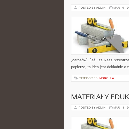
POSTED BY ADMIN
MAR - 9 - 
„carbsów”. Jeśli szukasz przestrzen
papierze, ta idea jest dokładnie o
CATEGORIES:
MOBZILLA
MATERIAŁY EDU
POSTED BY ADMIN
MAR - 8 - 