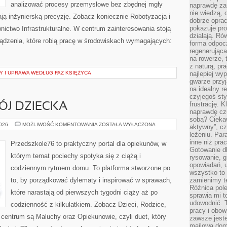
analizować procesy przemysłowe bez zbędnej mgły
naprawdę za
nie wiedzą,
ają inżynierską precyzję. Zobacz koniecznie Robotyzacja i
dobrze opr
pokazuje pro
ictwo Infrastrukturalne. W centrum zainteresowania stoją
działają. Ró
rządzenia, które robią pracę w środowiskach wymagających:
forma odpoc
regenerująca
na rowerze, 
z naturą, pr
 I UPRAWA WEDŁUG FAZ KSIĘŻYCA
najlepiej wy
gwarze przyja
na idealny r
czyjegoś st
frustrację. 
ÓJ DZIECKA
naprawdę czu
sobą? Cieka
ZDROWIE
2026
MOŻLIWOŚĆ KOMENTOWANIA
ZOSTAŁA WYŁĄCZONA
aktywny”, czy
I
leżeniu. Par
ROZWÓJ
DZIECKA
inne niż prac
Przedszkole76 to praktyczny portal dla opiekunów, w
Gotowanie dl
którym temat pociechy spotyka się z ciążą i
rysowanie, g
opowiadań, u
codziennym rytmem domu. To platforma stworzone po
wszystko to 
to, by porządkować dylematy i inspirować w sprawach,
zamienimy te
Różnica pole
które narastają od pierwszych tygodni ciąży aż po
sprawia mi t
udowodnić. 
codzienność z kilkulatkiem. Zobacz Dzieci, Rodzice,
pracy i obow
W centrum są Maluchy oraz Opiekunowie, czyli duet, który
zawsze jeste
mailowa dom