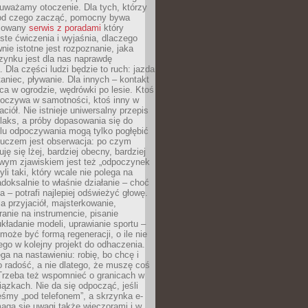
uważamy otoczenie. Dla tych, którzy
 od czego zacząć, pomocny bywa
acowany
serwis z poradami
który
ste ćwiczenia i wyjaśnia, dlaczego
wnie istotne jest rozpoznanie, jaka
zynku jest dla nas naprawdę
. Dla części ludzi będzie to ruch: jazda
taniec, pływanie. Dla innych – kontakt
aca w ogrodzie, wędrówki po lesie. Ktoś
poczywa w samotności, ktoś inny w
ciół. Nie istnieje uniwersalny przepis
elaks, a próby dopasowania się do
ylu odpoczywania mogą tylko pogłębić
Kluczem jest obserwacja: po czym
ję się lżej, bardziej obecny, bardziej
wym zjawiskiem jest też „odpoczynek
li taki, który wcale nie polega na
adoksalnie to właśnie działanie – choć
a – potrafi najlepiej odświeżyć głowę.
a przyjaciół, majsterkowanie,
ranie na instrumencie, pisanie
kładanie modeli, uprawianie sportu –
może być formą regeneracji, o ile nie
go w kolejny projekt do odhaczenia.
ga na nastawieniu: robię, bo chcę i
o radość, a nie dlatego, że muszę coś
Trzeba też wspomnieć o granicach w
iązkach. Nie da się odpocząć, jeśli
śmy „pod telefonem”, a skrzynka e-
aga się uwagi także wieczorami i w