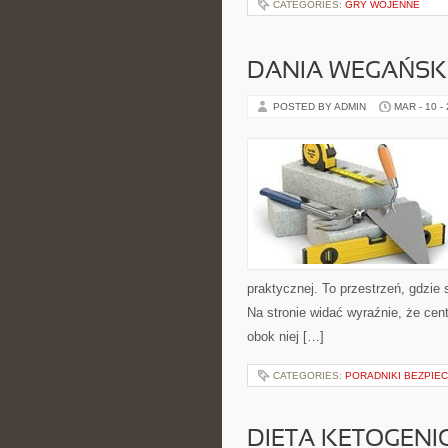
CATEGORIES:
GRY WOJENNE
DANIA WEGAŃSK
POSTED BY ADMIN
MAR - 10 -
praktycznej. To przestrzeń, gdzie 
Na stronie widać wyraźnie, że cen
obok niej […]
CATEGORIES:
PORADNIKI BEZPIE
DIETA KETOGENI