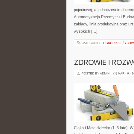
pojęciowej, a jednocześnie doceni
Automatyzacja Przemysłu i Budown
zakłady, linia produkcyjna oraz u
wysokich […]
CATEGORIES:
OGRÓD KSIĘŻYCOWY
ZDROWIE I ROZW
POSTED BY ADMIN
MAR - 6 - 
Ciąża i Małe dziecko (1–3 lata). 