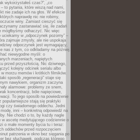
„jak wykorzystałeś czas?”, „co
 – to pytania, które wiszą nad nami,
ikt nie zadaje ich na głos. W efekcie
tórych naprawdę nic nie robimy,
poczucie winy. Zamiast cieszyć się
aczynamy zastanawiać się, ile zadań
e mógłbyśmy odhaczyć. Nic więc
e uciekamy w „odpoczynek pozorny” –
óra zajmuje zmysły, ale nie uspokaja
wdziwy odpoczynek jest wymagający,
je nas z tym, co odkładamy na później.
chać niewygodne myśli: o
wanych marzeniach, napiętych
ęku przed przyszłością. Nic dziwnego,
łączyć kolejny odcinek serialu albo
 w morzu memów i krótkich filmików.
taki sposób „regeneracji” staje się
nym nawykiem, organizm zaczyna
nały alarmowe: problemy ze snem,
brak koncentracji, bóle napięciowe,
wacji. To jego sposób na powiedzenie
z popularniejsze stają się praktyki
jogi czy świadomego oddechu. Jedni
 modę, inni – konkretną odpowiedź na
eby. Nie chodzi o to, by każdy nagle
ę w ascetę medytującego codziennie o
zi o małe momenty bycia tu i teraz:
kich oddechów przed rozpoczęciem
minut patrzenia w okno bez sięgania po
cer bez słuchawek, podczas którego