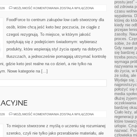
prostu jest” 
od zdrowia 
DIETA
2026
MOŻLIWOŚĆ KOMENTOWANIA
ZOSTAŁA WYŁĄCZONA
czasu wolneg
KETOGENICZNA
–
wypalenia. D
PODSTAWY
FoodForce to centrum zakupów low carb stworzony dla
której do kt
kiedy nie od
osób, które chcą jeść keto bez poczucia, że ciągle z
przejaw leni
zasoby. Nau
czegoś rezygnują. To miejsce, w którym jakość
proces. Czę
spotykają się z podejściem świadomym: wybierasz
sobie, że do
Gdy nawet po
produkty, które wspierają styl życia oparty na dobrych
się bardziej
tłuszczach, a jednocześnie pomagają utrzymać kontrolę
trzeba poszu
wymaga prób
i, gdzie keto jest realne na co dzień, a nie tylko na
nazywania wł
do życia, w 
 tym. Nowe kategorie na […]
ze sobą, ale 
Wydaje się, 
najprostszy
położyć się 
media społe
dłużej żyje
KACYJNE
oczekiwania
bardziej oka
Ciało leży, 
MATERIAŁY
2026
MOŻLIWOŚĆ KOMENTOWANIA
ZOSTAŁA WYŁĄCZONA
regeneracji 
EDUKACYJNE
które towar
To miejsce stworzone z myślą o uczeniu się rozumianej
urlopie. Czuj
nazwać. Prze
szeroko, czyli nie tylko jako przerabianie materiału, ale
człowieka mi