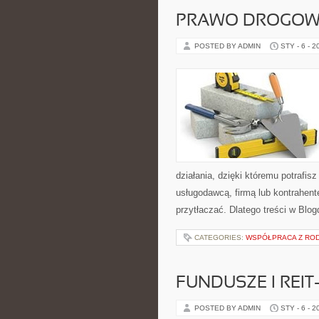
PRAWO DROGOW
POSTED BY ADMIN
STY - 6 - 2
działania, dzięki któremu potrafi
usługodawcą, firmą lub kontrahente
przytłaczać. Dlatego treści w Blo
CATEGORIES:
WSPÓŁPRACA Z ROD
FUNDUSZE I REIT
POSTED BY ADMIN
STY - 6 - 2