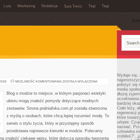
Luty
Marketing
Redakcja
Tagi
Tagi
Spis Treści
SUB
Wydaje się, 
najprostszy
H&M
 2026
MOŻLIWOŚĆ KOMENTOWANIA
ZOSTAŁA WYŁĄCZONA
położyć się 
media społe
Blog o modzie to miejsce, w którym pasjonaci estetyki
dłużej żyje
oczekiwania
ubioru mogą znaleźć pomysły dotyczące modnych
bardziej oka
Ciało leży, 
zestawów. Strona pralniafoka.com.pl została stworzona
regeneracji 
z myślą o osobach, które chcą lepiej rozumieć modę. To
które towar
urlopie. Czuj
serwis o stylu życia, który w przystępny sposób
nazwać. Prze
przedstawia najnowsze kierunki w modzie. Polecamy
człowieka mi
zrobiłeś?”, 
ożna znaleźć ciekawe wpisy, które dotyczą sposobu tworzenia