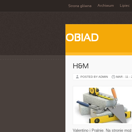
Archiwum
Lipiec
Strona główna
OBIAD
H&M
POSTED BY ADMIN
MAR - 11 -
Valentino i Pralnie. Na stronie m