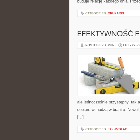
buduje relację każdego dnia. Prze
CATEGORIES:
DRUKARKI
EFEKTYWNOŚĆ E
POSTED BY ADMIN
LUT - 27 - 
ale jednocześnie przystępny, tak a
dopiero wchodzą w branżę. Nowośc
[…]
CATEGORIES:
JAKWYSLAC