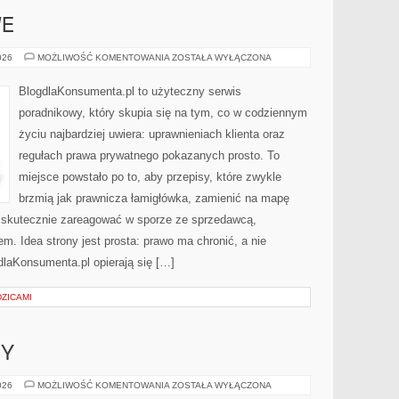
E
PRAWO
026
MOŻLIWOŚĆ KOMENTOWANIA
ZOSTAŁA WYŁĄCZONA
DROGOWE
BlogdlaKonsumenta.pl to użyteczny serwis
poradnikowy, który skupia się na tym, co w codziennym
życiu najbardziej uwiera: uprawnieniach klienta oraz
regułach prawa prywatnego pokazanych prosto. To
miejsce powstało po to, aby przepisy, które zwykle
brzmią jak prawnicza łamigłówka, zamienić na mapę
sz skutecznie zareagować w sporze ze sprzedawcą,
m. Idea strony jest prosta: prawo ma chronić, a nie
gdlaKonsumenta.pl opierają się […]
ZICAMI
-Y
FUNDUSZE
026
MOŻLIWOŚĆ KOMENTOWANIA
ZOSTAŁA WYŁĄCZONA
I