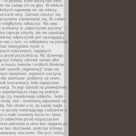
 – to pytania, które wiszą nad nami,
ikt nie zadaje ich na głos. W efekcie
tórych naprawdę nic nie robimy,
poczucie winy. Zamiast cieszyć się
aczynamy zastanawiać się, ile zadań
e mógłbyśmy odhaczyć. Nic więc
e uciekamy w „odpoczynek pozorny” –
óra zajmuje zmysły, ale nie uspokaja
wdziwy odpoczynek jest wymagający,
je nas z tym, co odkładamy na później.
chać niewygodne myśli: o
wanych marzeniach, napiętych
ęku przed przyszłością. Nic dziwnego,
łączyć kolejny odcinek serialu albo
 w morzu memów i krótkich filmików.
taki sposób „regeneracji” staje się
nym nawykiem, organizm zaczyna
nały alarmowe: problemy ze snem,
brak koncentracji, bóle napięciowe,
wacji. To jego sposób na powiedzenie
z popularniejsze stają się praktyki
jogi czy świadomego oddechu. Jedni
 modę, inni – konkretną odpowiedź na
eby. Nie chodzi o to, by każdy nagle
ę w ascetę medytującego codziennie o
zi o małe momenty bycia tu i teraz:
kich oddechów przed rozpoczęciem
minut patrzenia w okno bez sięgania po
cer bez słuchawek, podczas którego
uważamy otoczenie. Dla tych, którzy