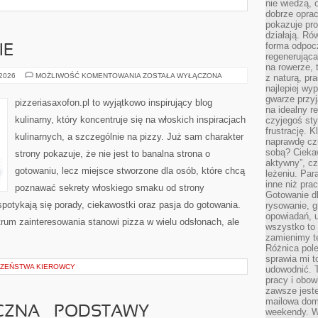
nie wiedzą,
dobrze opr
pokazuje pro
działają. Ró
forma odpoc
IE
regenerująca
na rowerze, 
DANIA
 2026
MOŻLIWOŚĆ KOMENTOWANIA
ZOSTAŁA WYŁĄCZONA
z naturą, pr
WEGAŃSKIE
najlepiej wy
gwarze przyja
pizzeriasaxofon.pl to wyjątkowo inspirujący blog
na idealny r
kulinarny, który koncentruje się na włoskich inspiracjach
czyjegoś st
frustrację. 
kulinarnych, a szczególnie na pizzy. Już sam charakter
naprawdę czu
sobą? Cieka
strony pokazuje, że nie jest to banalna strona o
aktywny”, czy
gotowaniu, lecz miejsce stworzone dla osób, które chcą
leżeniu. Par
inne niż prac
poznawać sekrety włoskiego smaku od strony
Gotowanie dl
spotykają się porady, ciekawostki oraz pasja do gotowania.
rysowanie, g
opowiadań, u
trum zainteresowania stanowi pizza w wielu odsłonach, ale
wszystko to 
zamienimy te
Różnica pole
sprawia mi t
CZEŃSTWA KIEROWCY
udowodnić. 
pracy i obow
zawsze jeste
mailowa dom
CZNA – PODSTAWY
weekendy. Wi