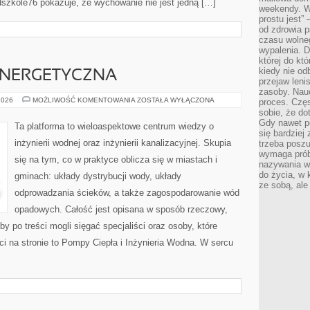
dszkole76 pokazuje, że wychowanie nie jest jedną […]
weekendy. Wi
prostu jest” 
od zdrowia 
czasu wolneg
wypalenia. D
której do kt
kiedy nie od
NERGETYCZNA
przejaw leni
zasoby. Nau
EFEKTYWNOŚĆ
2026
MOŻLIWOŚĆ KOMENTOWANIA
ZOSTAŁA WYŁĄCZONA
proces. Czę
ENERGETYCZNA
sobie, że do
Gdy nawet po
Ta platforma to wieloaspektowe centrum wiedzy o
się bardziej
inżynierii wodnej oraz inżynierii kanalizacyjnej. Skupia
trzeba poszu
wymaga prób
się na tym, co w praktyce oblicza się w miastach i
nazywania wł
do życia, w 
gminach: układy dystrybucji wody, układy
ze sobą, ale 
odprowadzania ścieków, a także zagospodarowanie wód
opadowych. Całość jest opisana w sposób rzeczowy,
by po treści mogli sięgać specjaliści oraz osoby, które
i na stronie to Pompy Ciepła i Inżynieria Wodna. W sercu