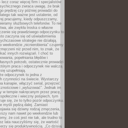
– lecz coraz więcej firm i specjalistów
psychicznego zwraca uwagę, że brak
o prędzej czy później prowadzi do
latego tak ważne jest ustalenie, od
órej pracujemy, kiedy odpuszczamy,
bieramy służbowych telefonów. To nie
stwa, ale zwykła troska o własne
czenie się prawdziwego odpoczynku to
sto zaczyna się od uświadomienia
tychczasowe strategie nie działają.
 weekendzie „nicnierobienia” czujemy
 zmęczeni niż przed nim, to znak, że
kać innych rozwiązań. I choć to
owania, popełniania błędów i
asnych potrzeb, ostatecznie prowadzi
którym praca i odpoczynek nie walczą
się uzupełniają.
że odpoczynek to jedna z
ch czynności na świecie. Wystarczy
na kanapie, włączyć serial, przejrzeć
cznościowe i „wyluzować”. Jednak im
my w tempie nakręcanym przez pracę,
 społeczne i wieczny pośpiech, tym
zuje się, że to tylko pozór odpoczynku.
ale myśli pędzą dalej. Zamiast
pojawia się dziwny rodzaj zmęczenia,
zyszy nam nawet po weekendzie lub
emy, że coś jest nie tak, ale trudno to
z lata nauczyliśmy się, że wartość
erzy się produktywnością. „Co dzisiaj