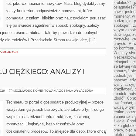
zrobiłeś?”, 
też jako wzmacnianie nawyków. Nasz blog dydaktyczny
osiągnąłeś?”
łączy konkretne podpowiedzi z pomysłami, które
nawet jeśli n
momenty, w k
pomagają uczniom, bliskim oraz nauczycielom poruszać
budzą lęk i 
się po świecie zagadnień w sposób spokojny. Zależy
spokojem, z
w tym czasi
 jednocześnie ambitna – tak, by prowadziła do realnych
dziwnego, ż
rozrywkę, kt
y dla rodziców i Przedszkola Strona rozwija ideę, […]
umysłu. Pra
bo konfrontu
LA MŁODYCH
W ciszy sły
niezrealizo
relacjach, l
że łatwiej w
zanurzyć się
 CIĘŻKIEGO: ANALIZY I
Jednak jeśli 
naszym jedy
wysyłać syg
drażliwość, 
RYNEK
2026
MOŻLIWOŚĆ KOMENTOWANIA
ZOSTAŁA WYŁĄCZONA
spadek moty
PRZEMYSŁU
CIĘŻKIEGO:
„dość”. Cora
ANALIZY
Techneau to portal o gospodarce produkcyjnej – przede
uważności, 
I
widzą w tym
PROGNOZY
wszystkim gałęziach bazowych, ale także o tym, co go
realne potrz
zamieniał si
wspiera: narzędziach, infrastrukturze, zasilaniu,
świcie. Chod
robotyzacji, logistyce, bezpieczeństwie oraz
kilka głębo
pracy, pięć 
doskonaleniu procesów. To miejsce dla osób, które chcą
telefon, spa