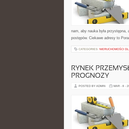
nam, aby nauka była przystępna, a
postępów. Ciekawe adresy to Porad
CATEGORIES:
NIERUCHOMOŚCI D
RYNEK PRZEMYSŁU
PROGNOZY
POSTED BY ADMIN
MAR - 8 - 