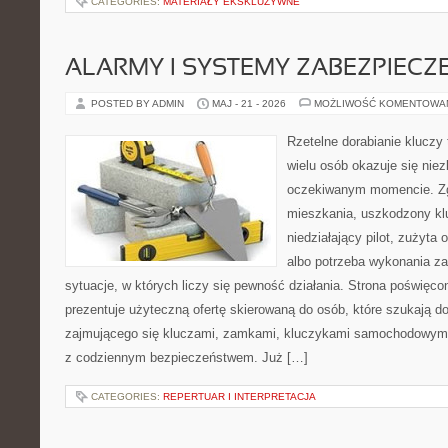
CATEGORIES:
MATERIAŁY EKSKLUZYWNE
ALARMY I SYSTEMY ZABEZPIECZ
POSTED BY ADMIN
MAJ - 21 - 2026
MOŻLIWOŚĆ KOMENTOWA
Rzetelne dorabianie kluczy 
wielu osób okazuje się nie
oczekiwanym momencie. Zg
mieszkania, uszkodzony k
niedziałający pilot, zużyt
albo potrzeba wykonania z
sytuacje, w których liczy się pewność działania. Strona poświęco
prezentuje użyteczną ofertę skierowaną do osób, które szukają 
zajmującego się kluczami, zamkami, kluczykami samochodowymi
z codziennym bezpieczeństwem. Już […]
CATEGORIES:
REPERTUAR I INTERPRETACJA