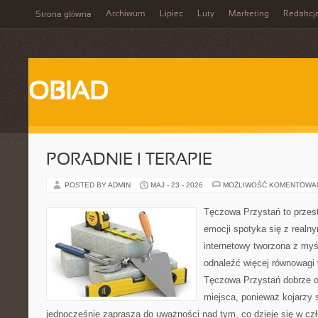
Archiwum
Lipiec
Luty
Marketing
Redakcj
Strona główna
OBIAD
PORADNIE I TERAPIE
POSTED BY ADMIN
MAJ - 23 - 2026
MOŻLIWOŚĆ KOMENTOWA
Tęczowa Przystań to przes
emocji spotyka się z realn
internetowy tworzona z myś
odnaleźć więcej równowagi
Tęczowa Przystań dobrze o
miejsca, ponieważ kojarzy s
jednocześnie zaprasza do uważności nad tym, co dzieje się w cz