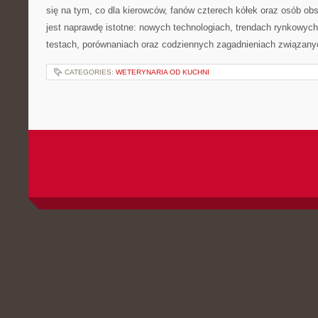
się na tym, co dla kierowców, fanów czterech kółek oraz osób ob
jest naprawdę istotne: nowych technologiach, trendach rynkowych,
testach, porównaniach oraz codziennych zagadnieniach związany
CATEGORIES:
WETERYNARIA OD KUCHNI