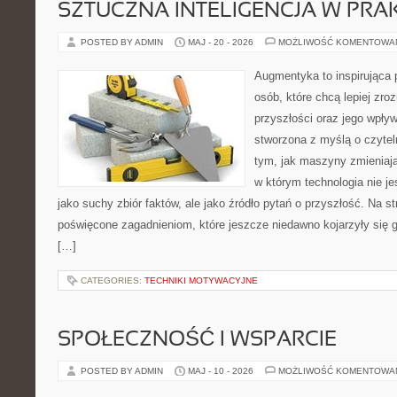
SZTUCZNA INTELIGENCJA W PRA
POSTED BY ADMIN
MAJ - 20 - 2026
MOŻLIWOŚĆ KOMENTOWA
Augmentyka to inspirująca p
osób, które chcą lepiej zro
przyszłości oraz jego wpływ
stworzona z myślą o czyteln
tym, jak maszyny zmieniają
w którym technologia nie je
jako suchy zbiór faktów, ale jako źródło pytań o przyszłość. Na s
poświęcone zagadnieniom, które jeszcze niedawno kojarzyły się gł
[…]
CATEGORIES:
TECHNIKI MOTYWACYJNE
SPOŁECZNOŚĆ I WSPARCIE
POSTED BY ADMIN
MAJ - 10 - 2026
MOŻLIWOŚĆ KOMENTOWA