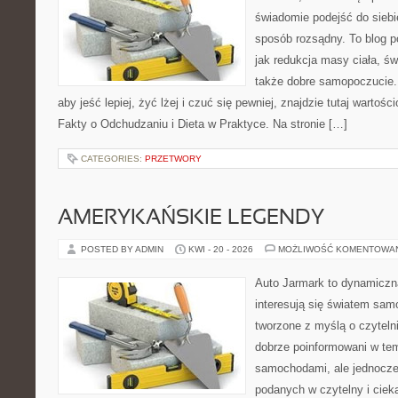
świadomie podejść do siebi
sposób rozsądny. To blog 
jak redukcja masy ciała, ś
także dobre samopoczucie. 
aby jeść lepiej, żyć lżej i czuć się pewniej, znajdzie tutaj wartośc
Fakty o Odchudzaniu i Dieta w Praktyce. Na stronie […]
CATEGORIES:
PRZETWORY
AMERYKAŃSKIE LEGENDY
POSTED BY ADMIN
KWI - 20 - 2026
MOŻLIWOŚĆ KOMENTOWA
Auto Jarmark to dynamiczna
interesują się światem sa
tworzone z myślą o czyteln
dobrze poinformowani w te
samochodami, ale jednocześ
podanych w czytelny i ciek