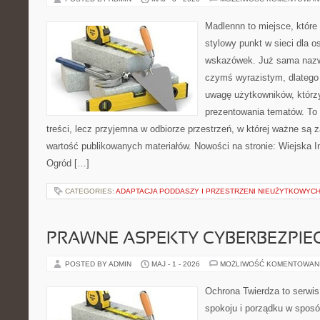
Madlennn to miejsce, które
stylowy punkt w sieci dla 
wskazówek. Już sama nazwa
czymś wyrazistym, dlatego
uwagę użytkowników, którzy
prezentowania tematów. To 
treści, lecz przyjemna w odbiorze przestrzeń, w której ważne są z
wartość publikowanych materiałów. Nowości na stronie: Wiejska In
Ogród […]
CATEGORIES:
ADAPTACJA PODDASZY I PRZESTRZENI NIEUŻYTKOWYC
PRAWNE ASPEKTY CYBERBEZPI
POSTED BY ADMIN
MAJ - 1 - 2026
MOŻLIWOŚĆ KOMENTOWAN
Ochrona Twierdza to serwis
spokoju i porządku w sposó