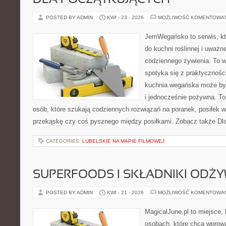
DLA POCZĄTKUJĄCYCH
POSTED BY ADMIN
KWI - 23 - 2026
MOŻLIWOŚĆ KOMENTOWA
JemWegańsko to serwis, któ
do kuchni roślinnej i uważn
codziennego żywienia. To wi
spotyka się z praktyczności
kuchnia wegańska może być 
i jednocześnie pożywna. T
osób, które szukają codziennych rozwiązań na poranek, posiłek w 
przekąskę czy coś pysznego między posiłkami. Zobacz także Dla 
CATEGORIES:
LUBELSKIE NA MAPIE FILMOWEJ
SUPERFOODS I SKŁADNIKI ODŻ
POSTED BY ADMIN
KWI - 21 - 2026
MOŻLIWOŚĆ KOMENTOWA
MagicalJune.pl to miejsce, 
osobach, które chcą wprow