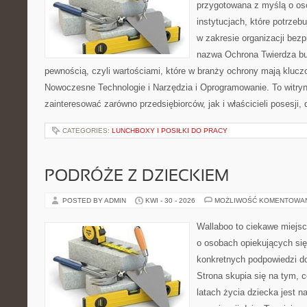
przygotowana z myślą o oso
instytucjach, które potrze
w zakresie organizacji bez
nazwa Ochrona Twierdza bu
pewnością, czyli wartościami, które w branży ochrony mają klucz
Nowoczesne Technologie i Narzędzia i Oprogramowanie. To witry
zainteresować zarówno przedsiębiorców, jak i właścicieli posesji, 
CATEGORIES:
LUNCHBOXY I POSIŁKI DO PRACY
PODRÓŻE Z DZIECKIEM
POSTED BY ADMIN
KWI - 30 - 2026
MOŻLIWOŚĆ KOMENTOWA
Wallaboo to ciekawe miejsc
o osobach opiekujących się
konkretnych podpowiedzi d
Strona skupia się na tym, 
latach życia dziecka jest 