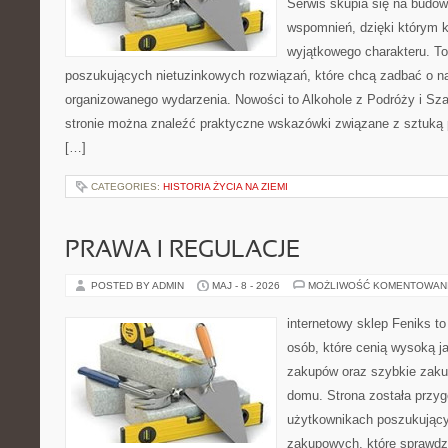
Serwis skupia się na budo
wspomnień, dzięki którym 
wyjątkowego charakteru. To
poszukujących nietuzinkowych rozwiązań, które chcą zadbać o 
organizowanego wydarzenia. Nowości to Alkohole z Podróży i S
stronie można znaleźć praktyczne wskazówki związane z sztuką p
[…]
CATEGORIES:
HISTORIA ŻYCIA NA ZIEMI
PRAWA I REGULACJE
POSTED BY ADMIN
MAJ - 8 - 2026
MOŻLIWOŚĆ KOMENTOWAN
internetowy sklep Feniks t
osób, które cenią wysoką j
zakupów oraz szybkie zak
domu. Strona została przy
użytkownikach poszukującyc
zakupowych, które sprawdz