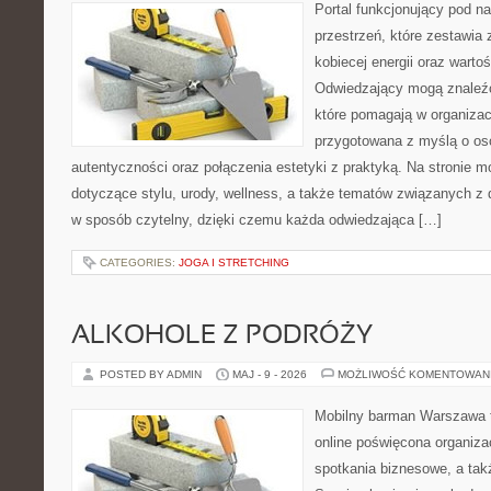
Portal funkcjonujący pod 
przestrzeń, które zestawia 
kobiecej energii oraz wart
Odwiedzający mogą znaleźć 
które pomagają w organizacj
przygotowana z myślą o oso
autentyczności oraz połączenia estetyki z praktyką. Na stronie 
dotyczące stylu, urody, wellness, a także tematów związanych z
w sposób czytelny, dzięki czemu każda odwiedzająca […]
CATEGORIES:
JOGA I STRETCHING
ALKOHOLE Z PODRÓŻY
POSTED BY ADMIN
MAJ - 9 - 2026
MOŻLIWOŚĆ KOMENTOWAN
Mobilny barman Warszawa t
online poświęcona organizac
spotkania biznesowe, a tak