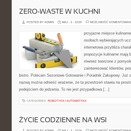
ZERO-WASTE W KUCHNI
POSTED BY ADMIN
MAJ - 3 - 2026
MOŻLIWOŚĆ KOMENTOWAN
przyjazne miejsce kulinarne 
osobach wybierających ucz
internetowa przybliża chara
propozycje kulinarne mają b
również tworzone z pomysłe
zainteresować klientów, p
bistro. Polecam Sezonowe Gotowanie i Poradnik Zakupowy. Już o
nazwą można odnieść wrażenie, że ta przestrzeń stawia na prost
podejściem do jedzenia. To nie jest przypadkowa […]
CATEGORIES:
ROBOTYKA I AUTOMATYKA
ŻYCIE CODZIENNE NA WSI
POSTED BY ADMIN
MAJ - 3 - 2026
MOŻLIWOŚĆ KOMENTOWAN