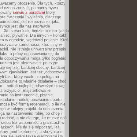
uważamy otoczenie. Dla tych, którzy
 od czego zacząć, pomocny bywa
acowany
serwis z poradami
który
ste ćwiczenia i wyjaśnia, dlaczego
wnie istotne jest rozpoznanie, jaka
zynku jest dla nas naprawdę
. Dla części ludzi będzie to ruch: jazda
taniec, pływanie. Dla innych – kontakt
aca w ogrodzie, wędrówki po lesie. Ktoś
poczywa w samotności, ktoś inny w
ciół. Nie istnieje uniwersalny przepis
elaks, a próby dopasowania się do
ylu odpoczywania mogą tylko pogłębić
Kluczem jest obserwacja: po czym
ję się lżej, bardziej obecny, bardziej
wym zjawiskiem jest też „odpoczynek
li taki, który wcale nie polega na
adoksalnie to właśnie działanie – choć
a – potrafi najlepiej odświeżyć głowę.
a przyjaciół, majsterkowanie,
ranie na instrumencie, pisanie
kładanie modeli, uprawianie sportu –
może być formą regeneracji, o ile nie
go w kolejny projekt do odhaczenia.
ga na nastawieniu: robię, bo chcę i
o radość, a nie dlatego, że muszę coś
Trzeba też wspomnieć o granicach w
iązkach. Nie da się odpocząć, jeśli
śmy „pod telefonem”, a skrzynka e-
aga się uwagi także wieczorami i w