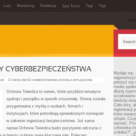
Luty
Marketing
Redakcja
Tagi
Tagi
Spis Treści
SUB
Y CYBERBEZPIECZEŃSTWA
Wydaje się, 
najprostszy
PRAWNE
026
MOŻLIWOŚĆ KOMENTOWANIA
ZOSTAŁA WYŁĄCZONA
położyć się 
ASPEKTY
media społe
CYBERBEZPIECZEŃSTWA
dłużej żyje
Ochrona Twierdza to serwis, które przybliża tematyce
oczekiwania
spokoju i porządku w sposób zrozumiały. Strona została
bardziej oka
Ciało leży, 
przygotowana z myślą o osobach, firmach i
regeneracji 
instytucjach, które potrzebują sprawdzonych rozwiązań
które towar
urlopie. Czuj
w zakresie organizacji bezpieczeństwa. Już sama
nazwać. Prze
człowieka mi
nazwa Ochrona Twierdza budzi pozytywne odczucia z
zrobiłeś?”, 
re w branży ochrony mają kluczową rolę. Polecam: