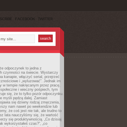
SCRIBE
FACEBOOK
TWITTER
że odpoczynek to jedna z
ch czynności na świecie. Wystarczy
na kanapie, włączyć serial, przejrzeć
cznościowe i „wyluzować”. Jednak im
my w tempie nakręcanym przez pracę,
 społeczne i wieczny pośpiech, tym
zuje się, że to tylko pozór odpoczynku.
ale myśli pędzą dalej. Zamiast
pojawia się dziwny rodzaj zmęczenia,
zyszy nam nawet po weekendzie lub
emy, że coś jest nie tak, ale trudno to
z lata nauczyliśmy się, że wartość
erzy się produktywnością. „Co dzisiaj
„jak wykorzystałeś czas?”, „co