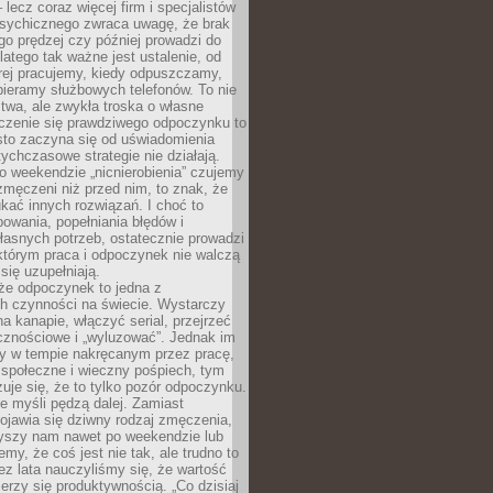
– lecz coraz więcej firm i specjalistów
psychicznego zwraca uwagę, że brak
o prędzej czy później prowadzi do
latego tak ważne jest ustalenie, od
órej pracujemy, kiedy odpuszczamy,
bieramy służbowych telefonów. To nie
stwa, ale zwykła troska o własne
czenie się prawdziwego odpoczynku to
sto zaczyna się od uświadomienia
tychczasowe strategie nie działają.
 weekendzie „nicnierobienia” czujemy
 zmęczeni niż przed nim, to znak, że
kać innych rozwiązań. I choć to
owania, popełniania błędów i
asnych potrzeb, ostatecznie prowadzi
którym praca i odpoczynek nie walczą
się uzupełniają.
że odpoczynek to jedna z
ch czynności na świecie. Wystarczy
na kanapie, włączyć serial, przejrzeć
cznościowe i „wyluzować”. Jednak im
my w tempie nakręcanym przez pracę,
 społeczne i wieczny pośpiech, tym
zuje się, że to tylko pozór odpoczynku.
ale myśli pędzą dalej. Zamiast
pojawia się dziwny rodzaj zmęczenia,
zyszy nam nawet po weekendzie lub
emy, że coś jest nie tak, ale trudno to
z lata nauczyliśmy się, że wartość
erzy się produktywnością. „Co dzisiaj