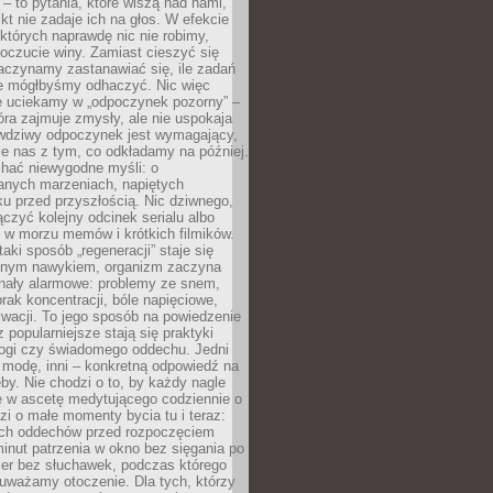
 – to pytania, które wiszą nad nami,
ikt nie zadaje ich na głos. W efekcie
tórych naprawdę nic nie robimy,
poczucie winy. Zamiast cieszyć się
aczynamy zastanawiać się, ile zadań
e mógłbyśmy odhaczyć. Nic więc
e uciekamy w „odpoczynek pozorny” –
óra zajmuje zmysły, ale nie uspokaja
wdziwy odpoczynek jest wymagający,
je nas z tym, co odkładamy na później.
chać niewygodne myśli: o
wanych marzeniach, napiętych
ęku przed przyszłością. Nic dziwnego,
łączyć kolejny odcinek serialu albo
 w morzu memów i krótkich filmików.
taki sposób „regeneracji” staje się
nym nawykiem, organizm zaczyna
nały alarmowe: problemy ze snem,
brak koncentracji, bóle napięciowe,
wacji. To jego sposób na powiedzenie
z popularniejsze stają się praktyki
jogi czy świadomego oddechu. Jedni
 modę, inni – konkretną odpowiedź na
eby. Nie chodzi o to, by każdy nagle
ę w ascetę medytującego codziennie o
zi o małe momenty bycia tu i teraz:
kich oddechów przed rozpoczęciem
minut patrzenia w okno bez sięgania po
cer bez słuchawek, podczas którego
uważamy otoczenie. Dla tych, którzy