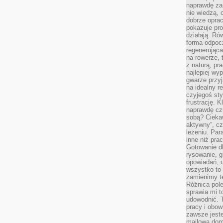
naprawdę za
nie wiedzą,
dobrze opr
pokazuje pro
działają. Ró
forma odpoc
regenerująca
na rowerze, 
z naturą, pr
najlepiej wy
gwarze przyja
na idealny r
czyjegoś st
frustrację. 
naprawdę czu
sobą? Cieka
aktywny”, czy
leżeniu. Par
inne niż prac
Gotowanie dl
rysowanie, g
opowiadań, u
wszystko to 
zamienimy te
Różnica pole
sprawia mi t
udowodnić. 
pracy i obow
zawsze jeste
mailowa dom