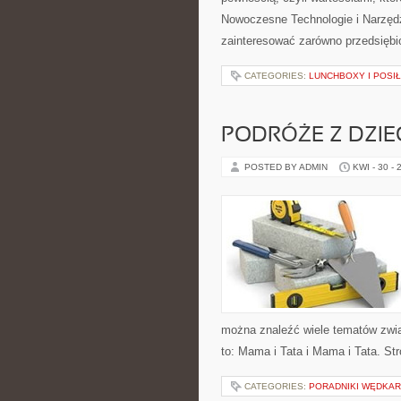
Nowoczesne Technologie i Narzędz
zainteresować zarówno przedsiębior
CATEGORIES:
LUNCHBOXY I POSIŁ
PODRÓŻE Z DZIE
POSTED BY ADMIN
KWI - 30 - 
można znaleźć wiele tematów zwią
to: Mama i Tata i Mama i Tata. St
CATEGORIES:
PORADNIKI WĘDKAR