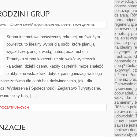
nie wiedzą,
dobrze opr
pokazuje pro
RODZIN I GRUP
działają. Ró
forma odpoc
regenerująca
PORADNIKI
2026
MOŻLIWOŚĆ KOMENTOWANIA
ZOSTAŁA WYŁĄCZONA
DLA
na rowerze, 
RODZIN
z naturą, pr
I
Strona internetowa poświęcony rekreacji na świeżym
najlepiej wy
GRUP
gwarze przyja
powietrzu to idealny wybór dla osób, które planują
na idealny r
wyjazd związanej z wodą, naturą oraz ruchem.
czyjegoś st
frustrację. 
Tematyka strony koncentruje się wokół wycieczek
naprawdę czu
sobą? Cieka
kajakiem, dzięki czemu każdy czytelnik może znaleźć
aktywny”, czy
praktyczne wskazówki dotyczące organizacji wolnego
leżeniu. Par
inne niż prac
zone zarówno dla osób bez doświadczenia, jak i dla
Gotowanie dl
z: Wydarzenia i Społeczność i Żeglarstwo Turystyczne.
rysowanie, g
opowiadań, u
wane opisy tras, […]
wszystko to 
zamienimy te
Różnica pole
 POCZĄTKUJĄCYCH
sprawia mi t
udowodnić. 
pracy i obow
zawsze jeste
ANŻACJE
mailowa dom
weekendy. Wi