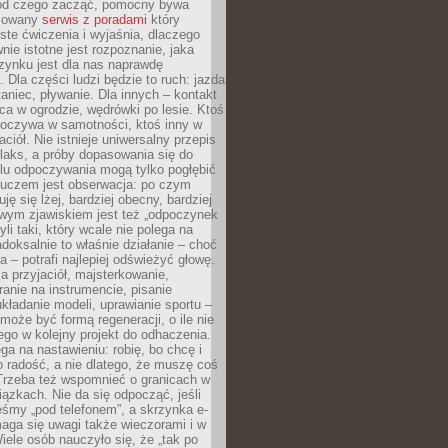
 od czego zacząć, pomocny bywa
acowany
serwis z poradami
który
ste ćwiczenia i wyjaśnia, dlaczego
wnie istotne jest rozpoznanie, jaka
zynku jest dla nas naprawdę
. Dla części ludzi będzie to ruch: jazda
taniec, pływanie. Dla innych – kontakt
aca w ogrodzie, wędrówki po lesie. Ktoś
poczywa w samotności, ktoś inny w
ciół. Nie istnieje uniwersalny przepis
elaks, a próby dopasowania się do
ylu odpoczywania mogą tylko pogłębić
Kluczem jest obserwacja: po czym
ję się lżej, bardziej obecny, bardziej
wym zjawiskiem jest też „odpoczynek
li taki, który wcale nie polega na
adoksalnie to właśnie działanie – choć
a – potrafi najlepiej odświeżyć głowę.
a przyjaciół, majsterkowanie,
ranie na instrumencie, pisanie
kładanie modeli, uprawianie sportu –
może być formą regeneracji, o ile nie
go w kolejny projekt do odhaczenia.
ga na nastawieniu: robię, bo chcę i
o radość, a nie dlatego, że muszę coś
Trzeba też wspomnieć o granicach w
iązkach. Nie da się odpocząć, jeśli
śmy „pod telefonem”, a skrzynka e-
aga się uwagi także wieczorami i w
ele osób nauczyło się, że „tak po