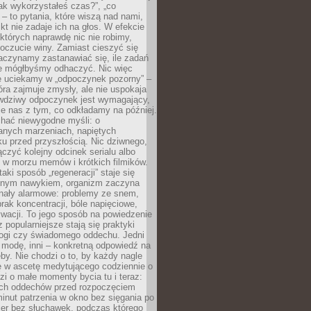
„jak wykorzystałeś czas?”, „co
 – to pytania, które wiszą nad nami,
ikt nie zadaje ich na głos. W efekcie
tórych naprawdę nic nie robimy,
poczucie winy. Zamiast cieszyć się
aczynamy zastanawiać się, ile zadań
e mógłbyśmy odhaczyć. Nic więc
e uciekamy w „odpoczynek pozorny” –
óra zajmuje zmysły, ale nie uspokaja
wdziwy odpoczynek jest wymagający,
je nas z tym, co odkładamy na później.
chać niewygodne myśli: o
wanych marzeniach, napiętych
ęku przed przyszłością. Nic dziwnego,
łączyć kolejny odcinek serialu albo
 w morzu memów i krótkich filmików.
taki sposób „regeneracji” staje się
nym nawykiem, organizm zaczyna
nały alarmowe: problemy ze snem,
brak koncentracji, bóle napięciowe,
wacji. To jego sposób na powiedzenie
z popularniejsze stają się praktyki
jogi czy świadomego oddechu. Jedni
 modę, inni – konkretną odpowiedź na
eby. Nie chodzi o to, by każdy nagle
ę w ascetę medytującego codziennie o
zi o małe momenty bycia tu i teraz:
kich oddechów przed rozpoczęciem
minut patrzenia w okno bez sięgania po
cer bez słuchawek, podczas którego