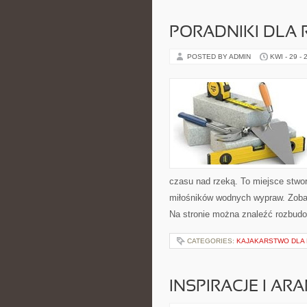
PORADNIKI DLA 
POSTED BY ADMIN
KWI - 29 - 
czasu nad rzeką. To miejsce stwor
miłośników wodnych wypraw. Zobac
Na stronie można znaleźć rozbudo
CATEGORIES:
KAJAKARSTWO DLA
INSPIRACJE I AR