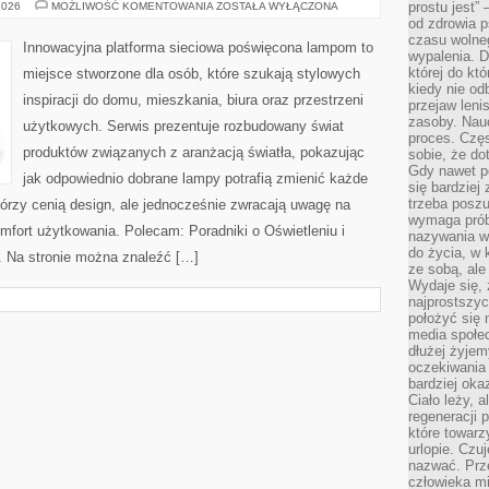
INSPIRACJE
prostu jest” 
2026
MOŻLIWOŚĆ KOMENTOWANIA
ZOSTAŁA WYŁĄCZONA
I
od zdrowia 
ARANŻACJE
czasu wolneg
Innowacyjna platforma sieciowa poświęcona lampom to
wypalenia. D
której do kt
miejsce stworzone dla osób, które szukają stylowych
kiedy nie od
inspiracji do domu, mieszkania, biura oraz przestrzeni
przejaw leni
zasoby. Nau
użytkowych. Serwis prezentuje rozbudowany świat
proces. Czę
produktów związanych z aranżacją światła, pokazując
sobie, że do
Gdy nawet po
jak odpowiednio dobrane lampy potrafią zmienić każde
się bardziej
trzeba poszu
którzy cenią design, ale jednocześnie zwracają uwagę na
wymaga prób
mfort użytkowania. Polecam: Poradniki o Oświetleniu i
nazywania wł
do życia, w 
. Na stronie można znaleźć […]
ze sobą, ale 
Wydaje się, 
najprostszy
położyć się 
media społe
dłużej żyje
oczekiwania
bardziej oka
Ciało leży, 
regeneracji 
które towar
urlopie. Czuj
nazwać. Prze
człowieka mi