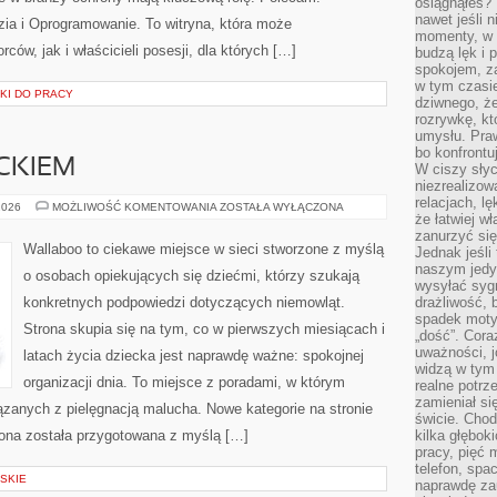
osiągnąłeś?”
nawet jeśli n
ia i Oprogramowanie. To witryna, która może
momenty, w k
ców, jak i właścicieli posesji, dla których […]
budzą lęk i 
spokojem, z
w tym czasi
KI DO PRACY
dziwnego, ż
rozrywkę, kt
umysłu. Pra
bo konfrontu
CKIEM
W ciszy sły
niezrealizo
relacjach, l
PODRÓŻE
2026
MOŻLIWOŚĆ KOMENTOWANIA
ZOSTAŁA WYŁĄCZONA
że łatwiej w
Z
DZIECKIEM
zanurzyć się
Wallaboo to ciekawe miejsce w sieci stworzone z myślą
Jednak jeśli 
naszym jedy
o osobach opiekujących się dziećmi, którzy szukają
wysyłać syg
konkretnych podpowiedzi dotyczących niemowląt.
drażliwość, 
spadek moty
Strona skupia się na tym, co w pierwszych miesiącach i
„dość”. Cora
uważności, 
latach życia dziecka jest naprawdę ważne: spokojnej
widzą w tym
organizacji dnia. To miejsce z poradami, w którym
realne potrz
zamieniał si
zanych z pielęgnacją malucha. Nowe kategorie na stronie
świcie. Chod
rona została przygotowana z myślą […]
kilka głębo
pracy, pięć 
telefon, spa
SKIE
naprawdę za