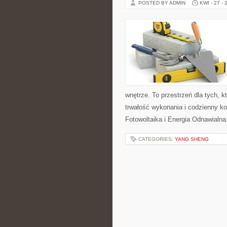
POSTED BY ADMIN
KWI - 27 - 
wnętrze. To przestrzeń dla tych, 
trwałość wykonania i codzienny ko
Fotowoltaika i Energia Odnawialna
CATEGORIES:
YANG SHENG