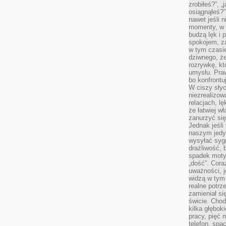
zrobiłeś?”, 
osiągnąłeś?”
nawet jeśli n
momenty, w k
budzą lęk i 
spokojem, z
w tym czasi
dziwnego, ż
rozrywkę, kt
umysłu. Pra
bo konfrontu
W ciszy sły
niezrealizo
relacjach, l
że łatwiej w
zanurzyć się
Jednak jeśli 
naszym jedy
wysyłać syg
drażliwość, 
spadek moty
„dość”. Cora
uważności, 
widzą w tym
realne potrz
zamieniał si
świcie. Chod
kilka głębo
pracy, pięć 
telefon, spa