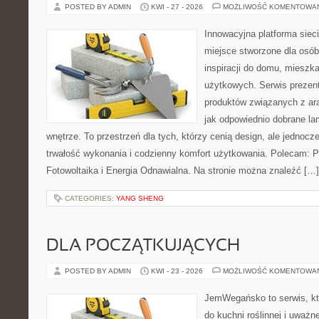
POSTED BY ADMIN
KWI - 27 - 2026
MOŻLIWOŚĆ KOMENTOWA
Innowacyjna platforma sie
miejsce stworzone dla osób
inspiracji do domu, mieszka
użytkowych. Serwis prezen
produktów związanych z ara
jak odpowiednio dobrane la
wnętrze. To przestrzeń dla tych, którzy cenią design, ale jednoc
trwałość wykonania i codzienny komfort użytkowania. Polecam: Po
Fotowoltaika i Energia Odnawialna. Na stronie można znaleźć […]
CATEGORIES:
YANG SHENG
DLA POCZĄTKUJĄCYCH
POSTED BY ADMIN
KWI - 23 - 2026
MOŻLIWOŚĆ KOMENTOWA
JemWegańsko to serwis, któ
do kuchni roślinnej i uważn