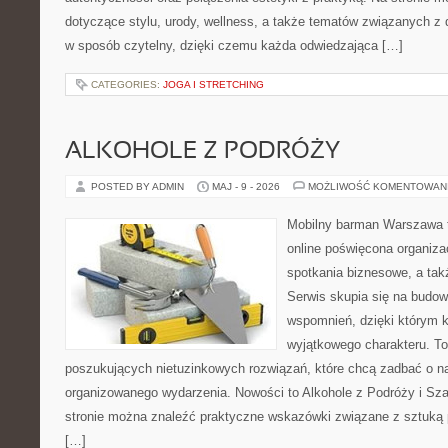
dotyczące stylu, urody, wellness, a także tematów związanych z
w sposób czytelny, dzięki czemu każda odwiedzająca […]
CATEGORIES:
JOGA I STRETCHING
ALKOHOLE Z PODRÓŻY
POSTED BY ADMIN
MAJ - 9 - 2026
MOŻLIWOŚĆ KOMENTOWAN
Mobilny barman Warszawa t
online poświęcona organizac
spotkania biznesowe, a tak
Serwis skupia się na budo
wspomnień, dzięki którym 
wyjątkowego charakteru. To
poszukujących nietuzinkowych rozwiązań, które chcą zadbać o 
organizowanego wydarzenia. Nowości to Alkohole z Podróży i S
stronie można znaleźć praktyczne wskazówki związane z sztuką p
[…]