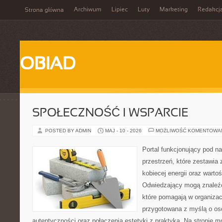
Archiwum
Lipiec
Luty
Marketing
Redakcj
Strona główna
OBIAD
SPOŁECZNOŚĆ I WSPARCIE
POSTED BY ADMIN
MAJ - 10 - 2026
MOŻLIWOŚĆ KOMENTOWA
Portal funkcjonujący pod 
przestrzeń, które zestawia 
kobiecej energii oraz wart
Odwiedzający mogą znaleźć 
które pomagają w organizacj
przygotowana z myślą o oso
autentyczności oraz połączenia estetyki z praktyką. Na stronie 