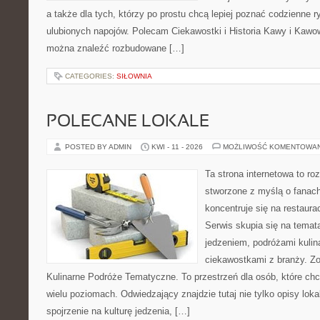
a także dla tych, którzy po prostu chcą lepiej poznać codzienne 
ulubionych napojów. Polecam Ciekawostki i Historia Kawy i Kawo
można znaleźć rozbudowane […]
CATEGORIES:
SIŁOWNIA
POLECANE LOKALE
POSTED BY ADMIN
KWI - 11 - 2026
MOŻLIWOŚĆ KOMENTOWA
Ta strona internetowa to r
stworzone z myślą o fanach
koncentruje się na restaura
Serwis skupia się na temat
jedzeniem, podróżami kulina
ciekawostkami z branży. Zo
Kulinarne Podróże Tematyczne. To przestrzeń dla osób, które ch
wielu poziomach. Odwiedzający znajdzie tutaj nie tylko opisy lokal
spojrzenie na kulturę jedzenia, […]