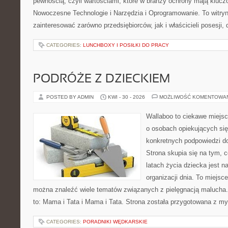
pewnością, czyli wartościami, które w branży ochrony mają klucz
Nowoczesne Technologie i Narzędzia i Oprogramowanie. To witry
zainteresować zarówno przedsiębiorców, jak i właścicieli posesji, 
CATEGORIES:
LUNCHBOXY I POSIŁKI DO PRACY
PODRÓŻE Z DZIECKIEM
POSTED BY ADMIN
KWI - 30 - 2026
MOŻLIWOŚĆ KOMENTOWA
Wallaboo to ciekawe miejsc
o osobach opiekujących się
konkretnych podpowiedzi d
Strona skupia się na tym, 
latach życia dziecka jest 
organizacji dnia. To miejsc
można znaleźć wiele tematów związanych z pielęgnacją malucha. 
to: Mama i Tata i Mama i Tata. Strona została przygotowana z my
CATEGORIES:
PORADNIKI WĘDKARSKIE