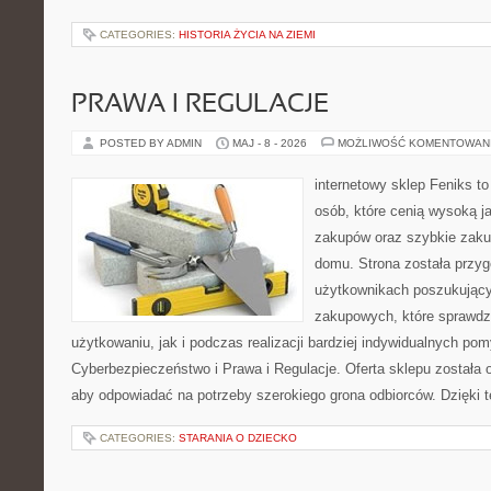
CATEGORIES:
HISTORIA ŻYCIA NA ZIEMI
PRAWA I REGULACJE
POSTED BY ADMIN
MAJ - 8 - 2026
MOŻLIWOŚĆ KOMENTOWAN
internetowy sklep Feniks t
osób, które cenią wysoką j
zakupów oraz szybkie zak
domu. Strona została przy
użytkownikach poszukującyc
zakupowych, które sprawdz
użytkowaniu, jak i podczas realizacji bardziej indywidualnych po
Cyberbezpieczeństwo i Prawa i Regulacje. Oferta sklepu została
aby odpowiadać na potrzeby szerokiego grona odbiorców. Dzięki 
CATEGORIES:
STARANIA O DZIECKO