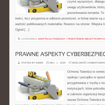
czymś wyrazistym, dlatego
uwagę użytkowników, którzy
prezentowania tematów. To 
treści, lecz przyjemna w odbiorze przestrzeń, w której ważne są z
wartość publikowanych materiałów. Nowości na stronie: Wiejska In
Ogród […]
CATEGORIES:
ADAPTACJA PODDASZY I PRZESTRZENI NIEUŻYTKOWYC
PRAWNE ASPEKTY CYBERBEZPI
POSTED BY ADMIN
MAJ - 1 - 2026
MOŻLIWOŚĆ KOMENTOWAN
Ochrona Twierdza to serwis
spokoju i porządku w sposó
przygotowana z myślą o oso
instytucjach, które potrze
w zakresie organizacji bez
nazwa Ochrona Twierdza bu