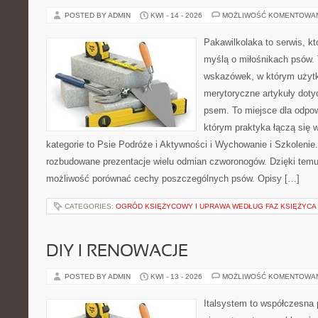
POSTED BY ADMIN
KWI - 14 - 2026
MOŻLIWOŚĆ KOMENTOWA
Pakawilkolaka to serwis, kt
myślą o miłośnikach psów. 
wskazówek, w którym użytk
merytoryczne artykuły doty
psem. To miejsce dla odpo
którym praktyka łączą się 
kategorie to Psie Podróże i Aktywności i Wychowanie i Szkolenie
rozbudowane prezentacje wielu odmian czworonogów. Dzięki temu
możliwość porównać cechy poszczególnych psów. Opisy […]
CATEGORIES:
OGRÓD KSIĘŻYCOWY I UPRAWA WEDŁUG FAZ KSIĘŻYCA
DIY I RENOWACJE
POSTED BY ADMIN
KWI - 13 - 2026
MOŻLIWOŚĆ KOMENTOWA
Italsystem to współczesna p