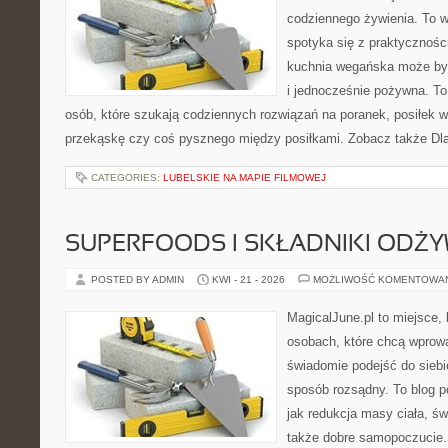
codziennego żywienia. To wi
spotyka się z praktyczności
kuchnia wegańska może być 
i jednocześnie pożywna. T
osób, które szukają codziennych rozwiązań na poranek, posiłek w 
przekąskę czy coś pysznego między posiłkami. Zobacz także Dla 
CATEGORIES:
LUBELSKIE NA MAPIE FILMOWEJ
SUPERFOODS I SKŁADNIKI ODŻ
POSTED BY ADMIN
KWI - 21 - 2026
MOŻLIWOŚĆ KOMENTOWA
MagicalJune.pl to miejsce, 
osobach, które chcą wprow
świadomie podejść do siebi
sposób rozsądny. To blog 
jak redukcja masy ciała, ś
także dobre samopoczucie. 