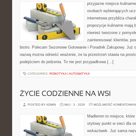
przyjazne miejsce kulinarne 
osobach wybierających ucz
internetowa przybliża chara
propozycje kulinarne mają b
również tworzone z pomysłe
zainteresować klientów, p
bistro. Polecam Sezonowe Gotowanie i Poradnik Zakupowy. Już o
nazwą można odnieść wrażenie, że ta przestrzeń stawia na prost
podejściem do jedzenia. To nie jest przypadkowa […]
CATEGORIES:
ROBOTYKA I AUTOMATYKA
ŻYCIE CODZIENNE NA WSI
POSTED BY ADMIN
MAJ - 3 - 2026
MOŻLIWOŚĆ KOMENTOWAN
Madlennn to miejsce, które
stylowy punkt w sieci dla 
wskazówek. Już sama nazwa