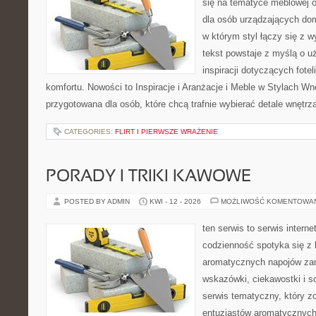
się na tematyce meblowej 
dla osób urządzających dom
w którym styl łączy się z 
tekst powstaje z myślą o u
inspiracji dotyczących fote
komfortu. Nowości to Inspiracje i Aranżacje i Meble w Stylach Wn
przygotowana dla osób, które chcą trafnie wybierać detale wnętrz
CATEGORIES:
FLIRT I PIERWSZE WRAŻENIE
PORADY I TRIKI KAWOWE
POSTED BY ADMIN
KWI - 12 - 2026
MOŻLIWOŚĆ KOMENTOWA
ten serwis to serwis intern
codzienność spotyka się z 
aromatycznych napojów zam
wskazówki, ciekawostki i s
serwis tematyczny, który zo
entuzjastów aromatycznych n